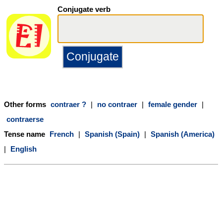
Conjugate verb
Other forms
contraer ?
|
no contraer
|
female gender
|
contraerse
Tense name
French
|
Spanish (Spain)
|
Spanish (America)
|
English