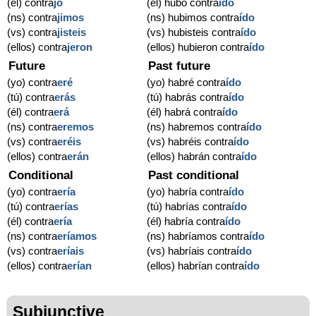
(él) contra
jo
(él) hubo contra
ído
(ns) contra
jimos
(ns) hubimos contra
ído
(vs) contra
jisteis
(vs) hubisteis contra
ído
(ellos) contra
jeron
(ellos) hubieron contra
ído
Future
Past future
(yo) contra
eré
(yo) habré contra
ído
(tú) contra
erás
(tú) habrás contra
ído
(él) contra
erá
(él) habrá contra
ído
(ns) contra
eremos
(ns) habremos contra
ído
(vs) contra
eréis
(vs) habréis contra
ído
(ellos) contra
erán
(ellos) habrán contra
ído
Conditional
Past conditional
(yo) contra
ería
(yo) habría contra
ído
(tú) contra
erías
(tú) habrías contra
ído
(él) contra
ería
(él) habría contra
ído
(ns) contra
eríamos
(ns) habríamos contra
ído
(vs) contra
eríais
(vs) habríais contra
ído
(ellos) contra
erían
(ellos) habrían contra
ído
Subjunctive