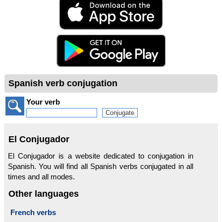
Spanish verb conjugation
Your verb
El Conjugador
El Conjugador is a website dedicated to conjugation in
Spanish. You will find all Spanish verbs conjugated in all
times and all modes.
Other languages
French verbs