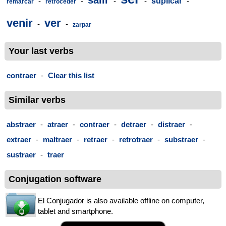
-
-
-
-
suplicar
-
remarcar
retroceder
venir
ver
-
-
zarpar
Your last verbs
contraer
-
Clear this list
Similar verbs
abstraer
-
atraer
-
contraer
-
detraer
-
distraer
-
extraer
-
maltraer
-
retraer
-
retrotraer
-
substraer
-
sustraer
-
traer
Conjugation software
El Conjugador is also available offline on computer,
tablet and smartphone.