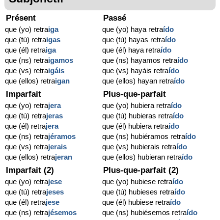
Présent
Passé
que (yo) retra
iga
que (yo) haya retra
ído
que (tú) retra
igas
que (tú) hayas retra
ído
que (él) retra
iga
que (él) haya retra
ído
que (ns) retra
igamos
que (ns) hayamos retra
ído
que (vs) retra
igáis
que (vs) hayáis retra
ído
que (ellos) retra
igan
que (ellos) hayan retra
ído
Imparfait
Plus-que-parfait
que (yo) retra
jera
que (yo) hubiera retra
ído
que (tú) retra
jeras
que (tú) hubieras retra
ído
que (él) retra
jera
que (él) hubiera retra
ído
que (ns) retra
jéramos
que (ns) hubiéramos retra
ído
que (vs) retra
jerais
que (vs) hubierais retra
ído
que (ellos) retra
jeran
que (ellos) hubieran retra
ído
Imparfait (2)
Plus-que-parfait (2)
que (yo) retra
jese
que (yo) hubiese retra
ído
que (tú) retra
jeses
que (tú) hubieses retra
ído
que (él) retra
jese
que (él) hubiese retra
ído
que (ns) retra
jésemos
que (ns) hubiésemos retra
ído