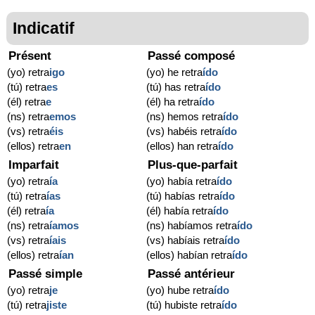
Indicatif
Présent
Passé composé
(yo) retra
igo
(yo) he retra
ído
(tú) retra
es
(tú) has retra
ído
(él) retra
e
(él) ha retra
ído
(ns) retra
emos
(ns) hemos retra
ído
(vs) retra
éis
(vs) habéis retra
ído
(ellos) retra
en
(ellos) han retra
ído
Imparfait
Plus-que-parfait
(yo) retra
ía
(yo) había retra
ído
(tú) retra
ías
(tú) habías retra
ído
(él) retra
ía
(él) había retra
ído
(ns) retra
íamos
(ns) habíamos retra
ído
(vs) retra
íais
(vs) habíais retra
ído
(ellos) retra
ían
(ellos) habían retra
ído
Passé simple
Passé antérieur
(yo) retra
je
(yo) hube retra
ído
(tú) retra
jiste
(tú) hubiste retra
ído