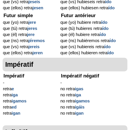
que (vs) retra
jeseis
que (vs) hubieseis retra
ído
que (ellos) retra
jesen
que (ellos) hubiesen retra
ído
Futur simple
Futur antérieur
que (yo) retra
jere
que (yo) hubiere retra
ído
que (tú) retra
jeres
que (tú) hubieres retra
ído
que (él) retra
jere
que (él) hubiere retra
ído
que (ns) retra
jéremos
que (ns) hubiéremos retra
ído
que (vs) retra
jereis
que (vs) hubiereis retra
ído
que (ellos) retra
jeren
que (ellos) hubieren retra
ído
Impératif
Impératif
Impératif négatif
-
-
retra
e
no retra
igas
retra
iga
no retra
iga
retra
igamos
no retra
igamos
retra
ed
no retra
igáis
retra
igan
no retra
igan