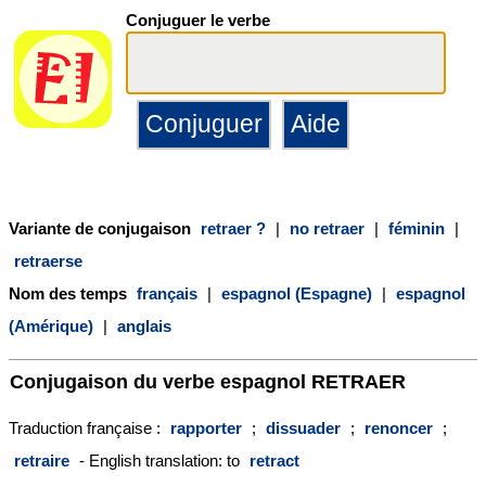
Conjuguer le verbe
Variante de conjugaison
retraer ?
|
no retraer
|
féminin
|
retraerse
Nom des temps
français
|
espagnol (Espagne)
|
espagnol
(Amérique)
|
anglais
Conjugaison du verbe espagnol
RETRAER
Traduction française :
rapporter
;
dissuader
;
renoncer
;
retraire
- English translation: to
retract