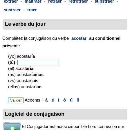
extraer
-
maltraer
-
retraer
-
retrotraer
-
substraer
-
sustraer
-
traer
Le verbe du jour
Complétez la conjugaison du verbe
acostar
au conditionnel
présent
:
(yo) acost
aría
(tú)
(él) acost
aría
(ns) acost
aríamos
(vs) acost
aríais
(ellos) acost
arían
Accents :
á
é
í
ó
ú
ñ
Logiciel de conjugaison
El Conjugador est aussi disponible hors connexion sur