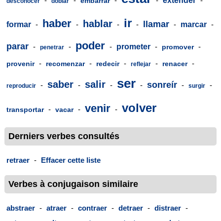
-
-
-
-
extender
-
embarrar
desconocer
doblar
ir
haber
hablar
llamar
formar
-
-
-
-
-
marcar
-
poder
parar
-
-
-
prometer
-
-
promover
penetrar
-
-
-
-
-
provenir
recomenzar
redecir
renacer
reflejar
ser
saber
salir
sonreír
-
-
-
-
-
-
reproducir
surgir
volver
venir
-
-
-
transportar
vacar
Derniers verbes consultés
retraer
-
Effacer cette liste
Verbes à conjugaison similaire
abstraer
-
atraer
-
contraer
-
detraer
-
distraer
-