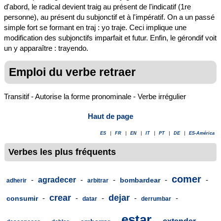
d'abord, le radical devient traig au présent de l'indicatif (1re
personne), au présent du subjonctif et à l'impératif. On a un passé
simple fort se formant en traj : yo traje. Ceci implique une
modification des subjonctifs imparfait et futur. Enfin, le gérondif voit
un y apparaître : trayendo.
Emploi du verbe retraer
Transitif - Autorise la forme pronominale - Verbe irrégulier
Haut de page
ES
|
FR
|
EN
|
IT
|
PT
|
DE
|
ES-América
Verbes les plus fréquents
comer
-
agradecer
-
-
-
-
bombardear
adherir
arbitrar
crear
dejar
-
-
-
-
-
consumir
datar
derrumbar
estar