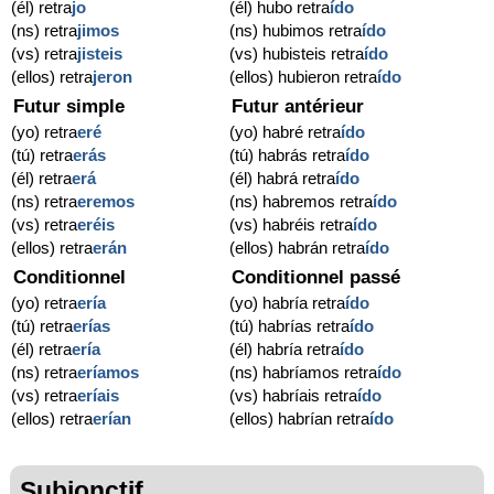
(él) retra
jo
(él) hubo retra
ído
(ns) retra
jimos
(ns) hubimos retra
ído
(vs) retra
jisteis
(vs) hubisteis retra
ído
(ellos) retra
jeron
(ellos) hubieron retra
ído
Futur simple
Futur antérieur
(yo) retra
eré
(yo) habré retra
ído
(tú) retra
erás
(tú) habrás retra
ído
(él) retra
erá
(él) habrá retra
ído
(ns) retra
eremos
(ns) habremos retra
ído
(vs) retra
eréis
(vs) habréis retra
ído
(ellos) retra
erán
(ellos) habrán retra
ído
Conditionnel
Conditionnel passé
(yo) retra
ería
(yo) habría retra
ído
(tú) retra
erías
(tú) habrías retra
ído
(él) retra
ería
(él) habría retra
ído
(ns) retra
eríamos
(ns) habríamos retra
ído
(vs) retra
eríais
(vs) habríais retra
ído
(ellos) retra
erían
(ellos) habrían retra
ído
Subjonctif