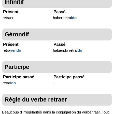
Infinitif
Présent
Passé
retraer
haber retra
ído
Gérondif
Présent
Passé
retra
yendo
habiendo retra
ído
Participe
Participe passé
Participe passé
retra
ído
-
Règle du verbe retraer
Beaucoup d'irrégularités dans la conjugaison du verbe traer. Tout