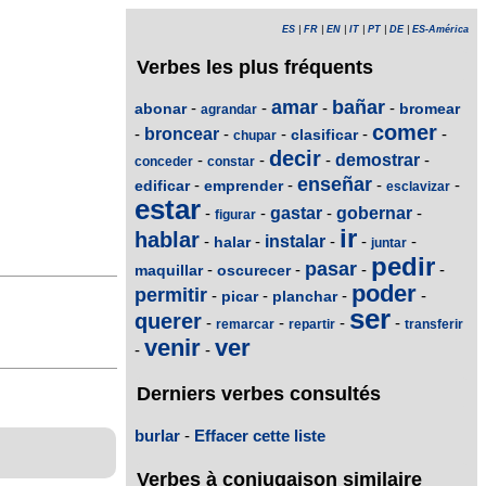
ES
|
FR
|
EN
|
IT
|
PT
|
DE
|
ES-América
Verbes les plus fréquents
amar
bañar
-
-
-
-
abonar
bromear
agrandar
comer
-
broncear
-
-
-
-
clasificar
chupar
decir
-
-
-
demostrar
-
conceder
constar
enseñar
-
-
-
-
edificar
emprender
esclavizar
estar
-
-
gastar
-
gobernar
-
figurar
ir
hablar
-
-
instalar
-
-
-
halar
juntar
pedir
pasar
-
-
-
-
maquillar
oscurecer
poder
permitir
-
-
-
-
picar
planchar
ser
querer
-
-
-
-
remarcar
repartir
transferir
venir
ver
-
-
Derniers verbes consultés
burlar
-
Effacer cette liste
Verbes à conjugaison similaire