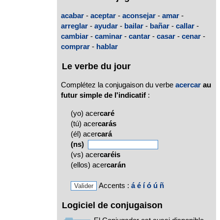
acabar
-
aceptar
-
aconsejar
-
amar
-
arreglar
-
ayudar
-
bailar
-
bañar
-
callar
-
cambiar
-
caminar
-
cantar
-
casar
-
cenar
-
comprar
-
hablar
Le verbe du jour
Complétez la conjugaison du verbe
acercar
au
futur simple de l'indicatif
:
(yo) acer
caré
(tú) acer
carás
(él) acer
cará
(ns)
(vs) acer
caréis
(ellos) acer
carán
Accents :
á
é
í
ó
ú
ñ
Logiciel de conjugaison