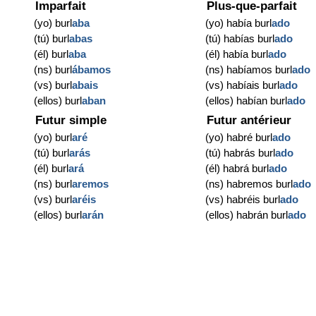
Imparfait
Plus-que-parfait
(yo) burl
aba
(yo) había burl
ado
(tú) burl
abas
(tú) habías burl
ado
(él) burl
aba
(él) había burl
ado
(ns) burl
ábamos
(ns) habíamos burl
ado
(vs) burl
abais
(vs) habíais burl
ado
(ellos) burl
aban
(ellos) habían burl
ado
Futur simple
Futur antérieur
(yo) burl
aré
(yo) habré burl
ado
(tú) burl
arás
(tú) habrás burl
ado
(él) burl
ará
(él) habrá burl
ado
(ns) burl
aremos
(ns) habremos burl
ado
(vs) burl
aréis
(vs) habréis burl
ado
(ellos) burl
arán
(ellos) habrán burl
ado