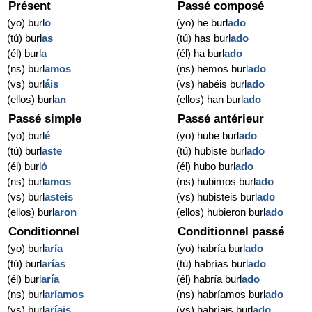
Présent
Passé composé
(yo) burl
o
(yo) he burl
ado
(tú) burl
as
(tú) has burl
ado
(él) burl
a
(él) ha burl
ado
(ns) burl
amos
(ns) hemos burl
ado
(vs) burl
áis
(vs) habéis burl
ado
(ellos) burl
an
(ellos) han burl
ado
Passé simple
Passé antérieur
(yo) burl
é
(yo) hube burl
ado
(tú) burl
aste
(tú) hubiste burl
ado
(él) burl
ó
(él) hubo burl
ado
(ns) burl
amos
(ns) hubimos burl
ado
(vs) burl
asteis
(vs) hubisteis burl
ado
(ellos) burl
aron
(ellos) hubieron burl
ado
Conditionnel
Conditionnel passé
(yo) burl
aría
(yo) habría burl
ado
(tú) burl
arías
(tú) habrías burl
ado
(él) burl
aría
(él) habría burl
ado
(ns) burl
aríamos
(ns) habríamos burl
ado
(vs) burl
aríais
(vs) habríais burl
ado