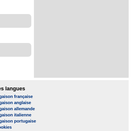
es langues
gaison française
gaison anglaise
gaison allemande
aison italienne
gaison portugaise
ookies