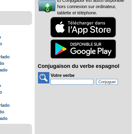
El Conjugador est aussi disponible
hors connexion sur ordinateur,
tablette et téléphone.
o
o
l
ado
do
Conjugaison du verbe espagnol
ado
Votre verbe
o
o
l
ado
do
ado