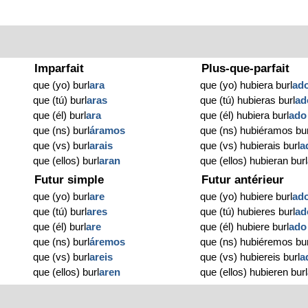
Imparfait
Plus-que-parfait
que (yo) burl
ara
que (yo) hubiera burl
ad
que (tú) burl
aras
que (tú) hubieras burl
ad
que (él) burl
ara
que (él) hubiera burl
ado
que (ns) burl
áramos
que (ns) hubiéramos bur
que (vs) burl
arais
que (vs) hubierais burl
a
que (ellos) burl
aran
que (ellos) hubieran burl
Futur simple
Futur antérieur
que (yo) burl
are
que (yo) hubiere burl
ad
que (tú) burl
ares
que (tú) hubieres burl
ad
que (él) burl
are
que (él) hubiere burl
ado
que (ns) burl
áremos
que (ns) hubiéremos bur
que (vs) burl
areis
que (vs) hubiereis burl
a
que (ellos) burl
aren
que (ellos) hubieren burl