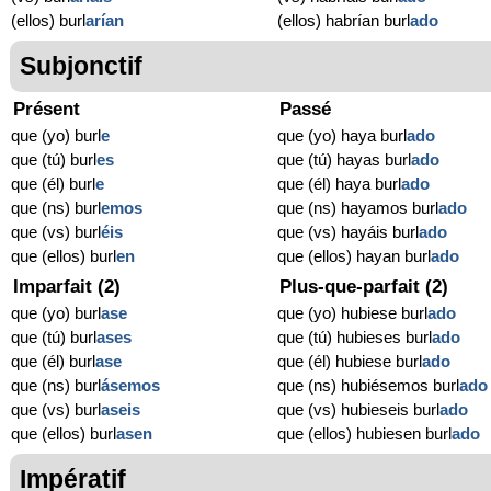
(ellos) burl
arían
(ellos) habrían burl
ado
Subjonctif
Présent
Passé
que (yo) burl
e
que (yo) haya burl
ado
que (tú) burl
es
que (tú) hayas burl
ado
que (él) burl
e
que (él) haya burl
ado
que (ns) burl
emos
que (ns) hayamos burl
ado
que (vs) burl
éis
que (vs) hayáis burl
ado
que (ellos) burl
en
que (ellos) hayan burl
ado
Imparfait (2)
Plus-que-parfait (2)
que (yo) burl
ase
que (yo) hubiese burl
ado
que (tú) burl
ases
que (tú) hubieses burl
ado
que (él) burl
ase
que (él) hubiese burl
ado
que (ns) burl
ásemos
que (ns) hubiésemos burl
ado
que (vs) burl
aseis
que (vs) hubieseis burl
ado
que (ellos) burl
asen
que (ellos) hubiesen burl
ado
Impératif