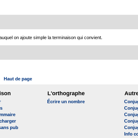
 auquel on ajoute simple la terminaison qui convient.
Haut de page
ison
L'orthographe
Autr
r
Écrire un nombre
Conju
es
Conju
ammaire
Conju
écharger
Conjug
sans pub
Conju
Info c