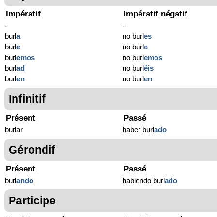
Impératif
Impératif négatif
-
-
burl
a
no burl
es
burl
e
no burl
e
burl
emos
no burl
emos
burl
ad
no burl
éis
burl
en
no burl
en
Infinitif
Présent
Passé
burlar
haber burl
ado
Gérondif
Présent
Passé
burl
ando
habiendo burl
ado
Participe