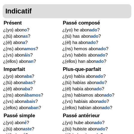
Indicatif
Présent
Passé composé
¿(yo) abon
o
?
¿(yo) he abon
ado
?
¿(tú) abon
as
?
¿(tú) has abon
ado
?
¿(él) abon
a
?
¿(él) ha abon
ado
?
¿(ns) abon
amos
?
¿(ns) hemos abon
ado
?
¿(vs) abon
áis
?
¿(vs) habéis abon
ado
?
¿(ellos) abon
an
?
¿(ellos) han abon
ado
?
Imparfait
Plus-que-parfait
¿(yo) abon
aba
?
¿(yo) había abon
ado
?
¿(tú) abon
abas
?
¿(tú) habías abon
ado
?
¿(él) abon
aba
?
¿(él) había abon
ado
?
¿(ns) abon
ábamos
?
¿(ns) habíamos abon
ado
?
¿(vs) abon
abais
?
¿(vs) habíais abon
ado
?
¿(ellos) abon
aban
?
¿(ellos) habían abon
ado
?
Passé simple
Passé antérieur
¿(yo) abon
é
?
¿(yo) hube abon
ado
?
¿(tú) abon
aste
?
¿(tú) hubiste abon
ado
?