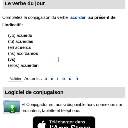
Le verbe du jour
Complétez la conjugaison du verbe
acordar
au présent de
l'indicatif
:
(yo) ac
ue
rd
o
(tú) ac
ue
rd
as
(él) ac
ue
rd
a
(ns) acord
amos
(vs)
(ellos) ac
ue
rd
an
Accents :
á
é
í
ó
ú
ñ
Logiciel de conjugaison
El Conjugador est aussi disponible hors connexion sur
ordinateur, tablette et téléphone.