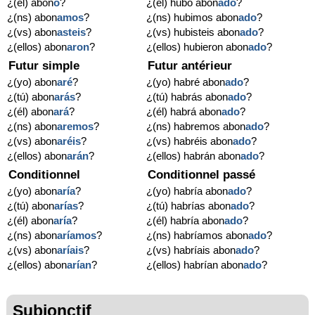
¿(él) abon
ó
?
¿(él) hubo abon
ado
?
¿(ns) abon
amos
?
¿(ns) hubimos abon
ado
?
¿(vs) abon
asteis
?
¿(vs) hubisteis abon
ado
?
¿(ellos) abon
aron
?
¿(ellos) hubieron abon
ado
?
Futur simple
Futur antérieur
¿(yo) abon
aré
?
¿(yo) habré abon
ado
?
¿(tú) abon
arás
?
¿(tú) habrás abon
ado
?
¿(él) abon
ará
?
¿(él) habrá abon
ado
?
¿(ns) abon
aremos
?
¿(ns) habremos abon
ado
?
¿(vs) abon
aréis
?
¿(vs) habréis abon
ado
?
¿(ellos) abon
arán
?
¿(ellos) habrán abon
ado
?
Conditionnel
Conditionnel passé
¿(yo) abon
aría
?
¿(yo) habría abon
ado
?
¿(tú) abon
arías
?
¿(tú) habrías abon
ado
?
¿(él) abon
aría
?
¿(él) habría abon
ado
?
¿(ns) abon
aríamos
?
¿(ns) habríamos abon
ado
?
¿(vs) abon
aríais
?
¿(vs) habríais abon
ado
?
¿(ellos) abon
arían
?
¿(ellos) habrían abon
ado
?
Subjonctif