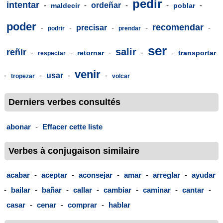
pedir
intentar
-
-
ordeñar
-
-
-
maldecir
poblar
poder
recomendar
-
-
precisar
-
-
-
podrir
prendar
ser
salir
reñir
-
-
-
-
-
retornar
transportar
respectar
venir
-
-
usar
-
-
tropezar
volcar
Derniers verbes consultés
abonar
-
Effacer cette liste
Verbes à conjugaison similaire
acabar
-
aceptar
-
aconsejar
-
amar
-
arreglar
-
ayudar
-
bailar
-
bañar
-
callar
-
cambiar
-
caminar
-
cantar
-
casar
-
cenar
-
comprar
-
hablar