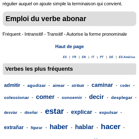
régulier auquel on ajoute simple la terminaison qui convient.
Emploi du verbe abonar
Fréquent - Intransitif - Transitif - Autorise la forme pronominale
Haut de page
ES
|
FR
|
EN
|
IT
|
PT
|
DE
|
ES-América
Verbes les plus fréquents
caminar
admitir
-
-
-
-
-
-
agudizar
airear
atribuir
ceder
comer
decir
-
-
-
-
-
coleccionar
concernir
desplegar
estar
explicar
-
-
-
-
-
expulsar
desviar
diseñar
hacer
haber
hablar
extrañar
-
-
-
-
-
figurar