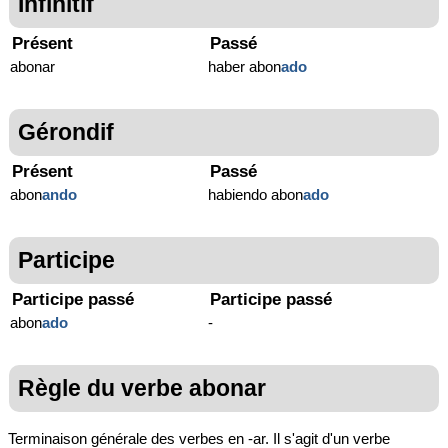
Infinitif
Présent
Passé
abonar
haber abon
ado
Gérondif
Présent
Passé
abon
ando
habiendo abon
ado
Participe
Participe passé
Participe passé
abon
ado
-
Règle du verbe abonar
Terminaison générale des verbes en -ar. Il s'agit d'un verbe