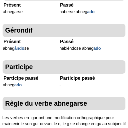
Présent
Passé
abnegarse
haberse abneg
ado
Gérondif
Présent
Passé
abneg
ándo
se
habiéndose abneg
ado
Participe
Participe passé
Participe passé
abneg
ado
-
Règle du verbe abnegarse
Les verbes en -gar ont une modification orthographique pour
maintenir le son gu- devant le e, le g se change en gu au subjonctif