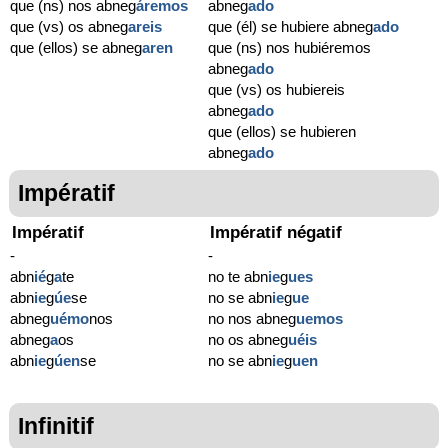
que (ns) nos abneg
áremos
abneg
ado
que (vs) os abneg
areis
que (él) se hubiere abneg
ado
que (ellos) se abneg
aren
que (ns) nos hubiéremos
abneg
ado
que (vs) os hubiereis
abneg
ado
que (ellos) se hubieren
abneg
ado
Impératif
Impératif
Impératif négatif
-
-
abn
ié
g
a
te
no te abn
ie
g
ues
abn
ie
g
úe
se
no se abn
ie
g
ue
abneg
uémo
nos
no nos abneg
uemos
abneg
a
os
no os abneg
uéis
abn
ie
g
úen
se
no se abn
ie
g
uen
Infinitif