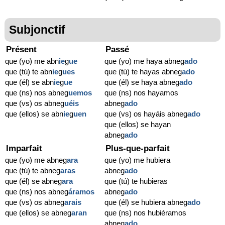
Subjonctif
Présent
Passé
que (yo) me abn
ie
g
ue
que (yo) me haya abneg
ado
que (tú) te abn
ie
g
ues
que (tú) te hayas abneg
ado
que (él) se abn
ie
g
ue
que (él) se haya abneg
ado
que (ns) nos abneg
uemos
que (ns) nos hayamos
que (vs) os abneg
uéis
abneg
ado
que (ellos) se abn
ie
g
uen
que (vs) os hayáis abneg
ado
que (ellos) se hayan
abneg
ado
Imparfait
Plus-que-parfait
que (yo) me abneg
ara
que (yo) me hubiera
que (tú) te abneg
aras
abneg
ado
que (él) se abneg
ara
que (tú) te hubieras
que (ns) nos abneg
áramos
abneg
ado
que (vs) os abneg
arais
que (él) se hubiera abneg
ado
que (ellos) se abneg
aran
que (ns) nos hubiéramos
abneg
ado