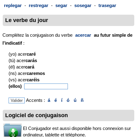
replegar
-
restregar
-
segar
-
sosegar
-
trasegar
Le verbe du jour
Complétez la conjugaison du verbe
acercar
au futur simple de
l'indicatif
:
(yo) acer
caré
(tú) acer
carás
(él) acer
cará
(ns) acer
caremos
(vs) acer
caréis
(ellos)
Accents :
á
é
í
ó
ú
ñ
Logiciel de conjugaison
El Conjugador est aussi disponible hors connexion sur
ordinateur, tablette et téléphone.