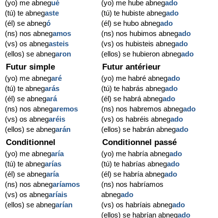
(yo) me abneg
ué
(yo) me hube abneg
ado
(tú) te abneg
aste
(tú) te hubiste abneg
ado
(él) se abneg
ó
(él) se hubo abneg
ado
(ns) nos abneg
amos
(ns) nos hubimos abneg
ado
(vs) os abneg
asteis
(vs) os hubisteis abneg
ado
(ellos) se abneg
aron
(ellos) se hubieron abneg
ado
Futur simple
Futur antérieur
(yo) me abneg
aré
(yo) me habré abneg
ado
(tú) te abneg
arás
(tú) te habrás abneg
ado
(él) se abneg
ará
(él) se habrá abneg
ado
(ns) nos abneg
aremos
(ns) nos habremos abneg
ado
(vs) os abneg
aréis
(vs) os habréis abneg
ado
(ellos) se abneg
arán
(ellos) se habrán abneg
ado
Conditionnel
Conditionnel passé
(yo) me abneg
aría
(yo) me habría abneg
ado
(tú) te abneg
arías
(tú) te habrías abneg
ado
(él) se abneg
aría
(él) se habría abneg
ado
(ns) nos abneg
aríamos
(ns) nos habríamos
(vs) os abneg
aríais
abneg
ado
(ellos) se abneg
arían
(vs) os habríais abneg
ado
(ellos) se habrían abneg
ado