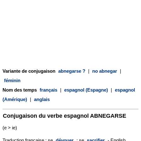
Variante de conjugaison
abnegarse ?
|
no abnegar
|
féminin
Nom des temps
français
|
espagnol (Espagne)
|
espagnol
(Amérique)
|
anglais
Conjugaison du verbe espagnol
ABNEGARSE
(e > ie)
Traduction française : se
dévouer
; se
sacrifier
- English