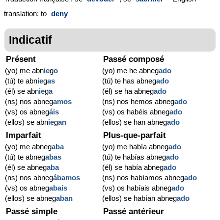
translation: to
deny
Indicatif
Présent
Passé composé
(yo) me abn
ie
g
o
(yo) me he abneg
ado
(tú) te abn
ie
g
as
(tú) te has abneg
ado
(él) se abn
ie
g
a
(él) se ha abneg
ado
(ns) nos abneg
amos
(ns) nos hemos abneg
ado
(vs) os abneg
áis
(vs) os habéis abneg
ado
(ellos) se abn
ie
g
an
(ellos) se han abneg
ado
Imparfait
Plus-que-parfait
(yo) me abneg
aba
(yo) me había abneg
ado
(tú) te abneg
abas
(tú) te habías abneg
ado
(él) se abneg
aba
(él) se había abneg
ado
(ns) nos abneg
ábamos
(ns) nos habíamos abneg
ado
(vs) os abneg
abais
(vs) os habíais abneg
ado
(ellos) se abneg
aban
(ellos) se habían abneg
ado
Passé simple
Passé antérieur