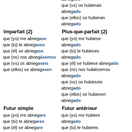
que (vs) os hubierais
abneg
ado
que (ellos) se hubieran
abneg
ado
Imparfait (2)
Plus-que-parfait (2)
que (yo) me abneg
ase
que (yo) me hubiese
que (tú) te abneg
ases
abneg
ado
que (él) se abneg
ase
que (tú) te hubieses
que (ns) nos abneg
ásemos
abneg
ado
que (vs) os abneg
aseis
que (él) se hubiese abneg
ado
que (ellos) se abneg
asen
que (ns) nos hubiésemos
abneg
ado
que (vs) os hubieseis
abneg
ado
que (ellos) se hubiesen
abneg
ado
Futur simple
Futur antérieur
que (yo) me abneg
are
que (yo) me hubiere
que (tú) te abneg
ares
abneg
ado
que (él) se abneg
are
que (tú) te hubieres