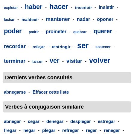
hacer
haber
-
-
-
-
insistir
-
inscribir
explotar
mantener
-
-
-
nadar
-
oponer
-
maldecir
luchar
poder
querer
-
-
prometer
-
-
-
podrir
quebrar
ser
recordar
-
-
-
-
-
restringir
reflejar
sostener
volver
ver
terminar
visitar
-
-
-
-
toser
Derniers verbes consultés
abnegarse
-
Effacer cette liste
Verbes à conjugaison similaire
abnegar
-
cegar
-
denegar
-
desplegar
-
estregar
-
fregar
-
negar
-
plegar
-
refregar
-
regar
-
renegar
-