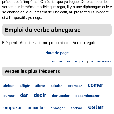
présent et à l'impératif. On écrit : que yo llegue. De plus, pour les
verbes sur le même modèle que regar, il y a une diphtongue et le e
se change en ie au présent de l'indicatif, au présent du subjonctif
et à l'impératif : yo riego.
Emploi du verbe abnegarse
Fréquent - Autorise la forme pronominale - Verbe irrégulier
Haut de page
ES
|
FR
|
EN
|
IT
|
PT
|
DE
|
ES-América
Verbes les plus fréquents
comer
-
-
-
-
-
-
afligir
bromear
abrigar
aflorar
apiadar
dar
decir
-
-
-
-
-
cursar
denunciar
desembarazar
estar
empezar
-
encantar
-
-
-
-
encoger
enervar