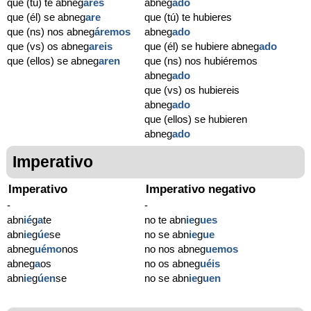
que (tú) te abneg
ares
abneg
ado
que (él) se abneg
are
que (tú) te hubieres
que (ns) nos abneg
áremos
abneg
ado
que (vs) os abneg
areis
que (él) se hubiere abneg
ado
que (ellos) se abneg
aren
que (ns) nos hubiéremos
abneg
ado
que (vs) os hubiereis
abneg
ado
que (ellos) se hubieren
abneg
ado
Imperativo
Imperativo
Imperativo negativo
-
-
abn
ié
g
a
te
no te abn
ie
g
ues
abn
ie
g
úe
se
no se abn
ie
g
ue
abneg
uémo
nos
no nos abneg
uemos
abneg
a
os
no os abneg
uéis
abn
ie
g
úen
se
no se abn
ie
g
uen