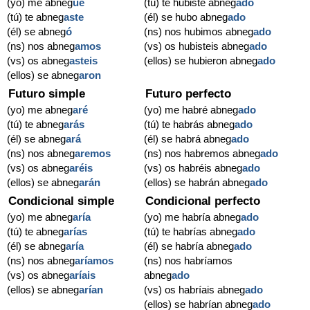
(yo) me abneg
ué
(tú) te hubiste abneg
ado
(tú) te abneg
aste
(él) se hubo abneg
ado
(él) se abneg
ó
(ns) nos hubimos abneg
ado
(ns) nos abneg
amos
(vs) os hubisteis abneg
ado
(vs) os abneg
asteis
(ellos) se hubieron abneg
ado
(ellos) se abneg
aron
Futuro simple
Futuro perfecto
(yo) me abneg
aré
(yo) me habré abneg
ado
(tú) te abneg
arás
(tú) te habrás abneg
ado
(él) se abneg
ará
(él) se habrá abneg
ado
(ns) nos abneg
aremos
(ns) nos habremos abneg
ado
(vs) os abneg
aréis
(vs) os habréis abneg
ado
(ellos) se abneg
arán
(ellos) se habrán abneg
ado
Condicional simple
Condicional perfecto
(yo) me abneg
aría
(yo) me habría abneg
ado
(tú) te abneg
arías
(tú) te habrías abneg
ado
(él) se abneg
aría
(él) se habría abneg
ado
(ns) nos abneg
aríamos
(ns) nos habríamos
(vs) os abneg
aríais
abneg
ado
(ellos) se abneg
arían
(vs) os habríais abneg
ado
(ellos) se habrían abneg
ado