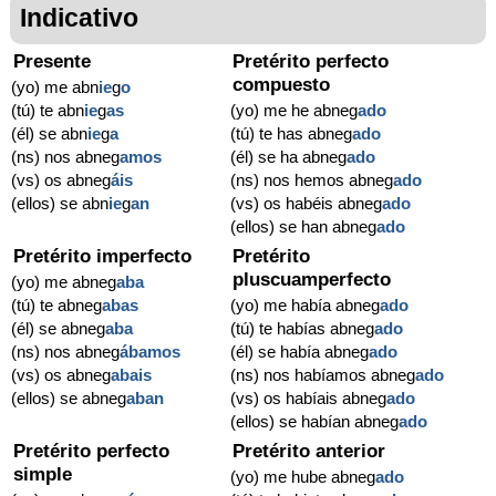
Indicativo
Presente
Pretérito perfecto
compuesto
(yo) me abn
ie
g
o
(tú) te abn
ie
g
as
(yo) me he abneg
ado
(él) se abn
ie
g
a
(tú) te has abneg
ado
(ns) nos abneg
amos
(él) se ha abneg
ado
(vs) os abneg
áis
(ns) nos hemos abneg
ado
(ellos) se abn
ie
g
an
(vs) os habéis abneg
ado
(ellos) se han abneg
ado
Pretérito imperfecto
Pretérito
pluscuamperfecto
(yo) me abneg
aba
(tú) te abneg
abas
(yo) me había abneg
ado
(él) se abneg
aba
(tú) te habías abneg
ado
(ns) nos abneg
ábamos
(él) se había abneg
ado
(vs) os abneg
abais
(ns) nos habíamos abneg
ado
(ellos) se abneg
aban
(vs) os habíais abneg
ado
(ellos) se habían abneg
ado
Pretérito perfecto
Pretérito anterior
simple
(yo) me hube abneg
ado