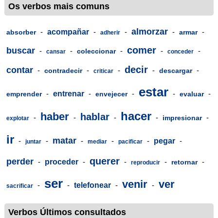
Os verbos mais comuns
almorzar
-
acompañar
-
-
-
-
absorber
armar
adherir
comer
buscar
-
-
-
-
-
coleccionar
cansar
conceder
decir
contar
-
-
-
-
-
contradecir
descargar
criticar
estar
-
entrenar
-
-
-
-
emprender
envejecer
evaluar
hacer
haber
hablar
-
-
-
-
-
impresionar
explotar
ir
matar
-
-
-
-
-
pegar
-
juntar
mediar
pacificar
querer
perder
-
proceder
-
-
-
-
retornar
reproducir
ser
venir
ver
-
-
telefonear
-
-
sacrificar
Verbos Últimos consultados