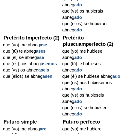
abneg
ado
que (vs) os hubierais
abneg
ado
que (ellos) se hubieran
abneg
ado
Pretérito Imperfecto (2)
Pretérito
pluscuamperfecto (2)
que (yo) me abneg
ase
que (tú) te abneg
ases
que (yo) me hubiese
que (él) se abneg
ase
abneg
ado
que (ns) nos abneg
ásemos
que (tú) te hubieses
que (vs) os abneg
aseis
abneg
ado
que (ellos) se abneg
asen
que (él) se hubiese abneg
ado
que (ns) nos hubiésemos
abneg
ado
que (vs) os hubieseis
abneg
ado
que (ellos) se hubiesen
abneg
ado
Futuro simple
Futuro perfecto
que (yo) me abneg
are
que (yo) me hubiere