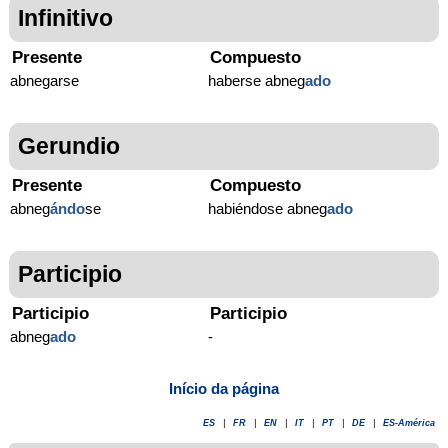
Infinitivo
Presente
Compuesto
abnegarse
haberse abneg
ado
Gerundio
Presente
Compuesto
abneg
ándo
se
habiéndose abneg
ado
Participio
Participio
Participio
abneg
ado
-
Início da página
ES
|
FR
|
EN
|
IT
|
PT
|
DE
|
ES-América