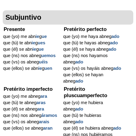
Subjuntivo
Presente
Pretérito perfecto
que (yo) me abn
ie
g
ue
que (yo) me haya abneg
ado
que (tú) te abn
ie
g
ues
que (tú) te hayas abneg
ado
que (él) se abn
ie
g
ue
que (él) se haya abneg
ado
que (ns) nos abneg
uemos
que (ns) nos hayamos
que (vs) os abneg
uéis
abneg
ado
que (ellos) se abn
ie
g
uen
que (vs) os hayáis abneg
ado
que (ellos) se hayan
abneg
ado
Pretérito imperfecto
Pretérito
pluscuamperfecto
que (yo) me abneg
ara
que (tú) te abneg
aras
que (yo) me hubiera
que (él) se abneg
ara
abneg
ado
que (ns) nos abneg
áramos
que (tú) te hubieras
que (vs) os abneg
arais
abneg
ado
que (ellos) se abneg
aran
que (él) se hubiera abneg
ado
que (ns) nos hubiéramos