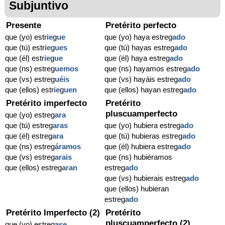
Subjuntivo
Presente
Pretérito perfecto
que (yo) estr
ie
g
ue
que (yo) haya estreg
ado
que (tú) estr
ie
g
ues
que (tú) hayas estreg
ado
que (él) estr
ie
g
ue
que (él) haya estreg
ado
que (ns) estreg
uemos
que (ns) hayamos estreg
ado
que (vs) estreg
uéis
que (vs) hayáis estreg
ado
que (ellos) estr
ie
g
uen
que (ellos) hayan estreg
ado
Pretérito imperfecto
Pretérito
pluscuamperfecto
que (yo) estreg
ara
que (tú) estreg
aras
que (yo) hubiera estreg
ado
que (él) estreg
ara
que (tú) hubieras estreg
ado
que (ns) estreg
áramos
que (él) hubiera estreg
ado
que (vs) estreg
arais
que (ns) hubiéramos
que (ellos) estreg
aran
estreg
ado
que (vs) hubierais estreg
ado
que (ellos) hubieran
estreg
ado
Pretérito Imperfecto (2)
Pretérito
pluscuamperfecto (2)
que (yo) estreg
ase