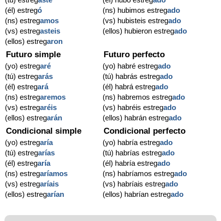
(él) estreg
ó
(ns) hubimos estreg
ado
(ns) estreg
amos
(vs) hubisteis estreg
ado
(vs) estreg
asteis
(ellos) hubieron estreg
ado
(ellos) estreg
aron
Futuro simple
Futuro perfecto
(yo) estreg
aré
(yo) habré estreg
ado
(tú) estreg
arás
(tú) habrás estreg
ado
(él) estreg
ará
(él) habrá estreg
ado
(ns) estreg
aremos
(ns) habremos estreg
ado
(vs) estreg
aréis
(vs) habréis estreg
ado
(ellos) estreg
arán
(ellos) habrán estreg
ado
Condicional simple
Condicional perfecto
(yo) estreg
aría
(yo) habría estreg
ado
(tú) estreg
arías
(tú) habrías estreg
ado
(él) estreg
aría
(él) habría estreg
ado
(ns) estreg
aríamos
(ns) habríamos estreg
ado
(vs) estreg
aríais
(vs) habríais estreg
ado
(ellos) estreg
arían
(ellos) habrían estreg
ado