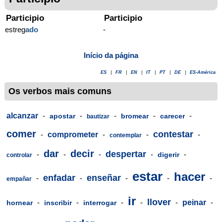
Participio
Participio
estreg
ado
-
Início da página
ES
|
FR
|
EN
|
IT
|
PT
|
DE
|
ES-América
Os verbos mais comuns
alcanzar
-
-
-
-
-
apostar
bromear
carecer
bautizar
comer
contestar
-
comprometer
-
-
-
contemplar
dar
decir
despertar
-
-
-
-
-
digerir
controlar
estar
hacer
enfadar
enseñar
-
-
-
-
-
empañar
ir
llover
-
-
-
-
-
peinar
-
hornear
inscribir
interrogar