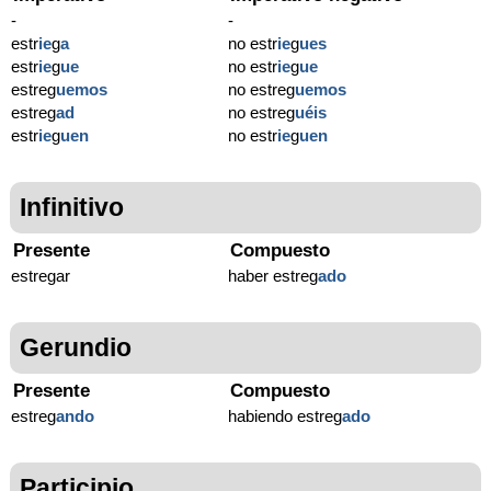
-
-
estr
ie
g
a
no estr
ie
g
ues
estr
ie
g
ue
no estr
ie
g
ue
estreg
uemos
no estreg
uemos
estreg
ad
no estreg
uéis
estr
ie
g
uen
no estr
ie
g
uen
Infinitivo
Presente
Compuesto
estregar
haber estreg
ado
Gerundio
Presente
Compuesto
estreg
ando
habiendo estreg
ado
Participio