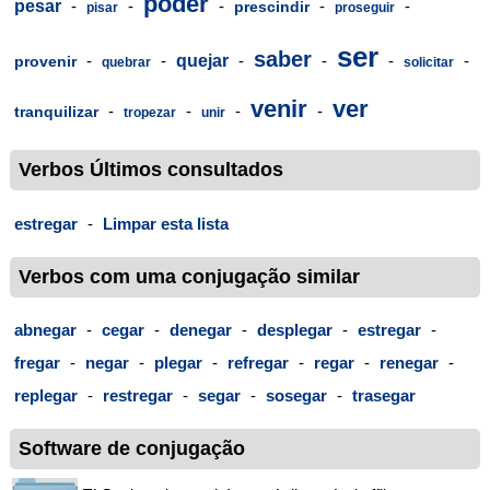
poder
pesar
-
-
-
-
-
prescindir
pisar
proseguir
ser
saber
-
-
quejar
-
-
-
-
provenir
quebrar
solicitar
venir
ver
-
-
-
-
tranquilizar
tropezar
unir
Verbos Últimos consultados
estregar
-
Limpar esta lista
Verbos com uma conjugação similar
abnegar
-
cegar
-
denegar
-
desplegar
-
estregar
-
fregar
-
negar
-
plegar
-
refregar
-
regar
-
renegar
-
replegar
-
restregar
-
segar
-
sosegar
-
trasegar
Software de conjugação