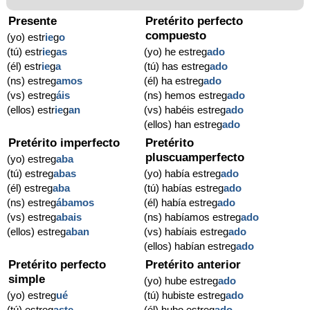
Presente
Pretérito perfecto
compuesto
(yo) estr
ie
g
o
(tú) estr
ie
g
as
(yo) he estreg
ado
(él) estr
ie
g
a
(tú) has estreg
ado
(ns) estreg
amos
(él) ha estreg
ado
(vs) estreg
áis
(ns) hemos estreg
ado
(ellos) estr
ie
g
an
(vs) habéis estreg
ado
(ellos) han estreg
ado
Pretérito imperfecto
Pretérito
pluscuamperfecto
(yo) estreg
aba
(tú) estreg
abas
(yo) había estreg
ado
(él) estreg
aba
(tú) habías estreg
ado
(ns) estreg
ábamos
(él) había estreg
ado
(vs) estreg
abais
(ns) habíamos estreg
ado
(ellos) estreg
aban
(vs) habíais estreg
ado
(ellos) habían estreg
ado
Pretérito perfecto
Pretérito anterior
simple
(yo) hube estreg
ado
(yo) estreg
ué
(tú) hubiste estreg
ado
(tú) estreg
aste
(él) hubo estreg
ado