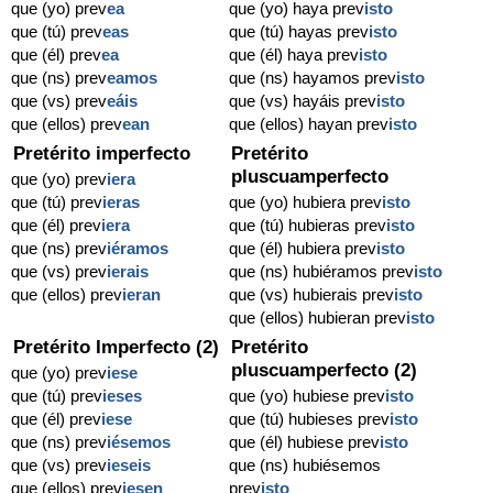
que (yo) prev
ea
que (yo) haya prev
isto
que (tú) prev
eas
que (tú) hayas prev
isto
que (él) prev
ea
que (él) haya prev
isto
que (ns) prev
eamos
que (ns) hayamos prev
isto
que (vs) prev
eáis
que (vs) hayáis prev
isto
que (ellos) prev
ean
que (ellos) hayan prev
isto
Pretérito imperfecto
Pretérito
pluscuamperfecto
que (yo) prev
iera
que (tú) prev
ieras
que (yo) hubiera prev
isto
que (él) prev
iera
que (tú) hubieras prev
isto
que (ns) prev
iéramos
que (él) hubiera prev
isto
que (vs) prev
ierais
que (ns) hubiéramos prev
isto
que (ellos) prev
ieran
que (vs) hubierais prev
isto
que (ellos) hubieran prev
isto
Pretérito Imperfecto (2)
Pretérito
pluscuamperfecto (2)
que (yo) prev
iese
que (tú) prev
ieses
que (yo) hubiese prev
isto
que (él) prev
iese
que (tú) hubieses prev
isto
que (ns) prev
iésemos
que (él) hubiese prev
isto
que (vs) prev
ieseis
que (ns) hubiésemos
que (ellos) prev
iesen
prev
isto