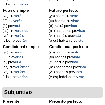
(ellos) prev
ieron
Futuro simple
Futuro perfecto
(yo) prev
eré
(yo) habré prev
isto
(tú) prev
erás
(tú) habrás prev
isto
(él) prev
erá
(él) habrá prev
isto
(ns) prev
eremos
(ns) habremos prev
isto
(vs) prev
eréis
(vs) habréis prev
isto
(ellos) prev
erán
(ellos) habrán prev
isto
Condicional simple
Condicional perfecto
(yo) prev
ería
(yo) habría prev
isto
(tú) prev
erías
(tú) habrías prev
isto
(él) prev
ería
(él) habría prev
isto
(ns) prev
eríamos
(ns) habríamos prev
isto
(vs) prev
eríais
(vs) habríais prev
isto
(ellos) prev
erían
(ellos) habrían prev
isto
Subjuntivo
Presente
Pretérito perfecto