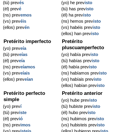
(tú) prev
és
(yo) he prev
isto
(él) prev
é
(tú) has prev
isto
(ns) prev
emos
(él) ha prev
isto
(vs) prev
éis
(ns) hemos prev
isto
(ellos) prev
én
(vs) habéis prev
isto
(ellos) han prev
isto
Pretérito imperfecto
Pretérito
pluscuamperfecto
(yo) prev
eía
(tú) prev
eías
(yo) había prev
isto
(él) prev
eía
(tú) habías prev
isto
(ns) prev
eíamos
(él) había prev
isto
(vs) prev
eíais
(ns) habíamos prev
isto
(ellos) prev
eían
(vs) habíais prev
isto
(ellos) habían prev
isto
Pretérito perfecto
Pretérito anterior
simple
(yo) hube prev
isto
(yo) prev
í
(tú) hubiste prev
isto
(tú) prev
iste
(él) hubo prev
isto
(él) prev
ió
(ns) hubimos prev
isto
(ns) prev
imos
(vs) hubisteis prev
isto
(vs) prev
isteis
(ellos) hubieron prev
isto