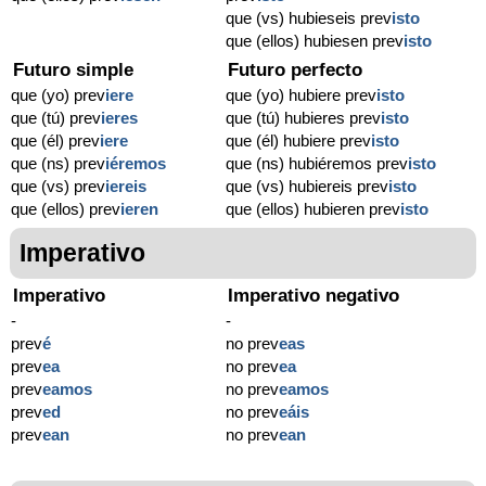
que (vs) hubieseis prev
isto
que (ellos) hubiesen prev
isto
Futuro simple
Futuro perfecto
que (yo) prev
iere
que (yo) hubiere prev
isto
que (tú) prev
ieres
que (tú) hubieres prev
isto
que (él) prev
iere
que (él) hubiere prev
isto
que (ns) prev
iéremos
que (ns) hubiéremos prev
isto
que (vs) prev
iereis
que (vs) hubiereis prev
isto
que (ellos) prev
ieren
que (ellos) hubieren prev
isto
Imperativo
Imperativo
Imperativo negativo
-
-
prev
é
no prev
eas
prev
ea
no prev
ea
prev
eamos
no prev
eamos
prev
ed
no prev
eáis
prev
ean
no prev
ean