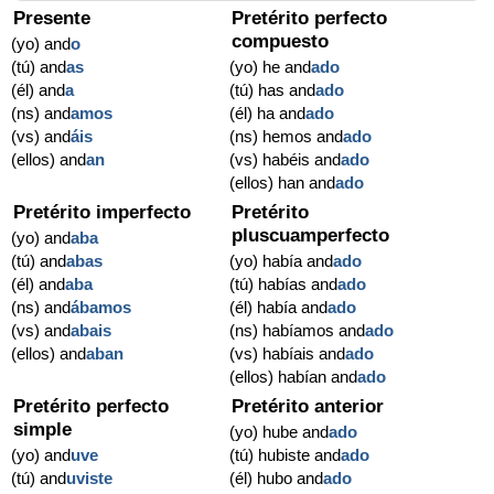
Presente
Pretérito perfecto
compuesto
(yo) and
o
(tú) and
as
(yo) he and
ado
(él) and
a
(tú) has and
ado
(ns) and
amos
(él) ha and
ado
(vs) and
áis
(ns) hemos and
ado
(ellos) and
an
(vs) habéis and
ado
(ellos) han and
ado
Pretérito imperfecto
Pretérito
pluscuamperfecto
(yo) and
aba
(tú) and
abas
(yo) había and
ado
(él) and
aba
(tú) habías and
ado
(ns) and
ábamos
(él) había and
ado
(vs) and
abais
(ns) habíamos and
ado
(ellos) and
aban
(vs) habíais and
ado
(ellos) habían and
ado
Pretérito perfecto
Pretérito anterior
simple
(yo) hube and
ado
(yo) and
uve
(tú) hubiste and
ado
(tú) and
uviste
(él) hubo and
ado