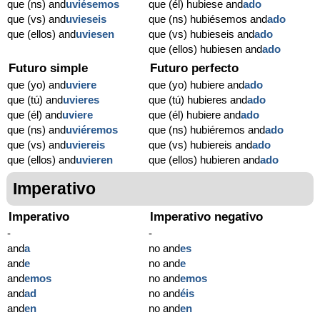
que (ns) and
uviésemos
que (él) hubiese and
ado
que (vs) and
uvieseis
que (ns) hubiésemos and
ado
que (ellos) and
uviesen
que (vs) hubieseis and
ado
que (ellos) hubiesen and
ado
Futuro simple
Futuro perfecto
que (yo) and
uviere
que (yo) hubiere and
ado
que (tú) and
uvieres
que (tú) hubieres and
ado
que (él) and
uviere
que (él) hubiere and
ado
que (ns) and
uviéremos
que (ns) hubiéremos and
ado
que (vs) and
uviereis
que (vs) hubiereis and
ado
que (ellos) and
uvieren
que (ellos) hubieren and
ado
Imperativo
Imperativo
Imperativo negativo
-
-
and
a
no and
es
and
e
no and
e
and
emos
no and
emos
and
ad
no and
éis
and
en
no and
en