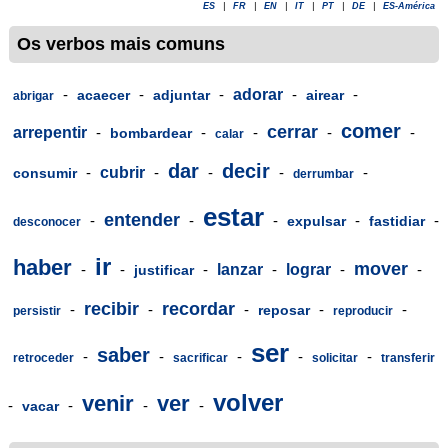
ES
|
FR
|
EN
|
IT
|
PT
|
DE
|
ES-América
Os verbos mais comuns
-
-
-
adorar
-
-
acaecer
adjuntar
airear
abrigar
comer
cerrar
arrepentir
-
-
-
-
-
bombardear
calar
dar
decir
-
cubrir
-
-
-
-
consumir
derrumbar
estar
entender
-
-
-
-
-
expulsar
fastidiar
desconocer
ir
haber
mover
-
-
-
lanzar
-
lograr
-
-
justificar
recibir
recordar
-
-
-
-
-
reposar
persistir
reproducir
ser
saber
-
-
-
-
-
retroceder
sacrificar
solicitar
transferir
volver
venir
ver
-
-
-
-
vacar