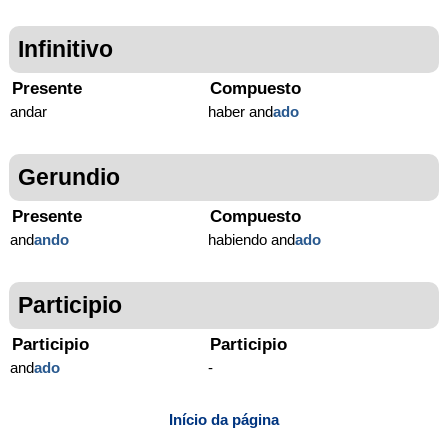
Infinitivo
Presente
Compuesto
andar
haber and
ado
Gerundio
Presente
Compuesto
and
ando
habiendo and
ado
Participio
Participio
Participio
and
ado
-
Início da página