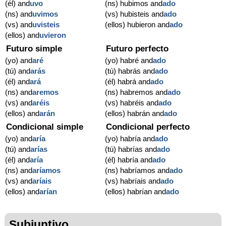
(él) and
uvo
(ns) hubimos and
ado
(ns) and
uvimos
(vs) hubisteis and
ado
(vs) and
uvisteis
(ellos) hubieron and
ado
(ellos) and
uvieron
Futuro simple
Futuro perfecto
(yo) and
aré
(yo) habré and
ado
(tú) and
arás
(tú) habrás and
ado
(él) and
ará
(él) habrá and
ado
(ns) and
aremos
(ns) habremos and
ado
(vs) and
aréis
(vs) habréis and
ado
(ellos) and
arán
(ellos) habrán and
ado
Condicional simple
Condicional perfecto
(yo) and
aría
(yo) habría and
ado
(tú) and
arías
(tú) habrías and
ado
(él) and
aría
(él) habría and
ado
(ns) and
aríamos
(ns) habríamos and
ado
(vs) and
aríais
(vs) habríais and
ado
(ellos) and
arían
(ellos) habrían and
ado
Subjuntivo