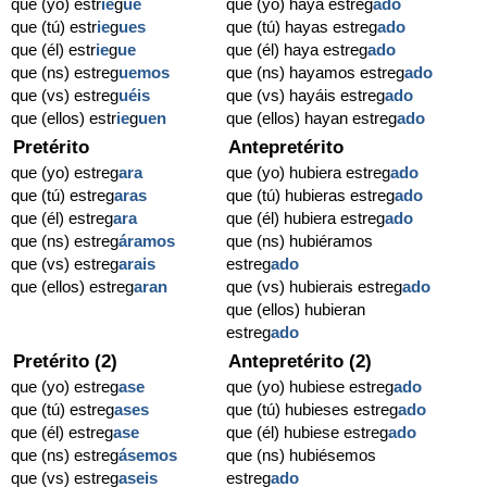
que (yo) estr
ie
g
ue
que (yo) haya estreg
ado
que (tú) estr
ie
g
ues
que (tú) hayas estreg
ado
que (él) estr
ie
g
ue
que (él) haya estreg
ado
que (ns) estreg
uemos
que (ns) hayamos estreg
ado
que (vs) estreg
uéis
que (vs) hayáis estreg
ado
que (ellos) estr
ie
g
uen
que (ellos) hayan estreg
ado
Pretérito
Antepretérito
que (yo) estreg
ara
que (yo) hubiera estreg
ado
que (tú) estreg
aras
que (tú) hubieras estreg
ado
que (él) estreg
ara
que (él) hubiera estreg
ado
que (ns) estreg
áramos
que (ns) hubiéramos
que (vs) estreg
arais
estreg
ado
que (ellos) estreg
aran
que (vs) hubierais estreg
ado
que (ellos) hubieran
estreg
ado
Pretérito (2)
Antepretérito (2)
que (yo) estreg
ase
que (yo) hubiese estreg
ado
que (tú) estreg
ases
que (tú) hubieses estreg
ado
que (él) estreg
ase
que (él) hubiese estreg
ado
que (ns) estreg
ásemos
que (ns) hubiésemos
que (vs) estreg
aseis
estreg
ado