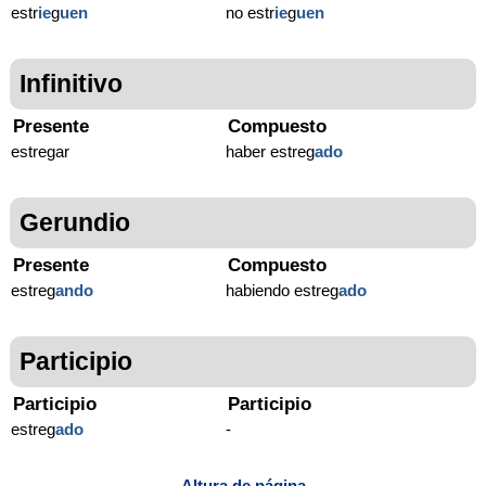
estr
ie
g
uen
no estr
ie
g
uen
Infinitivo
Presente
Compuesto
estregar
haber estreg
ado
Gerundio
Presente
Compuesto
estreg
ando
habiendo estreg
ado
Participio
Participio
Participio
estreg
ado
-
Altura de página