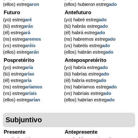
(ellos) estreg
aron
(ellos) hubieron estreg
ado
Futuro
Antefuturo
(yo) estreg
aré
(yo) habré estreg
ado
(tú) estreg
arás
(tú) habrás estreg
ado
(él) estreg
ará
(él) habrá estreg
ado
(ns) estreg
aremos
(ns) habremos estreg
ado
(vs) estreg
aréis
(vs) habréis estreg
ado
(ellos) estreg
arán
(ellos) habrán estreg
ado
Pospretérito
Antepospretérito
(yo) estreg
aría
(yo) habría estreg
ado
(tú) estreg
arías
(tú) habrías estreg
ado
(él) estreg
aría
(él) habría estreg
ado
(ns) estreg
aríamos
(ns) habríamos estreg
ado
(vs) estreg
aríais
(vs) habríais estreg
ado
(ellos) estreg
arían
(ellos) habrían estreg
ado
Subjuntivo
Presente
Antepresente