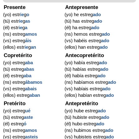
Presente
Antepresente
(yo) estr
ie
g
o
(yo) he estreg
ado
(tú) estr
ie
g
as
(tú) has estreg
ado
(él) estr
ie
g
a
(él) ha estreg
ado
(ns) estreg
amos
(ns) hemos estreg
ado
(vs) estreg
áis
(vs) habéis estreg
ado
(ellos) estr
ie
g
an
(ellos) han estreg
ado
Copretérito
Antecopretérito
(yo) estreg
aba
(yo) había estreg
ado
(tú) estreg
abas
(tú) habías estreg
ado
(él) estreg
aba
(él) había estreg
ado
(ns) estreg
ábamos
(ns) habíamos estreg
ado
(vs) estreg
abais
(vs) habíais estreg
ado
(ellos) estreg
aban
(ellos) habían estreg
ado
Pretérito
Antepretérito
(yo) estreg
ué
(yo) hube estreg
ado
(tú) estreg
aste
(tú) hubiste estreg
ado
(él) estreg
ó
(él) hubo estreg
ado
(ns) estreg
amos
(ns) hubimos estreg
ado
(vs) estreg
asteis
(vs) hubisteis estreg
ado