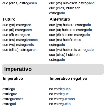
que (ellos) estreg
asen
que (vs) hubieseis estreg
ado
que (ellos) hubiesen
estreg
ado
Futuro
Antefuturo
que (yo) estreg
are
que (yo) hubiere estreg
ado
que (tú) estreg
ares
que (tú) hubieres estreg
ado
que (él) estreg
are
que (él) hubiere estreg
ado
que (ns) estreg
áremos
que (ns) hubiéremos
que (vs) estreg
areis
estreg
ado
que (ellos) estreg
aren
que (vs) hubiereis estreg
ado
que (ellos) hubieren
estreg
ado
Imperativo
Imperativo
Imperativo negativo
-
-
estr
ie
g
a
no estr
ie
g
ues
estr
ie
g
ue
no estr
ie
g
ue
estreg
uemos
no estreg
uemos
estreg
ad
no estreg
uéis