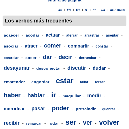
ES
|
FR
|
EN
|
IT
|
PT
|
DE
|
ES-América
Los verbos más frecuentes
-
-
actuar
-
-
-
-
acaecer
acodar
aferrar
arrastrar
asentar
comer
-
atraer
-
-
compartir
-
-
asociar
constar
dar
decir
-
-
-
-
-
coser
controlar
derrumbar
desayunar
discutir
-
-
-
dudar
-
desconectar
estar
-
-
-
-
-
emprender
engordar
fallar
forzar
ir
haber
hablar
medir
-
-
-
-
-
maquillar
poder
pasar
merodear
-
-
-
-
-
prescindir
quebrar
ser
volver
ver
recibir
-
-
-
-
-
rodar
remarcar