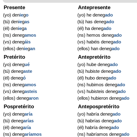
Presente
Antepresente
(yo) den
ie
g
o
(yo) he deneg
ado
(tú) den
ie
g
as
(tú) has deneg
ado
(él) den
ie
g
a
(él) ha deneg
ado
(ns) deneg
amos
(ns) hemos deneg
ado
(vs) deneg
áis
(vs) habéis deneg
ado
(ellos) den
ie
g
an
(ellos) han deneg
ado
Pretérito
Antepretérito
(yo) deneg
ué
(yo) hube deneg
ado
(tú) deneg
aste
(tú) hubiste deneg
ado
(él) deneg
ó
(él) hubo deneg
ado
(ns) deneg
amos
(ns) hubimos deneg
ado
(vs) deneg
asteis
(vs) hubisteis deneg
ado
(ellos) deneg
aron
(ellos) hubieron deneg
ado
Pospretérito
Antepospretérito
(yo) deneg
aría
(yo) habría deneg
ado
(tú) deneg
arías
(tú) habrías deneg
ado
(él) deneg
aría
(él) habría deneg
ado
(ns) deneg
aríamos
(ns) habríamos deneg
ado