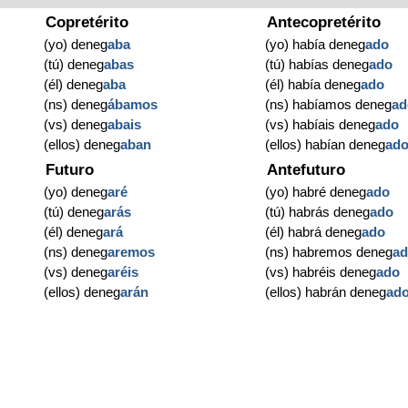
Copretérito
Antecopretérito
(yo) deneg
aba
(yo) había deneg
ado
(tú) deneg
abas
(tú) habías deneg
ado
(él) deneg
aba
(él) había deneg
ado
(ns) deneg
ábamos
(ns) habíamos deneg
ad
(vs) deneg
abais
(vs) habíais deneg
ado
(ellos) deneg
aban
(ellos) habían deneg
ad
Futuro
Antefuturo
(yo) deneg
aré
(yo) habré deneg
ado
(tú) deneg
arás
(tú) habrás deneg
ado
(él) deneg
ará
(él) habrá deneg
ado
(ns) deneg
aremos
(ns) habremos deneg
a
(vs) deneg
aréis
(vs) habréis deneg
ado
(ellos) deneg
arán
(ellos) habrán deneg
ad