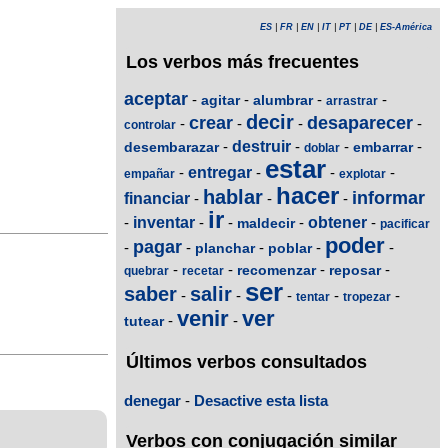
ES
|
FR
|
EN
|
IT
|
PT
|
DE
|
ES-América
Los verbos más frecuentes
aceptar
-
-
-
-
agitar
alumbrar
arrastrar
decir
crear
desaparecer
-
-
-
-
controlar
-
destruir
-
-
-
desembarazar
embarrar
doblar
estar
-
entregar
-
-
-
empañar
explotar
hacer
hablar
informar
financiar
-
-
-
ir
-
inventar
-
-
-
obtener
-
maldecir
pacificar
poder
pagar
-
-
-
-
-
planchar
poblar
-
-
-
-
recomenzar
reposar
quebrar
recetar
ser
saber
salir
-
-
-
-
-
tentar
tropezar
venir
ver
-
-
tutear
Últimos verbos consultados
denegar
-
Desactive esta lista
Verbos con conjugación similar