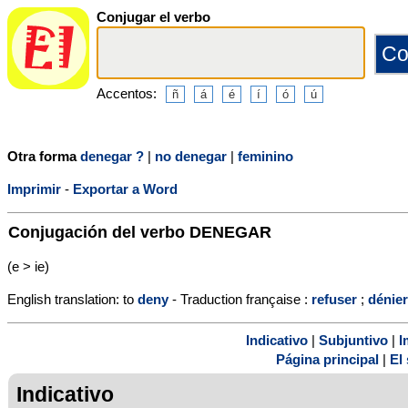
Conjugar el verbo
Accentos:
Otra forma
denegar ?
|
no denegar
|
feminino
Imprimir
-
Exportar a Word
Conjugación del verbo
DENEGAR
(e > ie)
English translation: to
deny
- Traduction française :
refuser
;
dénier
Indicativo
|
Subjuntivo
|
I
Página principal
|
El 
Indicativo