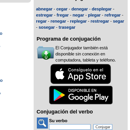
abnegar
-
cegar
-
denegar
-
desplegar
-
estregar
-
fregar
-
negar
-
plegar
-
refregar
-
regar
-
renegar
-
replegar
-
restregar
-
segar
-
sosegar
-
trasegar
o
Programa de conjugación
o
El Conjugador también está
disponible sin conexión en
computadora, tableta y teléfono.
do
o
Conjugación del verbo
Su verbo