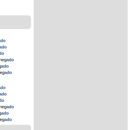
ado
ado
do
eneg
ado
g
ado
neg
ado
ado
ado
do
eneg
ado
g
ado
neg
ado