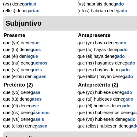
(vs) deneg
aríais
(vs) habríais deneg
ado
(ellos) deneg
arían
(ellos) habrían deneg
ado
Subjuntivo
Presente
Antepresente
que (yo) den
ie
g
ue
que (yo) haya deneg
ado
que (tú) den
ie
g
ues
que (tú) hayas deneg
ado
que (él) den
ie
g
ue
que (él) haya deneg
ado
que (ns) deneg
uemos
que (ns) hayamos deneg
ado
que (vs) deneg
uéis
que (vs) hayáis deneg
ado
que (ellos) den
ie
g
uen
que (ellos) hayan deneg
ado
Pretérito (2)
Antepretérito (2)
que (yo) deneg
ase
que (yo) hubiese deneg
ado
que (tú) deneg
ases
que (tú) hubieses deneg
ado
que (él) deneg
ase
que (él) hubiese deneg
ado
que (ns) deneg
ásemos
que (ns) hubiésemos deneg
a
que (vs) deneg
aseis
que (vs) hubieseis deneg
ado
que (ellos) deneg
asen
que (ellos) hubiesen deneg
ad