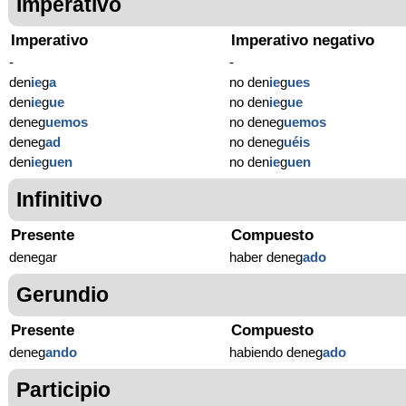
Imperativo
Imperativo
Imperativo negativo
-
-
den
ie
g
a
no den
ie
g
ues
den
ie
g
ue
no den
ie
g
ue
deneg
uemos
no deneg
uemos
deneg
ad
no deneg
uéis
den
ie
g
uen
no den
ie
g
uen
Infinitivo
Presente
Compuesto
denegar
haber deneg
ado
Gerundio
Presente
Compuesto
deneg
ando
habiendo deneg
ado
Participio