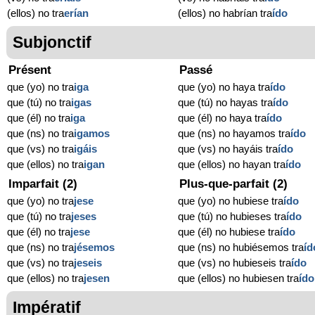
(ellos) no tra
erían
(ellos) no habrían tra
ído
Subjonctif
Présent
Passé
que (yo) no tra
iga
que (yo) no haya tra
ído
que (tú) no tra
igas
que (tú) no hayas tra
ído
que (él) no tra
iga
que (él) no haya tra
ído
que (ns) no tra
igamos
que (ns) no hayamos tra
ído
que (vs) no tra
igáis
que (vs) no hayáis tra
ído
que (ellos) no tra
igan
que (ellos) no hayan tra
ído
Imparfait (2)
Plus-que-parfait (2)
que (yo) no tra
jese
que (yo) no hubiese tra
ído
que (tú) no tra
jeses
que (tú) no hubieses tra
ído
que (él) no tra
jese
que (él) no hubiese tra
ído
que (ns) no tra
jésemos
que (ns) no hubiésemos tra
íd
que (vs) no tra
jeseis
que (vs) no hubieseis tra
ído
que (ellos) no tra
jesen
que (ellos) no hubiesen tra
ído
Impératif