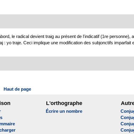
ord, le radical devient traig au présent de l'indicatif (1re personne), 
j : yo traje. Ceci implique une modification des subjonctifs imparfait et
Haut de page
ison
L'orthographe
Autr
r
Écrire un nombre
Conju
es
Conju
ammaire
Conju
écharger
Conjug