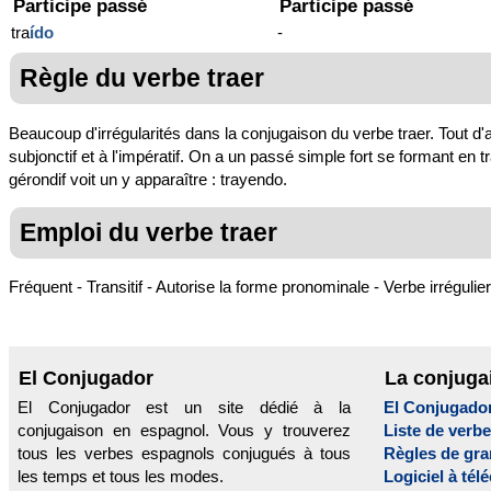
Participe passé
Participe passé
tra
ído
-
Règle du verbe traer
Beaucoup d'irrégularités dans la conjugaison du verbe traer. Tout d'ab
subjonctif et à l'impératif. On a un passé simple fort se formant en tra
gérondif voit un y apparaître : trayendo.
Emploi du verbe traer
Fréquent - Transitif - Autorise la forme pronominale - Verbe irrégulier
El Conjugador
La conjuga
El Conjugador est un site dédié à la
El Conjugado
conjugaison en espagnol. Vous y trouverez
Liste de verb
tous les verbes espagnols conjugués à tous
Règles de gr
les temps et tous les modes.
Logiciel à tél