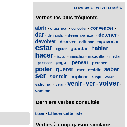
ES
|
FR
|
EN
|
IT
|
PT
|
DE
|
ES-América
Verbes les plus fréquents
abrir
-
-
-
convencer
-
clasificar
conceder
dar
detener
-
-
-
-
desembarazar
demandar
devolver
-
-
-
equivocar
-
disolver
edificar
estar
hablar
-
-
guardar
-
-
figurar
hacer
-
-
-
-
maquillar
jactar
manchar
mediar
pensar
-
-
pegar
-
-
-
perecer
pacificar
poder
querer
saber
-
-
-
-
-
raer
residir
ser
sonreír
-
-
suplicar
-
-
-
surgir
varar
volver
venir
ver
-
-
-
-
-
vaticinar
velar
vomitar
Derniers verbes consultés
traer
-
Effacer cette liste
Verbes à conjugaison similaire