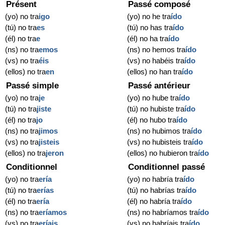
Présent
Passé composé
(yo) no tra
igo
(yo) no he tra
ído
(tú) no tra
es
(tú) no has tra
ído
(él) no tra
e
(él) no ha tra
ído
(ns) no tra
emos
(ns) no hemos tra
ído
(vs) no tra
éis
(vs) no habéis tra
ído
(ellos) no tra
en
(ellos) no han tra
ído
Passé simple
Passé antérieur
(yo) no tra
je
(yo) no hube tra
ído
(tú) no tra
jiste
(tú) no hubiste tra
ído
(él) no tra
jo
(él) no hubo tra
ído
(ns) no tra
jimos
(ns) no hubimos tra
ído
(vs) no tra
jisteis
(vs) no hubisteis tra
ído
(ellos) no tra
jeron
(ellos) no hubieron tra
ído
Conditionnel
Conditionnel passé
(yo) no tra
ería
(yo) no habría tra
ído
(tú) no tra
erías
(tú) no habrías tra
ído
(él) no tra
ería
(él) no habría tra
ído
(ns) no tra
eríamos
(ns) no habríamos tra
ído
(vs) no tra
eríais
(vs) no habríais tra
ído