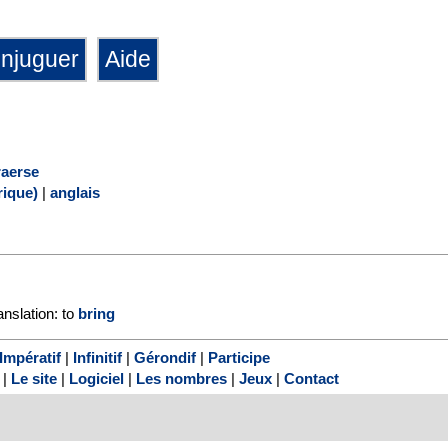
raerse
ique)
|
anglais
anslation: to
bring
Impératif
|
Infinitif
|
Gérondif
|
Participe
|
Le site
|
Logiciel
|
Les nombres
|
Jeux
|
Contact