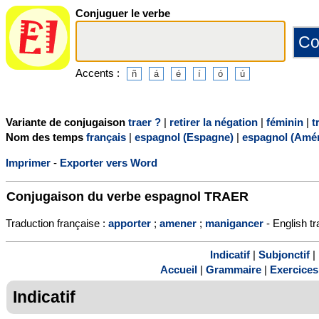
Conjuguer le verbe
Accents :
Variante de conjugaison
traer ?
|
retirer la négation
|
féminin
|
t
Nom des temps
français
|
espagnol (Espagne)
|
espagnol (Amér
Imprimer
-
Exporter vers Word
Conjugaison du verbe espagnol
TRAER
Traduction française :
apporter
;
amener
;
manigancer
- English tr
Indicatif
|
Subjonctif
|
Accueil
|
Grammaire
|
Exercices
Indicatif