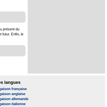
au présent du
 futur. Enfin, le
es langues
gaison française
gaison anglaise
gaison allemande
aison italienne