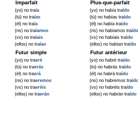
Imparfait
Plus-que-parfait
(yo) no tra
ía
(yo) no había tra
ído
(tú) no tra
ías
(tú) no habías tra
ído
(él) no tra
ía
(él) no había tra
ído
(ns) no tra
íamos
(ns) no habíamos tra
íd
(vs) no tra
íais
(vs) no habíais tra
ído
(ellos) no tra
ían
(ellos) no habían tra
ído
Futur simple
Futur antérieur
(yo) no tra
eré
(yo) no habré tra
ído
(tú) no tra
erás
(tú) no habrás tra
ído
(él) no tra
erá
(él) no habrá tra
ído
(ns) no tra
eremos
(ns) no habremos tra
íd
(vs) no tra
eréis
(vs) no habréis tra
ído
(ellos) no tra
erán
(ellos) no habrán tra
ído