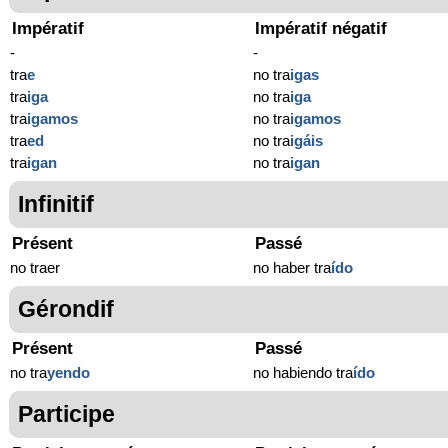
Impératif
Impératif négatif
-
-
tra
e
no tra
igas
tra
iga
no tra
iga
tra
igamos
no tra
igamos
tra
ed
no tra
igáis
tra
igan
no tra
igan
Infinitif
Présent
Passé
no traer
no haber tra
ído
Gérondif
Présent
Passé
no tra
yendo
no habiendo tra
ído
Participe