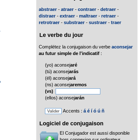
abstraer
-
atraer
-
contraer
-
detraer
-
distraer
-
extraer
-
maltraer
-
retraer
-
retrotraer
-
substraer
-
sustraer
-
traer
o
Le verbe du jour
Complétez la conjugaison du verbe
aconsejar
au futur simple de l'indicatif
:
(yo) aconsej
aré
(tú) aconsej
arás
(él) aconsej
ará
o
(ns) aconsej
aremos
(vs)
(ellos) aconsej
arán
Accents :
á
é
í
ó
ú
ñ
Logiciel de conjugaison
El Conjugador est aussi disponible
hors connexion sur ordinateur,