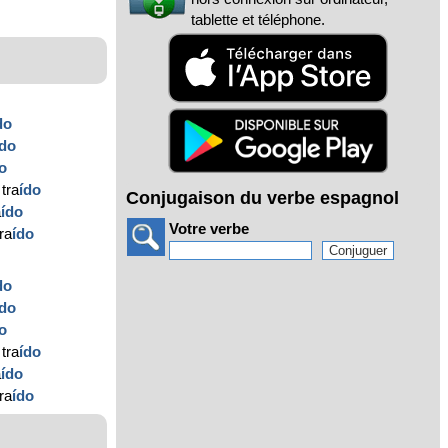
tablette et téléphone.
do
ído
o
tra
ído
Conjugaison du verbe espagnol
a
ído
Votre verbe
ra
ído
do
ído
o
tra
ído
a
ído
ra
ído