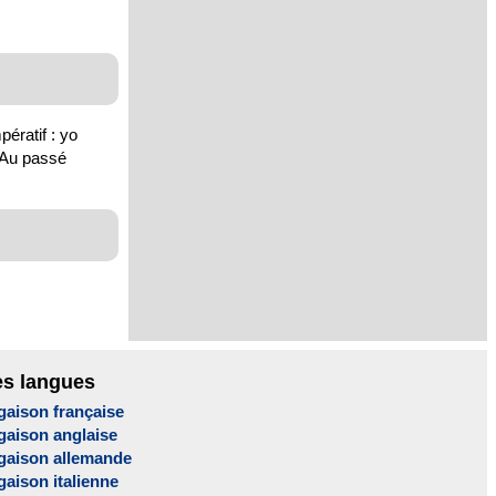
pératif : yo
. Au passé
es langues
gaison française
gaison anglaise
gaison allemande
aison italienne