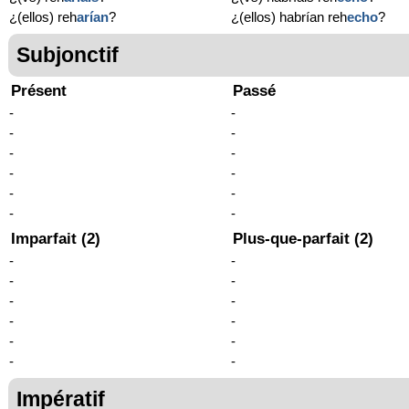
¿(ellos) reh
arían
?
¿(ellos) habrían reh
echo
?
Subjonctif
Présent
Passé
-
-
-
-
-
-
-
-
-
-
-
-
Imparfait (2)
Plus-que-parfait (2)
-
-
-
-
-
-
-
-
-
-
-
-
Impératif