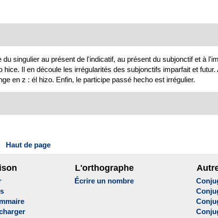
 singulier au présent de l'indicatif, au présent du subjonctif et à l'im
hice. Il en découle les irrégularités des subjonctifs imparfait et futur
 en z : él hizo. Enfin, le participe passé hecho est irrégulier.
Haut de page
ison
L'orthographe
Autr
r
Écrire un nombre
Conju
es
Conju
ammaire
Conju
écharger
Conjug