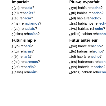
Imparfait
Plus-que-parfait
¿(yo) reh
acía
?
¿(yo) había reh
echo
?
¿(tú) reh
acías
?
¿(tú) habías reh
echo
?
¿(él) reh
acía
?
¿(él) había reh
echo
?
¿(ns) reh
acíamos
?
¿(ns) habíamos reh
ech
¿(vs) reh
acíais
?
¿(vs) habíais reh
echo
?
¿(ellos) reh
acían
?
¿(ellos) habían reh
echo
Futur simple
Futur antérieur
¿(yo) reh
aré
?
¿(yo) habré reh
echo
?
¿(tú) reh
arás
?
¿(tú) habrás reh
echo
?
¿(él) reh
ará
?
¿(él) habrá reh
echo
?
¿(ns) reh
aremos
?
¿(ns) habremos reh
ech
¿(vs) reh
aréis
?
¿(vs) habréis reh
echo
?
¿(ellos) reh
arán
?
¿(ellos) habrán reh
ech