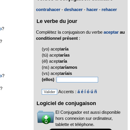
contrahacer
-
deshacer
-
hacer
-
rehacer
Le verbe du jour
o
?
Complétez la conjugaison du verbe
aceptar
au
conditionnel présent
:
?
(yo) acept
aría
(tú) acept
arías
(él) acept
aría
(ns) acept
aríamos
(vs) acept
aríais
o
?
(ellos)
o
?
Accents :
á
é
í
ó
ú
ñ
Logiciel de conjugaison
El Conjugador est aussi disponible
hors connexion sur ordinateur,
tablette et téléphone.