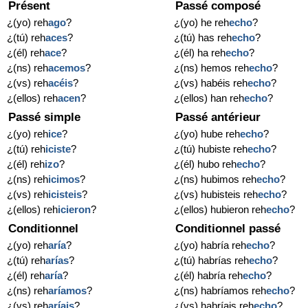
Présent
Passé composé
¿(yo) reh
ago
?
¿(yo) he reh
echo
?
¿(tú) reh
aces
?
¿(tú) has reh
echo
?
¿(él) reh
ace
?
¿(él) ha reh
echo
?
¿(ns) reh
acemos
?
¿(ns) hemos reh
echo
?
¿(vs) reh
acéis
?
¿(vs) habéis reh
echo
?
¿(ellos) reh
acen
?
¿(ellos) han reh
echo
?
Passé simple
Passé antérieur
¿(yo) reh
ice
?
¿(yo) hube reh
echo
?
¿(tú) reh
iciste
?
¿(tú) hubiste reh
echo
?
¿(él) reh
izo
?
¿(él) hubo reh
echo
?
¿(ns) reh
icimos
?
¿(ns) hubimos reh
echo
?
¿(vs) reh
icisteis
?
¿(vs) hubisteis reh
echo
?
¿(ellos) reh
icieron
?
¿(ellos) hubieron reh
echo
?
Conditionnel
Conditionnel passé
¿(yo) reh
aría
?
¿(yo) habría reh
echo
?
¿(tú) reh
arías
?
¿(tú) habrías reh
echo
?
¿(él) reh
aría
?
¿(él) habría reh
echo
?
¿(ns) reh
aríamos
?
¿(ns) habríamos reh
echo
?
¿(vs) reh
aríais
?
¿(vs) habríais reh
echo
?