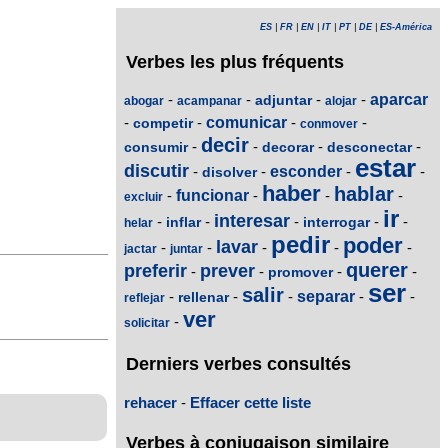
ES
|
FR
|
EN
|
IT
|
PT
|
DE
|
ES-América
Verbes les plus fréquents
-
-
-
-
aparcar
adjuntar
abogar
acampanar
alojar
-
-
comunicar
-
-
competir
conmover
decir
-
-
-
-
consumir
decorar
desconectar
estar
discutir
-
-
esconder
-
-
disolver
haber
hablar
-
funcionar
-
-
-
excluir
ir
interesar
-
-
-
-
-
inflar
interrogar
helar
pedir
poder
lavar
-
-
-
-
-
jactar
juntar
querer
preferir
prever
-
-
-
-
promover
ser
salir
-
-
-
separar
-
-
rellenar
reflejar
ver
-
solicitar
Derniers verbes consultés
rehacer
-
Effacer cette liste
Verbes à conjugaison similaire