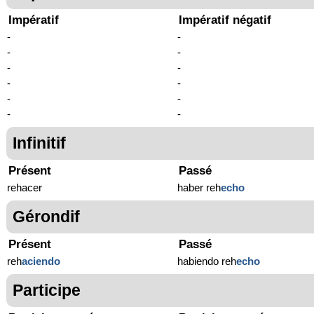
Impératif
Impératif négatif
-
-
-
-
-
-
-
-
-
-
-
-
Infinitif
Présent
Passé
rehacer
haber reh
echo
Gérondif
Présent
Passé
reh
aciendo
habiendo reh
echo
Participe