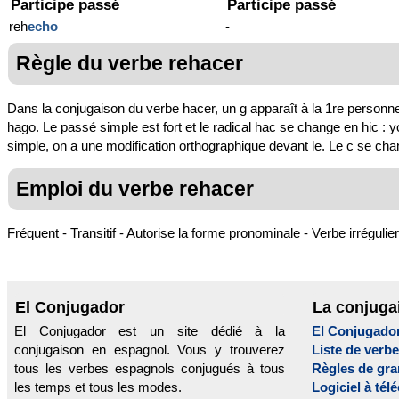
Participe passé
Participe passé
reh
echo
-
Règle du verbe rehacer
Dans la conjugaison du verbe hacer, un g apparaît à la 1re personne du
hago. Le passé simple est fort et le radical hac se change en hic : yo 
simple, on a une modification orthographique devant le. Le c se change
Emploi du verbe rehacer
Fréquent - Transitif - Autorise la forme pronominale - Verbe irrégulier
El Conjugador
La conjuga
El Conjugador est un site dédié à la
El Conjugado
conjugaison en espagnol. Vous y trouverez
Liste de verb
tous les verbes espagnols conjugués à tous
Règles de gr
les temps et tous les modes.
Logiciel à tél