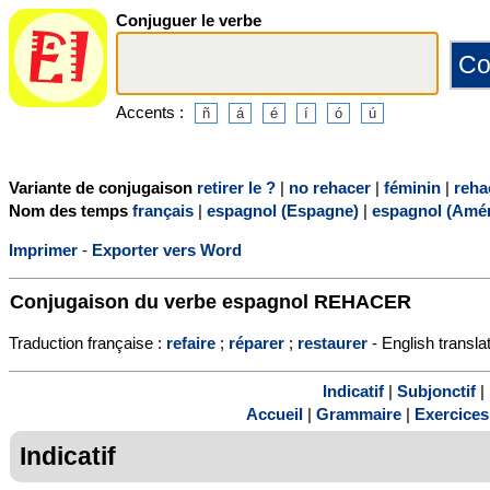
Conjuguer le verbe
Accents :
Variante de conjugaison
retirer le ?
|
no rehacer
|
féminin
|
reha
Nom des temps
français
|
espagnol (Espagne)
|
espagnol (Amér
Imprimer
-
Exporter vers Word
Conjugaison du verbe espagnol
REHACER
Traduction française :
refaire
;
réparer
;
restaurer
- English transla
Indicatif
|
Subjonctif
|
Accueil
|
Grammaire
|
Exercices
Indicatif