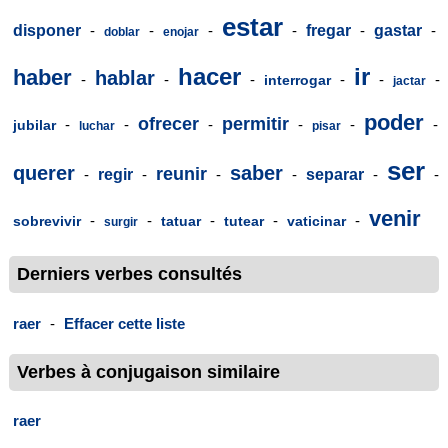
estar
disponer
-
-
-
-
fregar
-
gastar
-
doblar
enojar
hacer
ir
haber
hablar
-
-
-
-
-
-
interrogar
jactar
poder
ofrecer
permitir
-
-
-
-
-
-
jubilar
luchar
pisar
ser
querer
saber
reunir
-
regir
-
-
-
separar
-
-
venir
-
-
-
-
-
sobrevivir
tatuar
tutear
vaticinar
surgir
Derniers verbes consultés
raer
-
Effacer cette liste
Verbes à conjugaison similaire
raer