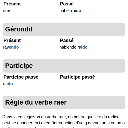
Présent
Passé
raer
haber ra
ído
Gérondif
Présent
Passé
ra
yendo
habiendo ra
ído
Participe
Participe passé
Participe passé
ra
ído
-
Règle du verbe raer
Dans la conjugaison du verbe raer, on notera que le e du radical
peut se changer en i avec l'introduction d'un g devant un a ou un o.