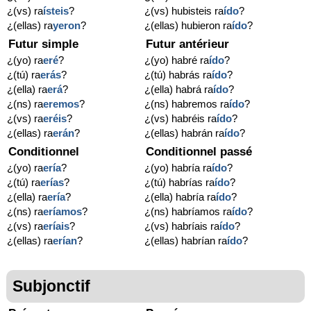
¿(vs) ra
ísteis
?
¿(vs) hubisteis ra
ído
?
¿(ellas) ra
yeron
?
¿(ellas) hubieron ra
ído
?
Futur simple
Futur antérieur
¿(yo) ra
eré
?
¿(yo) habré ra
ído
?
¿(tú) ra
erás
?
¿(tú) habrás ra
ído
?
¿(ella) ra
erá
?
¿(ella) habrá ra
ído
?
¿(ns) ra
eremos
?
¿(ns) habremos ra
ído
?
¿(vs) ra
eréis
?
¿(vs) habréis ra
ído
?
¿(ellas) ra
erán
?
¿(ellas) habrán ra
ído
?
Conditionnel
Conditionnel passé
¿(yo) ra
ería
?
¿(yo) habría ra
ído
?
¿(tú) ra
erías
?
¿(tú) habrías ra
ído
?
¿(ella) ra
ería
?
¿(ella) habría ra
ído
?
¿(ns) ra
eríamos
?
¿(ns) habríamos ra
ído
?
¿(vs) ra
eríais
?
¿(vs) habríais ra
ído
?
¿(ellas) ra
erían
?
¿(ellas) habrían ra
ído
?
Subjonctif