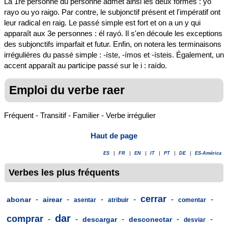
La 1re personne du personne admet ainsi les deux formes : yo
rayo ou yo raigo. Par contre, le subjonctif présent et l'impératif ont
leur radical en raig. Le passé simple est fort et on a un y qui
apparaît aux 3e personnes : él rayó. Il s'en découle les exceptions
des subjonctifs imparfait et futur. Enfin, on notera les terminaisons
irrégulières du passé simple : -íste, -ímos et -ísteis. Également, un
accent apparaît au participe passé sur le i : raído.
Emploi du verbe raer
Fréquent - Transitif - Familier - Verbe irrégulier
Haut de page
ES
|
FR
|
EN
|
IT
|
PT
|
DE
|
ES-América
Verbes les plus fréquents
cerrar
-
-
-
-
-
-
abonar
airear
asentar
atribuir
comentar
dar
comprar
-
-
-
-
-
descargar
desconectar
desviar