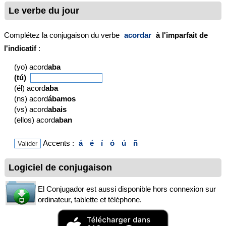
Le verbe du jour
Complétez la conjugaison du verbe
acordar
à l'imparfait de
l'indicatif
:
(yo) acord
aba
(tú)
(él) acord
aba
(ns) acord
ábamos
(vs) acord
abais
(ellos) acord
aban
Accents :
á
é
í
ó
ú
ñ
Logiciel de conjugaison
El Conjugador est aussi disponible hors connexion sur
ordinateur, tablette et téléphone.