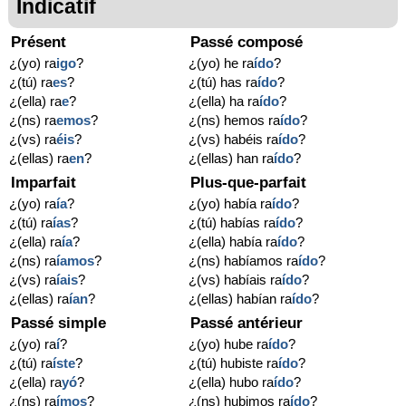
Indicatif
Présent
Passé composé
¿(yo) ra
igo
?
¿(yo) he ra
ído
?
¿(tú) ra
es
?
¿(tú) has ra
ído
?
¿(ella) ra
e
?
¿(ella) ha ra
ído
?
¿(ns) ra
emos
?
¿(ns) hemos ra
ído
?
¿(vs) ra
éis
?
¿(vs) habéis ra
ído
?
¿(ellas) ra
en
?
¿(ellas) han ra
ído
?
Imparfait
Plus-que-parfait
¿(yo) ra
ía
?
¿(yo) había ra
ído
?
¿(tú) ra
ías
?
¿(tú) habías ra
ído
?
¿(ella) ra
ía
?
¿(ella) había ra
ído
?
¿(ns) ra
íamos
?
¿(ns) habíamos ra
ído
?
¿(vs) ra
íais
?
¿(vs) habíais ra
ído
?
¿(ellas) ra
ían
?
¿(ellas) habían ra
ído
?
Passé simple
Passé antérieur
¿(yo) ra
í
?
¿(yo) hube ra
ído
?
¿(tú) ra
íste
?
¿(tú) hubiste ra
ído
?
¿(ella) ra
yó
?
¿(ella) hubo ra
ído
?
¿(ns) ra
ímos
?
¿(ns) hubimos ra
ído
?