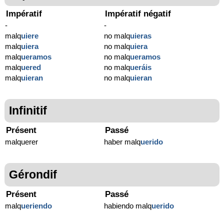
Impératif
Impératif négatif
-
-
malq
uiere
no malq
uieras
malq
uiera
no malq
uiera
malq
ueramos
no malq
ueramos
malq
uered
no malq
ueráis
malq
uieran
no malq
uieran
Infinitif
Présent
Passé
malquerer
haber malq
uerido
Gérondif
Présent
Passé
malq
ueriendo
habiendo malq
uerido