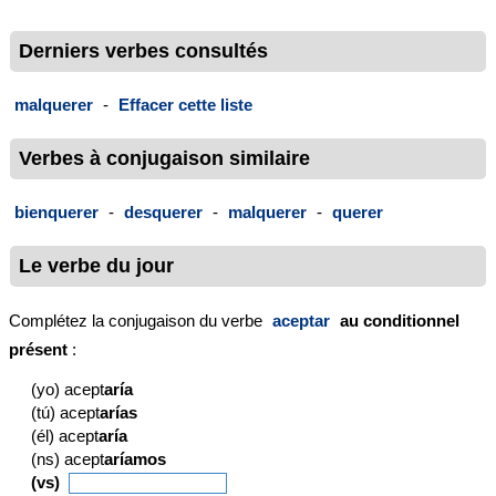
Derniers verbes consultés
malquerer
-
Effacer cette liste
Verbes à conjugaison similaire
bienquerer
-
desquerer
-
malquerer
-
querer
Le verbe du jour
Complétez la conjugaison du verbe
aceptar
au conditionnel
présent
:
(yo) acept
aría
(tú) acept
arías
(él) acept
aría
(ns) acept
aríamos
(vs)