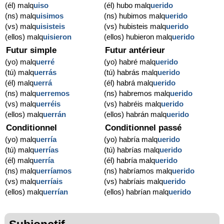
(él) malq
uiso
(él) hubo malq
uerido
(ns) malq
uisimos
(ns) hubimos malq
uerido
(vs) malq
uisisteis
(vs) hubisteis malq
uerido
(ellos) malq
uisieron
(ellos) hubieron malq
uerido
Futur simple
Futur antérieur
(yo) malq
uerré
(yo) habré malq
uerido
(tú) malq
uerrás
(tú) habrás malq
uerido
(él) malq
uerrá
(él) habrá malq
uerido
(ns) malq
uerremos
(ns) habremos malq
uerido
(vs) malq
uerréis
(vs) habréis malq
uerido
(ellos) malq
uerrán
(ellos) habrán malq
uerido
Conditionnel
Conditionnel passé
(yo) malq
uerría
(yo) habría malq
uerido
(tú) malq
uerrías
(tú) habrías malq
uerido
(él) malq
uerría
(él) habría malq
uerido
(ns) malq
uerríamos
(ns) habríamos malq
uerido
(vs) malq
uerríais
(vs) habríais malq
uerido
(ellos) malq
uerrían
(ellos) habrían malq
uerido