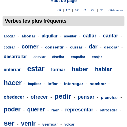
Haut de page
ES
|
FR
|
EN
|
IT
|
PT
|
DE
|
ES-América
Verbes les plus fréquents
callar
cantar
-
-
alquilar
-
-
-
-
abonar
abogar
asentar
comer
dar
-
-
-
-
-
-
consentir
cursar
decorar
codear
desarrollar
-
-
-
-
-
desviar
diseñar
empañar
enojar
estar
haber
hablar
enterrar
-
-
formar
-
-
-
hacer
-
-
-
-
-
inflar
interrogar
nombrar
implicar
pedir
ofrecer
pensar
obedecer
-
-
-
-
-
planchar
poder
querer
representar
-
-
-
-
-
raer
retroceder
ser
venir
-
-
-
verificar
volcar