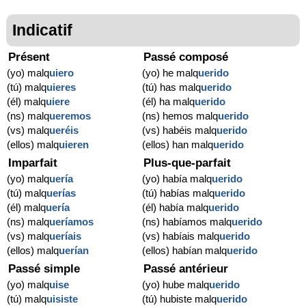
Indicatif
Présent
Passé composé
(yo) malq
uiero
(yo) he malq
uerido
(tú) malq
uieres
(tú) has malq
uerido
(él) malq
uiere
(él) ha malq
uerido
(ns) malq
ueremos
(ns) hemos malq
uerido
(vs) malq
ueréis
(vs) habéis malq
uerido
(ellos) malq
uieren
(ellos) han malq
uerido
Imparfait
Plus-que-parfait
(yo) malq
uería
(yo) había malq
uerido
(tú) malq
uerías
(tú) habías malq
uerido
(él) malq
uería
(él) había malq
uerido
(ns) malq
ueríamos
(ns) habíamos malq
uerido
(vs) malq
ueríais
(vs) habíais malq
uerido
(ellos) malq
uerían
(ellos) habían malq
uerido
Passé simple
Passé antérieur
(yo) malq
uise
(yo) hube malq
uerido
(tú) malq
uisiste
(tú) hubiste malq
uerido