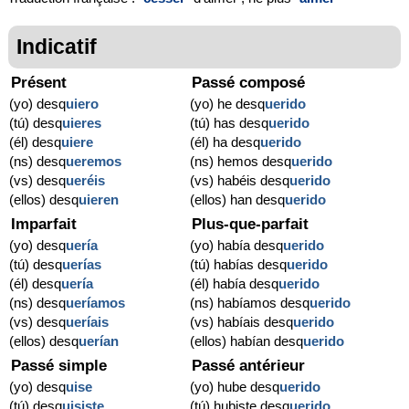
Indicatif
Présent
Passé composé
(yo) desq
uiero
(yo) he desq
uerido
(tú) desq
uieres
(tú) has desq
uerido
(él) desq
uiere
(él) ha desq
uerido
(ns) desq
ueremos
(ns) hemos desq
uerido
(vs) desq
ueréis
(vs) habéis desq
uerido
(ellos) desq
uieren
(ellos) han desq
uerido
Imparfait
Plus-que-parfait
(yo) desq
uería
(yo) había desq
uerido
(tú) desq
uerías
(tú) habías desq
uerido
(él) desq
uería
(él) había desq
uerido
(ns) desq
ueríamos
(ns) habíamos desq
uerido
(vs) desq
ueríais
(vs) habíais desq
uerido
(ellos) desq
uerían
(ellos) habían desq
uerido
Passé simple
Passé antérieur
(yo) desq
uise
(yo) hube desq
uerido
(tú) desq
uisiste
(tú) hubiste desq
uerido