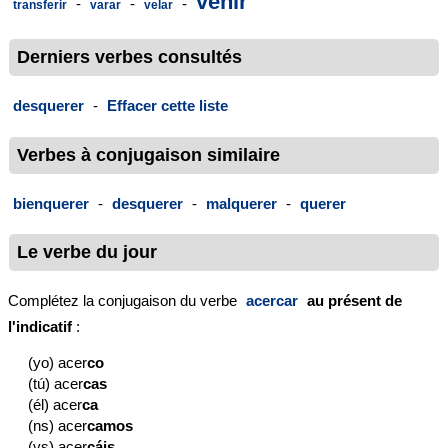
venir
-
-
-
transferir
varar
velar
Derniers verbes consultés
desquerer
-
Effacer cette liste
Verbes à conjugaison similaire
bienquerer
-
desquerer
-
malquerer
-
querer
Le verbe du jour
Complétez la conjugaison du verbe
acercar
au présent de
l'indicatif
:
(yo) acer
co
(tú) acer
cas
(él) acer
ca
(ns) acer
camos
(vs) acer
cáis