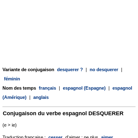
Variante de conjugaison
desquerer ?
|
no desquerer
|
féminin
Nom des temps
français
|
espagnol (Espagne)
|
espagnol
(Amérique)
|
anglais
Conjugaison du verbe espagnol
DESQUERER
(e > ie)
Traduction française :
cesser
d'aimer ; ne plus
aimer