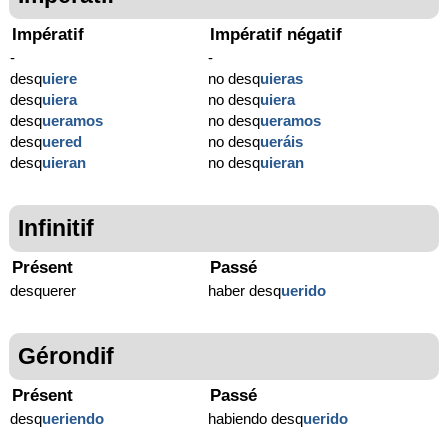
Impératif
Impératif négatif
-
-
desq
uiere
no desq
uieras
desq
uiera
no desq
uiera
desq
ueramos
no desq
ueramos
desq
uered
no desq
ueráis
desq
uieran
no desq
uieran
Infinitif
Présent
Passé
desquerer
haber desq
uerido
Gérondif
Présent
Passé
desq
ueriendo
habiendo desq
uerido