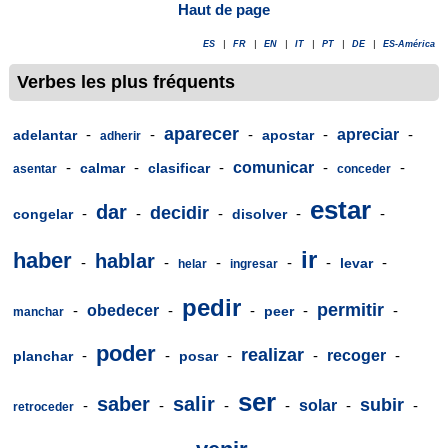
Haut de page
ES
|
FR
|
EN
|
IT
|
PT
|
DE
|
ES-América
Verbes les plus fréquents
aparecer
-
-
-
-
apreciar
-
adelantar
apostar
adherir
-
-
-
comunicar
-
-
calmar
clasificar
asentar
conceder
estar
dar
decidir
-
-
-
-
-
congelar
disolver
ir
haber
hablar
-
-
-
-
-
-
levar
helar
ingresar
pedir
permitir
-
obedecer
-
-
-
-
peer
manchar
poder
realizar
-
-
-
-
recoger
-
planchar
posar
ser
saber
salir
subir
-
-
-
-
solar
-
-
retroceder