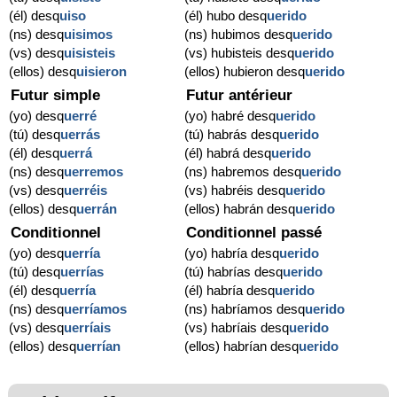
(él) desq
uiso
(él) hubo desq
uerido
(ns) desq
uisimos
(ns) hubimos desq
uerido
(vs) desq
uisisteis
(vs) hubisteis desq
uerido
(ellos) desq
uisieron
(ellos) hubieron desq
uerido
Futur simple
Futur antérieur
(yo) desq
uerré
(yo) habré desq
uerido
(tú) desq
uerrás
(tú) habrás desq
uerido
(él) desq
uerrá
(él) habrá desq
uerido
(ns) desq
uerremos
(ns) habremos desq
uerido
(vs) desq
uerréis
(vs) habréis desq
uerido
(ellos) desq
uerrán
(ellos) habrán desq
uerido
Conditionnel
Conditionnel passé
(yo) desq
uerría
(yo) habría desq
uerido
(tú) desq
uerrías
(tú) habrías desq
uerido
(él) desq
uerría
(él) habría desq
uerido
(ns) desq
uerríamos
(ns) habríamos desq
uerido
(vs) desq
uerríais
(vs) habríais desq
uerido
(ellos) desq
uerrían
(ellos) habrían desq
uerido