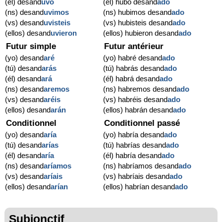
(él) desand
uvo
(él) hubo desand
ado
(ns) desand
uvimos
(ns) hubimos desand
ado
(vs) desand
uvisteis
(vs) hubisteis desand
ado
(ellos) desand
uvieron
(ellos) hubieron desand
ado
Futur simple
Futur antérieur
(yo) desand
aré
(yo) habré desand
ado
(tú) desand
arás
(tú) habrás desand
ado
(él) desand
ará
(él) habrá desand
ado
(ns) desand
aremos
(ns) habremos desand
ado
(vs) desand
aréis
(vs) habréis desand
ado
(ellos) desand
arán
(ellos) habrán desand
ado
Conditionnel
Conditionnel passé
(yo) desand
aría
(yo) habría desand
ado
(tú) desand
arías
(tú) habrías desand
ado
(él) desand
aría
(él) habría desand
ado
(ns) desand
aríamos
(ns) habríamos desand
ado
(vs) desand
aríais
(vs) habríais desand
ado
(ellos) desand
arían
(ellos) habrían desand
ado
Subjonctif