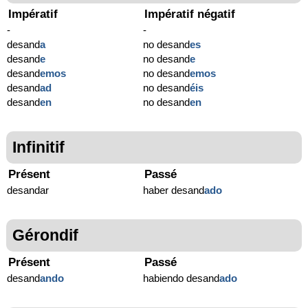
Impératif
Impératif négatif
-
-
desand
a
no desand
es
desand
e
no desand
e
desand
emos
no desand
emos
desand
ad
no desand
éis
desand
en
no desand
en
Infinitif
Présent
Passé
desandar
haber desand
ado
Gérondif
Présent
Passé
desand
ando
habiendo desand
ado