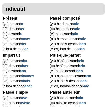
Indicatif
Présent
Passé composé
(yo) desand
o
(yo) he desand
ado
(tú) desand
as
(tú) has desand
ado
(él) desand
a
(él) ha desand
ado
(ns) desand
amos
(ns) hemos desand
ado
(vs) desand
áis
(vs) habéis desand
ado
(ellos) desand
an
(ellos) han desand
ado
Imparfait
Plus-que-parfait
(yo) desand
aba
(yo) había desand
ado
(tú) desand
abas
(tú) habías desand
ado
(él) desand
aba
(él) había desand
ado
(ns) desand
ábamos
(ns) habíamos desand
ado
(vs) desand
abais
(vs) habíais desand
ado
(ellos) desand
aban
(ellos) habían desand
ado
Passé simple
Passé antérieur
(yo) desand
uve
(yo) hube desand
ado
(tú) desand
uviste
(tú) hubiste desand
ado