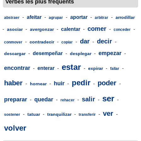
Verbes les plus fréquents
-
afeitar
-
-
aportar
-
-
arrodillar
abstraer
agrupar
arbitrar
comer
-
-
-
calentar
-
-
-
asociar
avergonzar
conceder
dar
decir
-
-
-
-
-
contradecir
conmover
copiar
empezar
-
desempeñar
-
-
-
descargar
desplegar
estar
encontrar
-
enterar
-
-
-
-
expirar
fallar
pedir
haber
poder
huir
-
-
-
-
-
hornear
ser
salir
preparar
quedar
-
-
-
-
-
rehacer
ver
-
-
-
-
-
tatuar
tranquilizar
sostener
transferir
volver