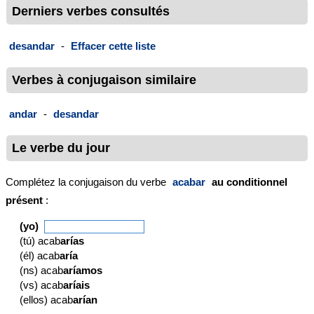
Derniers verbes consultés
desandar
-
Effacer cette liste
Verbes à conjugaison similaire
andar
-
desandar
Le verbe du jour
Complétez la conjugaison du verbe
acabar
au conditionnel
présent
:
(yo)
(tú) acab
arías
(él) acab
aría
(ns) acab
aríamos
(vs) acab
aríais
(ellos) acab
arían