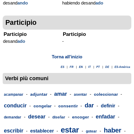
desand
ando
habiendo desand
ado
Participio
Participio
Participio
desand
ado
-
Torna all'inizio
ES
|
FR
|
EN
|
IT
|
PT
|
DE
|
ES-América
Verbi più comuni
amar
-
-
-
-
-
adjuntar
coleccionar
acampanar
asentar
dar
conducir
-
-
-
-
definir
-
congelar
consentir
desear
enfadar
-
-
-
-
-
encoger
demandar
diseñar
estar
haber
escribir
-
establecer
-
-
-
-
gotear