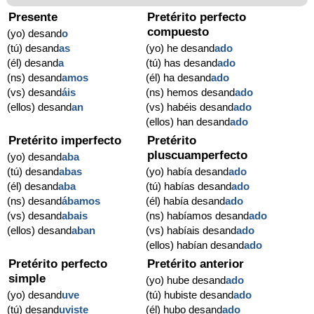
Presente
Pretérito perfecto
compuesto
(yo) desand
o
(tú) desand
as
(yo) he desand
ado
(él) desand
a
(tú) has desand
ado
(ns) desand
amos
(él) ha desand
ado
(vs) desand
áis
(ns) hemos desand
ado
(ellos) desand
an
(vs) habéis desand
ado
(ellos) han desand
ado
Pretérito imperfecto
Pretérito
pluscuamperfecto
(yo) desand
aba
(tú) desand
abas
(yo) había desand
ado
(él) desand
aba
(tú) habías desand
ado
(ns) desand
ábamos
(él) había desand
ado
(vs) desand
abais
(ns) habíamos desand
ado
(ellos) desand
aban
(vs) habíais desand
ado
(ellos) habían desand
ado
Pretérito perfecto
Pretérito anterior
simple
(yo) hube desand
ado
(yo) desand
uve
(tú) hubiste desand
ado
(tú) desand
uviste
(él) hubo desand
ado