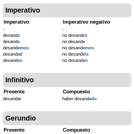
Imperativo
Imperativo
Imperativo negativo
-
-
desand
a
no desand
es
desand
e
no desand
e
desand
emos
no desand
emos
desand
ad
no desand
éis
desand
en
no desand
en
Infinitivo
Presente
Compuesto
desandar
haber desand
ado
Gerundio
Presente
Compuesto