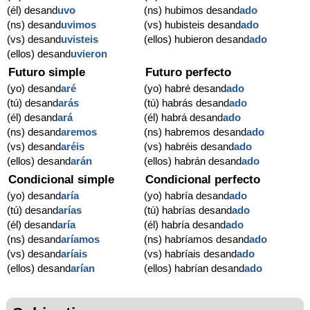
(él) desand
uvo
(ns) hubimos desand
ado
(ns) desand
uvimos
(vs) hubisteis desand
ado
(vs) desand
uvisteis
(ellos) hubieron desand
ado
(ellos) desand
uvieron
Futuro simple
Futuro perfecto
(yo) desand
aré
(yo) habré desand
ado
(tú) desand
arás
(tú) habrás desand
ado
(él) desand
ará
(él) habrá desand
ado
(ns) desand
aremos
(ns) habremos desand
ado
(vs) desand
aréis
(vs) habréis desand
ado
(ellos) desand
arán
(ellos) habrán desand
ado
Condicional simple
Condicional perfecto
(yo) desand
aría
(yo) habría desand
ado
(tú) desand
arías
(tú) habrías desand
ado
(él) desand
aría
(él) habría desand
ado
(ns) desand
aríamos
(ns) habríamos desand
ado
(vs) desand
aríais
(vs) habríais desand
ado
(ellos) desand
arían
(ellos) habrían desand
ado