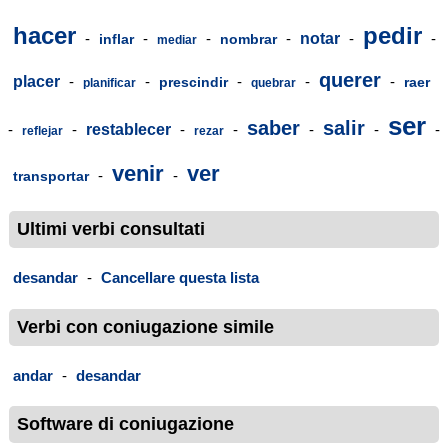
hacer
pedir
-
-
-
-
notar
-
-
inflar
nombrar
mediar
querer
placer
-
-
-
-
-
prescindir
raer
planificar
quebrar
ser
saber
salir
-
-
restablecer
-
-
-
-
-
reflejar
rezar
venir
ver
-
-
transportar
Ultimi verbi consultati
desandar
-
Cancellare questa lista
Verbi con coniugazione simile
andar
-
desandar
Software di coniugazione