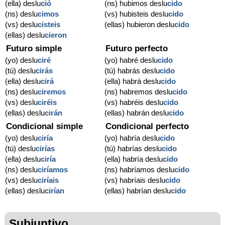
(ella) deslu
ció
(ns) hubimos deslu
cido
(ns) deslu
cimos
(vs) hubisteis deslu
cido
(vs) deslu
cisteis
(ellas) hubieron deslu
cido
(ellas) deslu
cieron
Futuro simple
Futuro perfecto
(yo) deslu
ciré
(yo) habré deslu
cido
(tú) deslu
cirás
(tú) habrás deslu
cido
(ella) deslu
cirá
(ella) habrá deslu
cido
(ns) deslu
ciremos
(ns) habremos deslu
cido
(vs) deslu
ciréis
(vs) habréis deslu
cido
(ellas) deslu
cirán
(ellas) habrán deslu
cido
Condicional simple
Condicional perfecto
(yo) deslu
ciría
(yo) habría deslu
cido
(tú) deslu
cirías
(tú) habrías deslu
cido
(ella) deslu
ciría
(ella) habría deslu
cido
(ns) deslu
ciríamos
(ns) habríamos deslu
cido
(vs) deslu
ciríais
(vs) habríais deslu
cido
(ellas) deslu
cirían
(ellas) habrían deslu
cido
Subjuntivo