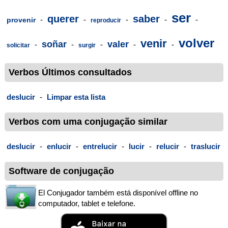
ser
querer
saber
-
-
-
-
-
provenir
reproducir
volver
venir
soñar
valer
-
-
-
-
-
solicitar
surgir
Verbos Últimos consultados
deslucir
-
Limpar esta lista
Verbos com uma conjugação similar
deslucir
-
enlucir
-
entrelucir
-
lucir
-
relucir
-
traslucir
Software de conjugação
El Conjugador também está disponível offline no
computador, tablet e telefone.