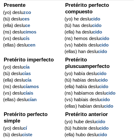
Presente
Pretérito perfecto
compuesto
(yo) deslu
zco
(tú) deslu
ces
(yo) he deslu
cido
(ella) deslu
ce
(tú) has deslu
cido
(ns) deslu
cimos
(ella) ha deslu
cido
(vs) deslu
cís
(ns) hemos deslu
cido
(ellas) deslu
cen
(vs) habéis deslu
cido
(ellas) han deslu
cido
Pretérito imperfecto
Pretérito
pluscuamperfecto
(yo) deslu
cía
(tú) deslu
cías
(yo) había deslu
cido
(ella) deslu
cía
(tú) habías deslu
cido
(ns) deslu
cíamos
(ella) había deslu
cido
(vs) deslu
cíais
(ns) habíamos deslu
cido
(ellas) deslu
cían
(vs) habíais deslu
cido
(ellas) habían deslu
cido
Pretérito perfecto
Pretérito anterior
simple
(yo) hube deslu
cido
(yo) deslu
cí
(tú) hubiste deslu
cido
(tú) deslu
ciste
(ella) hubo deslu
cido