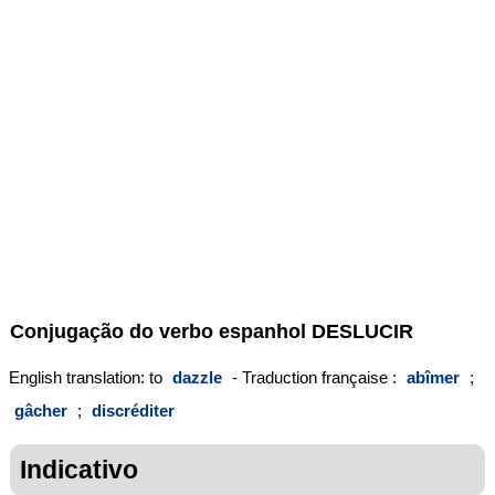
Conjugação do verbo espanhol
DESLUCIR
English translation: to
dazzle
- Traduction française :
abîmer
;
gâcher
;
discréditer
Indicativo