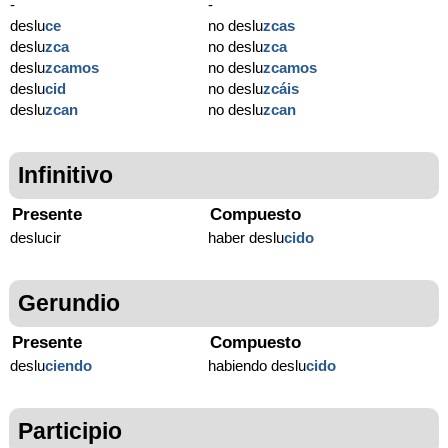
-
-
deslu
ce
no deslu
zcas
deslu
zca
no deslu
zca
deslu
zcamos
no deslu
zcamos
deslu
cid
no deslu
zcáis
deslu
zcan
no deslu
zcan
Infinitivo
Presente
Compuesto
deslucir
haber deslu
cido
Gerundio
Presente
Compuesto
deslu
ciendo
habiendo deslu
cido
Participio