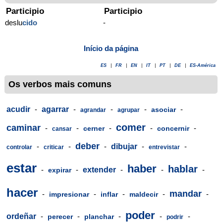
Participio
Participio
deslu
cido
-
Início da página
ES
|
FR
|
EN
|
IT
|
PT
|
DE
|
ES-América
Os verbos mais comuns
acudir
-
agarrar
-
-
-
-
asociar
agrandar
agrupar
comer
caminar
-
-
-
-
-
cerner
concernir
cansar
deber
-
-
-
dibujar
-
-
controlar
criticar
entrevistar
estar
haber
hablar
-
-
extender
-
-
-
expirar
hacer
mandar
-
-
-
-
-
impresionar
inflar
maldecir
poder
ordeñar
-
-
-
-
-
perecer
planchar
podrir