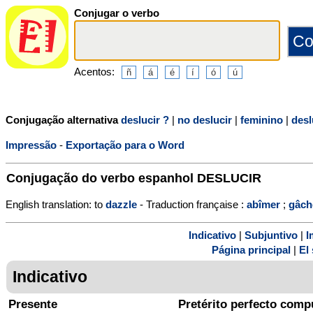
Conjugar o verbo
Acentos:
Conjugação alternativa
deslucir ?
|
no deslucir
|
feminino
|
desl
Impressão
-
Exportação para o Word
Conjugação do verbo espanhol
DESLUCIR
English translation: to
dazzle
- Traduction française :
abîmer
;
gâch
Indicativo
|
Subjuntivo
|
I
Página principal
|
El 
Indicativo
Presente
Pretérito perfecto comp