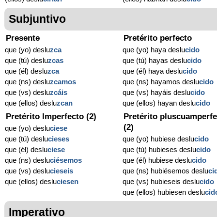
Subjuntivo
Presente
Pretérito perfecto
que (yo) deslu
zca
que (yo) haya deslu
cido
que (tú) deslu
zcas
que (tú) hayas deslu
cido
que (él) deslu
zca
que (él) haya deslu
cido
que (ns) deslu
zcamos
que (ns) hayamos deslu
cido
que (vs) deslu
zcáis
que (vs) hayáis deslu
cido
que (ellos) deslu
zcan
que (ellos) hayan deslu
cido
Pretérito Imperfecto (2)
Pretérito pluscuamperfe
(2)
que (yo) deslu
ciese
que (tú) deslu
cieses
que (yo) hubiese deslu
cido
que (él) deslu
ciese
que (tú) hubieses deslu
cido
que (ns) deslu
ciésemos
que (él) hubiese deslu
cido
que (vs) deslu
cieseis
que (ns) hubiésemos deslu
ci
que (ellos) deslu
ciesen
que (vs) hubieseis deslu
cido
que (ellos) hubiesen deslu
cid
Imperativo