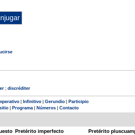
ucirse
er
;
discréditer
mperativo
|
Infinitivo
|
Gerundio
|
Participio
sitio
|
Programa
|
Números
|
Contacto
uesto
Pretérito imperfecto
Pretérito pluscuam