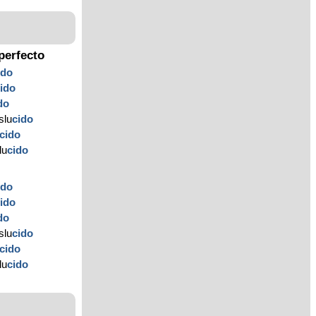
perfecto
ido
ido
do
slu
cido
cido
lu
cido
ido
ido
do
slu
cido
cido
lu
cido