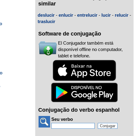
similar
deslucir
-
enlucir
-
entrelucir
-
lucir
-
relucir
-
traslucir
o
Software de conjugação
o
El Conjugador também está
disponível offline no computador,
tablet e telefone.
do
o
Conjugação do verbo espanhol
Seu verbo