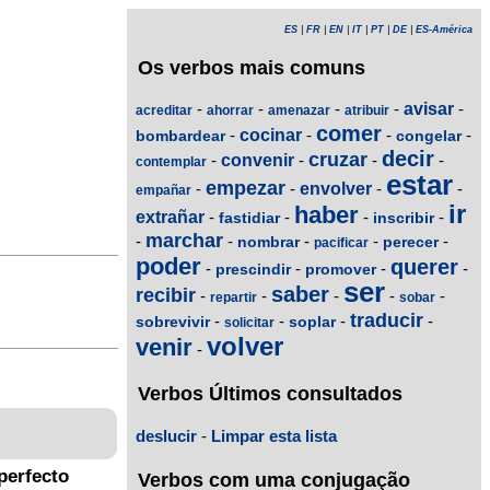
ES
|
FR
|
EN
|
IT
|
PT
|
DE
|
ES-América
Os verbos mais comuns
-
-
-
-
avisar
-
acreditar
ahorrar
amenazar
atribuir
comer
-
cocinar
-
-
-
bombardear
congelar
decir
cruzar
-
convenir
-
-
-
contemplar
estar
empezar
-
-
envolver
-
-
empañar
ir
haber
extrañar
-
-
-
-
fastidiar
inscribir
marchar
-
-
-
-
-
nombrar
perecer
pacificar
poder
querer
-
-
-
-
prescindir
promover
ser
saber
recibir
-
-
-
-
-
repartir
sobar
traducir
-
-
-
-
sobrevivir
soplar
solicitar
volver
venir
-
Verbos Últimos consultados
deslucir
-
Limpar esta lista
perfecto
Verbos com uma conjugação