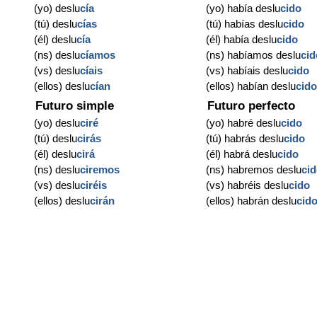
(yo) deslu
cía
(yo) había deslu
cido
(tú) deslu
cías
(tú) habías deslu
cido
(él) deslu
cía
(él) había deslu
cido
(ns) deslu
cíamos
(ns) habíamos deslu
cid
(vs) deslu
cíais
(vs) habíais deslu
cido
(ellos) deslu
cían
(ellos) habían deslu
cid
Futuro simple
Futuro perfecto
(yo) deslu
ciré
(yo) habré deslu
cido
(tú) deslu
cirás
(tú) habrás deslu
cido
(él) deslu
cirá
(él) habrá deslu
cido
(ns) deslu
ciremos
(ns) habremos deslu
ci
(vs) deslu
ciréis
(vs) habréis deslu
cido
(ellos) deslu
cirán
(ellos) habrán deslu
cid