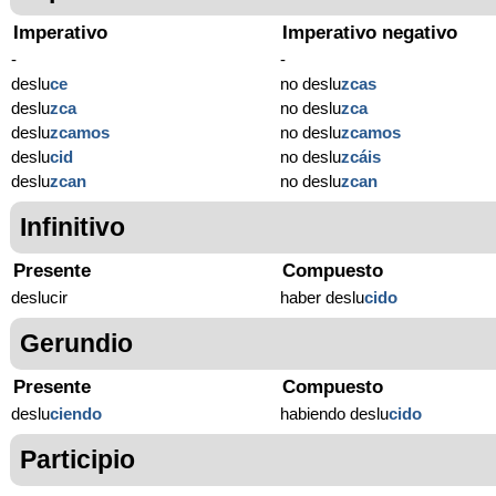
Imperativo
Imperativo negativo
-
-
deslu
ce
no deslu
zcas
deslu
zca
no deslu
zca
deslu
zcamos
no deslu
zcamos
deslu
cid
no deslu
zcáis
deslu
zcan
no deslu
zcan
Infinitivo
Presente
Compuesto
deslucir
haber deslu
cido
Gerundio
Presente
Compuesto
deslu
ciendo
habiendo deslu
cido
Participio