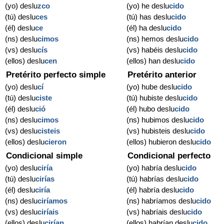
(yo) deslu
zco
(yo) he deslu
cido
(tú) deslu
ces
(tú) has deslu
cido
(él) deslu
ce
(él) ha deslu
cido
(ns) deslu
cimos
(ns) hemos deslu
cido
(vs) deslu
cís
(vs) habéis deslu
cido
(ellos) deslu
cen
(ellos) han deslu
cido
Pretérito perfecto simple
Pretérito anterior
(yo) deslu
cí
(yo) hube deslu
cido
(tú) deslu
ciste
(tú) hubiste deslu
cido
(él) deslu
ció
(él) hubo deslu
cido
(ns) deslu
cimos
(ns) hubimos deslu
cido
(vs) deslu
cisteis
(vs) hubisteis deslu
cido
(ellos) deslu
cieron
(ellos) hubieron deslu
cido
Condicional simple
Condicional perfecto
(yo) deslu
ciría
(yo) habría deslu
cido
(tú) deslu
cirías
(tú) habrías deslu
cido
(él) deslu
ciría
(él) habría deslu
cido
(ns) deslu
ciríamos
(ns) habríamos deslu
cido
(vs) deslu
ciríais
(vs) habríais deslu
cido
(ellos) deslu
cirían
(ellos) habrían deslu
cido