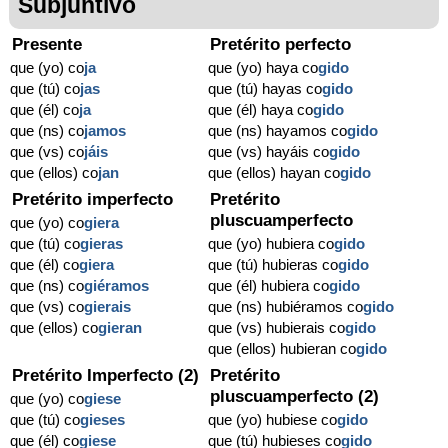
Subjuntivo
Presente
Pretérito perfecto
que (yo) co
ja
que (yo) haya co
gido
que (tú) co
jas
que (tú) hayas co
gido
que (él) co
ja
que (él) haya co
gido
que (ns) co
jamos
que (ns) hayamos co
gido
que (vs) co
jáis
que (vs) hayáis co
gido
que (ellos) co
jan
que (ellos) hayan co
gido
Pretérito imperfecto
Pretérito
pluscuamperfecto
que (yo) co
giera
que (tú) co
gieras
que (yo) hubiera co
gido
que (él) co
giera
que (tú) hubieras co
gido
que (ns) co
giéramos
que (él) hubiera co
gido
que (vs) co
gierais
que (ns) hubiéramos co
gido
que (ellos) co
gieran
que (vs) hubierais co
gido
que (ellos) hubieran co
gido
Pretérito Imperfecto (2)
Pretérito
pluscuamperfecto (2)
que (yo) co
giese
que (tú) co
gieses
que (yo) hubiese co
gido
que (él) co
giese
que (tú) hubieses co
gido