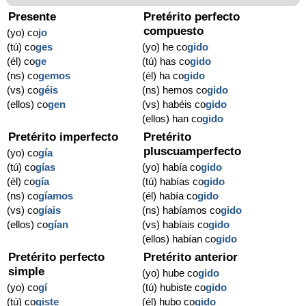
Presente
Pretérito perfecto
compuesto
(yo) co
jo
(tú) co
ges
(yo) he co
gido
(él) co
ge
(tú) has co
gido
(ns) co
gemos
(él) ha co
gido
(vs) co
géis
(ns) hemos co
gido
(ellos) co
gen
(vs) habéis co
gido
(ellos) han co
gido
Pretérito imperfecto
Pretérito
pluscuamperfecto
(yo) co
gía
(tú) co
gías
(yo) había co
gido
(él) co
gía
(tú) habías co
gido
(ns) co
gíamos
(él) había co
gido
(vs) co
gíais
(ns) habíamos co
gido
(ellos) co
gían
(vs) habíais co
gido
(ellos) habían co
gido
Pretérito perfecto
Pretérito anterior
simple
(yo) hube co
gido
(yo) co
gí
(tú) hubiste co
gido
(tú) co
giste
(él) hubo co
gido