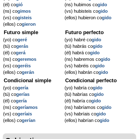
(él) co
gió
(ns) hubimos co
gido
(ns) co
gimos
(vs) hubisteis co
gido
(vs) co
gisteis
(ellos) hubieron co
gido
(ellos) co
gieron
Futuro simple
Futuro perfecto
(yo) co
geré
(yo) habré co
gido
(tú) co
gerás
(tú) habrás co
gido
(él) co
gerá
(él) habrá co
gido
(ns) co
geremos
(ns) habremos co
gido
(vs) co
geréis
(vs) habréis co
gido
(ellos) co
gerán
(ellos) habrán co
gido
Condicional simple
Condicional perfecto
(yo) co
gería
(yo) habría co
gido
(tú) co
gerías
(tú) habrías co
gido
(él) co
gería
(él) habría co
gido
(ns) co
geríamos
(ns) habríamos co
gido
(vs) co
geríais
(vs) habríais co
gido
(ellos) co
gerían
(ellos) habrían co
gido