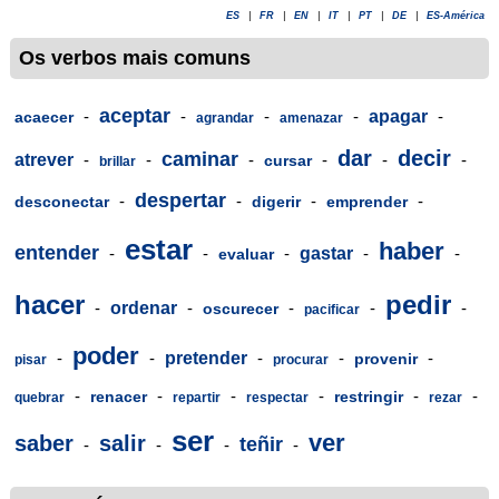
ES
|
FR
|
EN
|
IT
|
PT
|
DE
|
ES-América
Os verbos mais comuns
aceptar
-
-
-
-
apagar
-
acaecer
agrandar
amenazar
dar
decir
caminar
atrever
-
-
-
-
-
-
cursar
brillar
despertar
-
-
-
-
desconectar
digerir
emprender
estar
haber
entender
-
-
-
gastar
-
-
evaluar
hacer
pedir
-
ordenar
-
-
-
-
oscurecer
pacificar
poder
-
-
pretender
-
-
-
provenir
pisar
procurar
-
-
-
-
-
-
renacer
restringir
quebrar
repartir
respectar
rezar
ser
ver
saber
salir
teñir
-
-
-
-