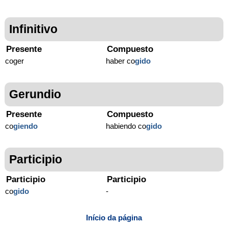
Infinitivo
Presente
Compuesto
coger
haber co
gido
Gerundio
Presente
Compuesto
co
giendo
habiendo co
gido
Participio
Participio
Participio
co
gido
-
Início da página