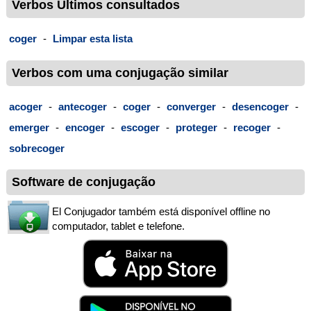
Verbos Últimos consultados
coger
-
Limpar esta lista
Verbos com uma conjugação similar
acoger
-
antecoger
-
coger
-
converger
-
desencoger
-
emerger
-
encoger
-
escoger
-
proteger
-
recoger
-
sobrecoger
Software de conjugação
El Conjugador também está disponível offline no
computador, tablet e telefone.