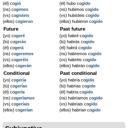
(él) co
gió
(él) hubo co
gido
(ns) co
gimos
(ns) hubimos co
gido
(vs) co
gisteis
(vs) hubisteis co
gido
(ellos) co
gieron
(ellos) hubieron co
gido
Future
Past future
(yo) co
geré
(yo) habré co
gido
(tú) co
gerás
(tú) habrás co
gido
(él) co
gerá
(él) habrá co
gido
(ns) co
geremos
(ns) habremos co
gido
(vs) co
geréis
(vs) habréis co
gido
(ellos) co
gerán
(ellos) habrán co
gido
Conditional
Past conditional
(yo) co
gería
(yo) habría co
gido
(tú) co
gerías
(tú) habrías co
gido
(él) co
gería
(él) habría co
gido
(ns) co
geríamos
(ns) habríamos co
gido
(vs) co
geríais
(vs) habríais co
gido
(ellos) co
gerían
(ellos) habrían co
gido