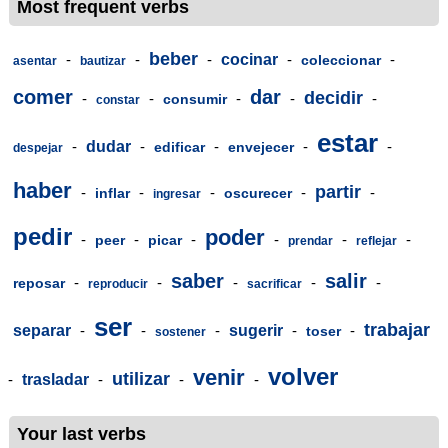
Most frequent verbs
beber
-
-
-
cocinar
-
-
coleccionar
asentar
bautizar
comer
dar
decidir
-
-
-
-
-
consumir
constar
estar
-
dudar
-
-
-
-
edificar
envejecer
despejar
haber
partir
-
-
-
-
-
inflar
oscurecer
ingresar
pedir
poder
-
-
-
-
-
-
peer
picar
prendar
reflejar
saber
salir
-
-
-
-
-
reposar
reproducir
sacrificar
ser
trabajar
separar
-
-
-
sugerir
-
-
toser
sostener
volver
venir
utilizar
-
trasladar
-
-
-
Your last verbs