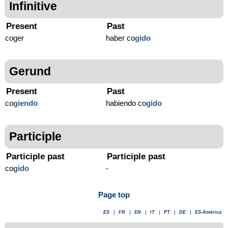
Infinitive
Present
Past
coger
haber co
gido
Gerund
Present
Past
co
giendo
habiendo co
gido
Participle
Participle past
Participle past
co
gido
-
Page top
ES
|
FR
|
EN
|
IT
|
PT
|
DE
|
ES-América