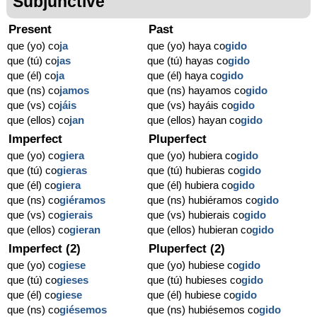
Subjunctive
Present
Past
que (yo) co
ja
que (yo) haya co
gido
que (tú) co
jas
que (tú) hayas co
gido
que (él) co
ja
que (él) haya co
gido
que (ns) co
jamos
que (ns) hayamos co
gido
que (vs) co
jáis
que (vs) hayáis co
gido
que (ellos) co
jan
que (ellos) hayan co
gido
Imperfect
Pluperfect
que (yo) co
giera
que (yo) hubiera co
gido
que (tú) co
gieras
que (tú) hubieras co
gido
que (él) co
giera
que (él) hubiera co
gido
que (ns) co
giéramos
que (ns) hubiéramos co
gido
que (vs) co
gierais
que (vs) hubierais co
gido
que (ellos) co
gieran
que (ellos) hubieran co
gido
Imperfect (2)
Pluperfect (2)
que (yo) co
giese
que (yo) hubiese co
gido
que (tú) co
gieses
que (tú) hubieses co
gido
que (él) co
giese
que (él) hubiese co
gido
que (ns) co
giésemos
que (ns) hubiésemos co
gido