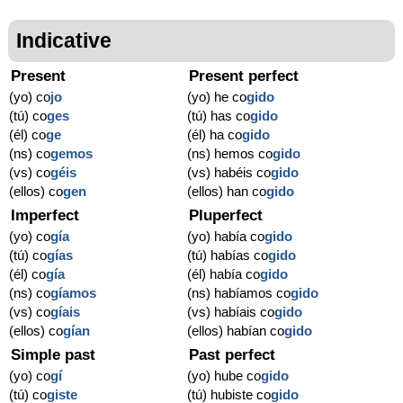
Indicative
Present
Present perfect
(yo) co
jo
(yo) he co
gido
(tú) co
ges
(tú) has co
gido
(él) co
ge
(él) ha co
gido
(ns) co
gemos
(ns) hemos co
gido
(vs) co
géis
(vs) habéis co
gido
(ellos) co
gen
(ellos) han co
gido
Imperfect
Pluperfect
(yo) co
gía
(yo) había co
gido
(tú) co
gías
(tú) habías co
gido
(él) co
gía
(él) había co
gido
(ns) co
gíamos
(ns) habíamos co
gido
(vs) co
gíais
(vs) habíais co
gido
(ellos) co
gían
(ellos) habían co
gido
Simple past
Past perfect
(yo) co
gí
(yo) hube co
gido
(tú) co
giste
(tú) hubiste co
gido