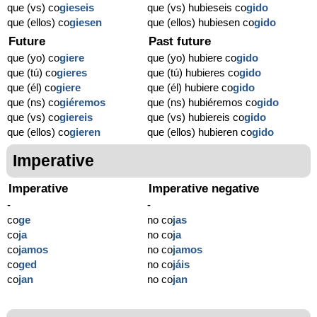
que (vs) co
gieseis
que (vs) hubieseis co
gido
que (ellos) co
giesen
que (ellos) hubiesen co
gido
Future
Past future
que (yo) co
giere
que (yo) hubiere co
gido
que (tú) co
gieres
que (tú) hubieres co
gido
que (él) co
giere
que (él) hubiere co
gido
que (ns) co
giéremos
que (ns) hubiéremos co
gido
que (vs) co
giereis
que (vs) hubiereis co
gido
que (ellos) co
gieren
que (ellos) hubieren co
gido
Imperative
Imperative
Imperative negative
-
-
co
ge
no co
jas
co
ja
no co
ja
co
jamos
no co
jamos
co
ged
no co
jáis
co
jan
no co
jan