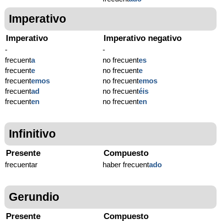
Imperativo
Imperativo
Imperativo negativo
-
-
frecuent
a
no frecuent
es
frecuent
e
no frecuent
e
frecuent
emos
no frecuent
emos
frecuent
ad
no frecuent
éis
frecuent
en
no frecuent
en
Infinitivo
Presente
Compuesto
frecuentar
haber frecuent
ado
Gerundio
Presente
Compuesto