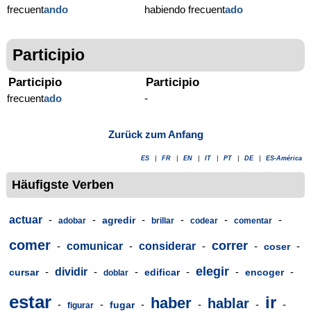
frecuent
ando
habiendo frecuent
ado
Participio
Participio
Participio
frecuent
ado
-
Zurück zum Anfang
ES
|
FR
|
EN
|
IT
|
PT
|
DE
|
ES-América
Häufigste Verben
actuar
-
-
-
-
-
-
agredir
adobar
brillar
codear
comentar
comer
correr
-
comunicar
-
considerar
-
-
-
coser
elegir
-
dividir
-
-
-
-
-
cursar
edificar
encoger
doblar
estar
ir
haber
hablar
-
-
-
-
-
-
fugar
figurar