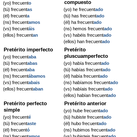
compuesto
(yo) frecuent
o
(tú) frecuent
as
(yo) he frecuent
ado
(él) frecuent
a
(tú) has frecuent
ado
(ns) frecuent
amos
(él) ha frecuent
ado
(vs) frecuent
áis
(ns) hemos frecuent
ado
(ellos) frecuent
an
(vs) habéis frecuent
ado
(ellos) han frecuent
ado
Pretérito imperfecto
Pretérito
pluscuamperfecto
(yo) frecuent
aba
(tú) frecuent
abas
(yo) había frecuent
ado
(él) frecuent
aba
(tú) habías frecuent
ado
(ns) frecuent
ábamos
(él) había frecuent
ado
(vs) frecuent
abais
(ns) habíamos frecuent
ado
(ellos) frecuent
aban
(vs) habíais frecuent
ado
(ellos) habían frecuent
ado
Pretérito perfecto
Pretérito anterior
simple
(yo) hube frecuent
ado
(yo) frecuent
é
(tú) hubiste frecuent
ado
(tú) frecuent
aste
(él) hubo frecuent
ado
(él) frecuent
ó
(ns) hubimos frecuent
ado
(ns) frecuent
amos
(vs) hubisteis frecuent
ado