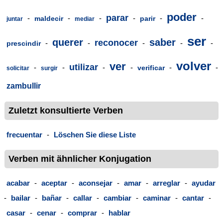
poder
parar
-
-
-
-
-
-
maldecir
parir
juntar
mediar
ser
querer
saber
reconocer
-
-
-
-
-
prescindir
volver
ver
utilizar
-
-
-
-
-
-
verificar
solicitar
surgir
zambullir
Zuletzt konsultierte Verben
frecuentar
-
Löschen Sie diese Liste
Verben mit ähnlicher Konjugation
acabar
-
aceptar
-
aconsejar
-
amar
-
arreglar
-
ayudar
-
bailar
-
bañar
-
callar
-
cambiar
-
caminar
-
cantar
-
casar
-
cenar
-
comprar
-
hablar