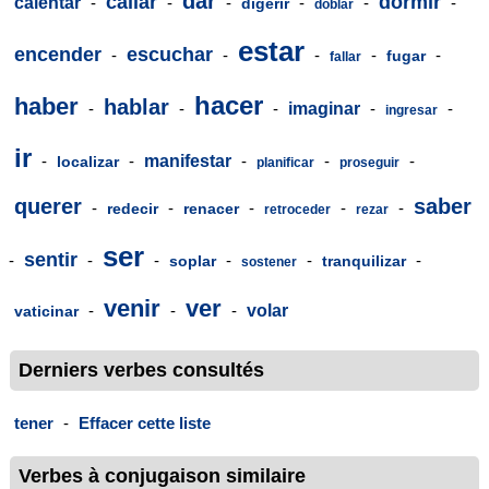
dar
callar
dormir
calentar
-
-
-
-
-
-
digerir
doblar
estar
encender
escuchar
-
-
-
-
-
fugar
fallar
hacer
haber
hablar
-
-
-
imaginar
-
-
ingresar
ir
-
-
manifestar
-
-
-
localizar
planificar
proseguir
querer
saber
-
-
-
-
-
redecir
renacer
retroceder
rezar
ser
sentir
-
-
-
-
-
-
soplar
tranquilizar
sostener
venir
ver
-
-
-
volar
vaticinar
Derniers verbes consultés
tener
-
Effacer cette liste
Verbes à conjugaison similaire