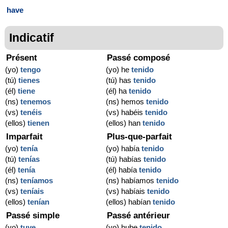
have
Indicatif
Présent
Passé composé
(yo)
tengo
(yo) he
tenido
(tú)
tienes
(tú) has
tenido
(él)
tiene
(él) ha
tenido
(ns)
tenemos
(ns) hemos
tenido
(vs)
tenéis
(vs) habéis
tenido
(ellos)
tienen
(ellos) han
tenido
Imparfait
Plus-que-parfait
(yo)
tenía
(yo) había
tenido
(tú)
tenías
(tú) habías
tenido
(él)
tenía
(él) había
tenido
(ns)
teníamos
(ns) habíamos
tenido
(vs)
teníais
(vs) habíais
tenido
(ellos)
tenían
(ellos) habían
tenido
Passé simple
Passé antérieur
(yo)
tuve
(yo) hube
tenido