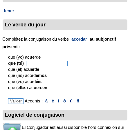
tener
Le verbe du jour
Complétez la conjugaison du verbe
acordar
au subjonctif
présent
:
que (yo) ac
ue
rd
e
que (tú)
que (él) ac
ue
rd
e
que (ns) acord
emos
que (vs) acord
éis
que (ellos) ac
ue
rd
en
Accents :
á
é
í
ó
ú
ñ
Logiciel de conjugaison
El Conjugador est aussi disponible hors connexion sur