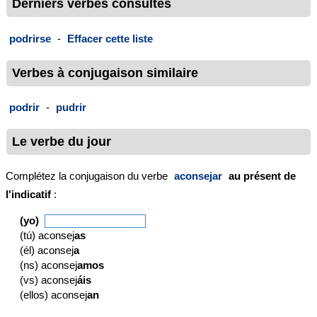
Derniers verbes consultés
podrirse
-
Effacer cette liste
Verbes à conjugaison similaire
podrir
-
pudrir
Le verbe du jour
Complétez la conjugaison du verbe
aconsejar
au présent de
l'indicatif
:
(yo)
(tú) aconsej
as
(él) aconsej
a
(ns) aconsej
amos
(vs) aconsej
áis
(ellos) aconsej
an