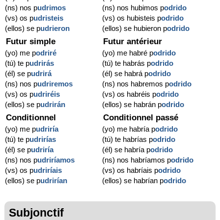
(ns) nos p
udrimos
(ns) nos hubimos p
odrido
(vs) os p
udristeis
(vs) os hubisteis p
odrido
(ellos) se p
udrieron
(ellos) se hubieron p
odrido
Futur simple
Futur antérieur
(yo) me p
odriré
(yo) me habré p
odrido
(tú) te p
udrirás
(tú) te habrás p
odrido
(él) se p
udrirá
(él) se habrá p
odrido
(ns) nos p
udriremos
(ns) nos habremos p
odrido
(vs) os p
udriréis
(vs) os habréis p
odrido
(ellos) se p
udrirán
(ellos) se habrán p
odrido
Conditionnel
Conditionnel passé
(yo) me p
udriría
(yo) me habría p
odrido
(tú) te p
udrirías
(tú) te habrías p
odrido
(él) se p
udriría
(él) se habría p
odrido
(ns) nos p
udriríamos
(ns) nos habríamos p
odrido
(vs) os p
udriríais
(vs) os habríais p
odrido
(ellos) se p
udrirían
(ellos) se habrían p
odrido
Subjonctif