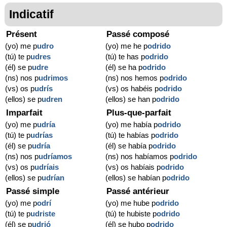
Indicatif
Présent
Passé composé
(yo) me p
udro
(yo) me he p
odrido
(tú) te p
udres
(tú) te has p
odrido
(él) se p
udre
(él) se ha p
odrido
(ns) nos p
udrimos
(ns) nos hemos p
odrido
(vs) os p
udrís
(vs) os habéis p
odrido
(ellos) se p
udren
(ellos) se han p
odrido
Imparfait
Plus-que-parfait
(yo) me p
udría
(yo) me había p
odrido
(tú) te p
udrías
(tú) te habías p
odrido
(él) se p
udría
(él) se había p
odrido
(ns) nos p
udríamos
(ns) nos habíamos p
odrido
(vs) os p
udríais
(vs) os habíais p
odrido
(ellos) se p
udrían
(ellos) se habían p
odrido
Passé simple
Passé antérieur
(yo) me p
odrí
(yo) me hube p
odrido
(tú) te p
udriste
(tú) te hubiste p
odrido
(él) se p
udrió
(él) se hubo p
odrido