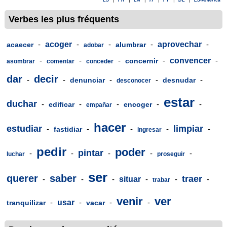
ES
|
FR
|
EN
|
IT
|
PT
|
DE
|
ES-América
Verbes les plus fréquents
-
acoger
-
-
-
aprovechar
-
acaecer
alumbrar
adobar
-
-
-
-
convencer
-
concernir
asombrar
comentar
conceder
dar
decir
-
-
-
-
-
denunciar
desnudar
desconocer
estar
duchar
-
-
-
-
-
edificar
encoger
empañar
hacer
estudiar
limpiar
-
-
-
-
-
fastidiar
ingresar
pedir
poder
pintar
-
-
-
-
-
luchar
proseguir
ser
querer
saber
traer
-
-
-
situar
-
-
-
trabar
venir
ver
-
usar
-
-
-
tranquilizar
vacar