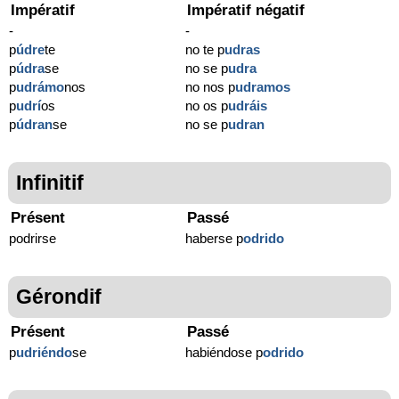
Impératif
Impératif négatif
-
-
p
údre
te
no te p
udras
p
údra
se
no se p
udra
p
udrámo
nos
no nos p
udramos
p
udrí
os
no os p
udráis
p
údran
se
no se p
udran
Infinitif
Présent
Passé
podrirse
haberse p
odrido
Gérondif
Présent
Passé
p
udriéndo
se
habiéndose p
odrido