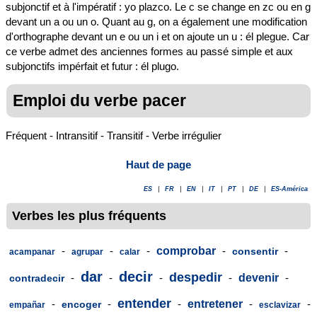
subjonctif et à l'impératif : yo plazco. Le c se change en zc ou en g
devant un a ou un o. Quant au g, on a également une modification
d'orthographe devant un e ou un i et on ajoute un u : él plegue. Car
ce verbe admet des anciennes formes au passé simple et aux
subjonctifs impérfait et futur : él plugo.
Emploi du verbe pacer
Fréquent - Intransitif - Transitif - Verbe irrégulier
Haut de page
ES
|
FR
|
EN
|
IT
|
PT
|
DE
|
ES-América
Verbes les plus fréquents
-
-
-
comprobar
-
-
consentir
acampanar
agrupar
calar
dar
decir
despedir
-
-
-
-
devenir
-
contradecir
entender
-
-
-
entretener
-
-
encoger
empañar
esclavizar