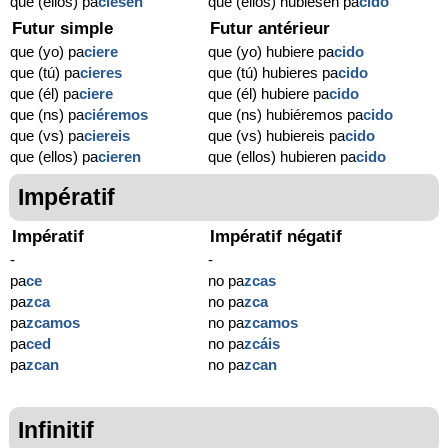
que (ellos) pa
ciesen
que (ellos) hubiesen pa
cido
Futur simple
Futur antérieur
que (yo) pa
ciere
que (yo) hubiere pa
cido
que (tú) pa
cieres
que (tú) hubieres pa
cido
que (él) pa
ciere
que (él) hubiere pa
cido
que (ns) pa
ciéremos
que (ns) hubiéremos pa
cido
que (vs) pa
ciereis
que (vs) hubiereis pa
cido
que (ellos) pa
cieren
que (ellos) hubieren pa
cido
Impératif
Impératif
Impératif négatif
-
-
pa
ce
no pa
zcas
pa
zca
no pa
zca
pa
zcamos
no pa
zcamos
pa
ced
no pa
zcáis
pa
zcan
no pa
zcan
Infinitif