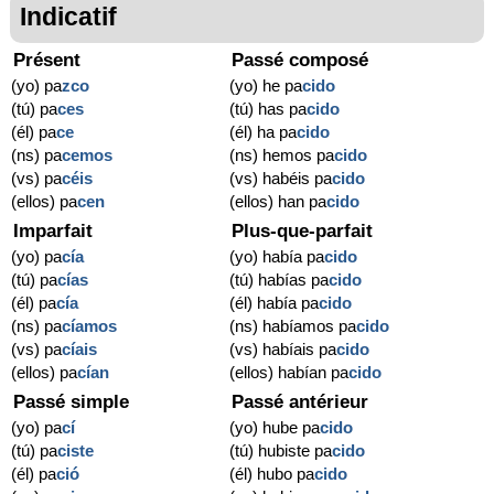
Indicatif
Présent
Passé composé
(yo) pa
zco
(yo) he pa
cido
(tú) pa
ces
(tú) has pa
cido
(él) pa
ce
(él) ha pa
cido
(ns) pa
cemos
(ns) hemos pa
cido
(vs) pa
céis
(vs) habéis pa
cido
(ellos) pa
cen
(ellos) han pa
cido
Imparfait
Plus-que-parfait
(yo) pa
cía
(yo) había pa
cido
(tú) pa
cías
(tú) habías pa
cido
(él) pa
cía
(él) había pa
cido
(ns) pa
cíamos
(ns) habíamos pa
cido
(vs) pa
cíais
(vs) habíais pa
cido
(ellos) pa
cían
(ellos) habían pa
cido
Passé simple
Passé antérieur
(yo) pa
cí
(yo) hube pa
cido
(tú) pa
ciste
(tú) hubiste pa
cido
(él) pa
ció
(él) hubo pa
cido