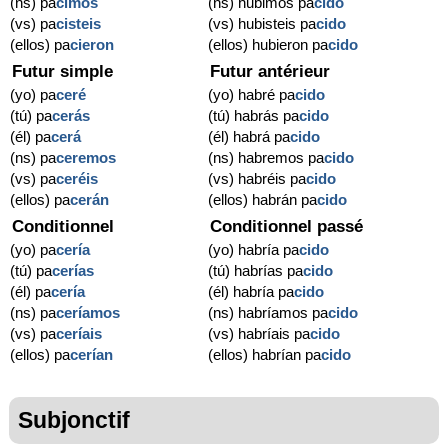
(ns) pa
cimos
(ns) hubimos pa
cido
(vs) pa
cisteis
(vs) hubisteis pa
cido
(ellos) pa
cieron
(ellos) hubieron pa
cido
Futur simple
Futur antérieur
(yo) pa
ceré
(yo) habré pa
cido
(tú) pa
cerás
(tú) habrás pa
cido
(él) pa
cerá
(él) habrá pa
cido
(ns) pa
ceremos
(ns) habremos pa
cido
(vs) pa
ceréis
(vs) habréis pa
cido
(ellos) pa
cerán
(ellos) habrán pa
cido
Conditionnel
Conditionnel passé
(yo) pa
cería
(yo) habría pa
cido
(tú) pa
cerías
(tú) habrías pa
cido
(él) pa
cería
(él) habría pa
cido
(ns) pa
ceríamos
(ns) habríamos pa
cido
(vs) pa
ceríais
(vs) habríais pa
cido
(ellos) pa
cerían
(ellos) habrían pa
cido
Subjonctif