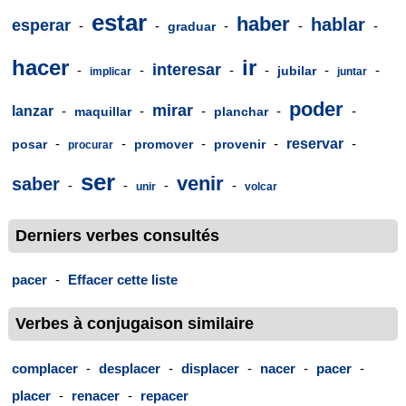
estar
haber
hablar
esperar
-
-
-
-
-
graduar
hacer
ir
interesar
-
-
-
-
-
-
jubilar
implicar
juntar
poder
mirar
lanzar
-
-
-
-
-
maquillar
planchar
-
-
-
-
reservar
-
posar
promover
provenir
procurar
ser
venir
saber
-
-
-
-
unir
volcar
Derniers verbes consultés
pacer
-
Effacer cette liste
Verbes à conjugaison similaire
complacer
-
desplacer
-
displacer
-
nacer
-
pacer
-
placer
-
renacer
-
repacer