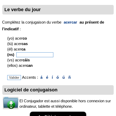
Le verbe du jour
Complétez la conjugaison du verbe
acercar
au présent de
l'indicatif
:
(yo) acer
co
(tú) acer
cas
(él) acer
ca
(ns)
(vs) acer
cáis
(ellos) acer
can
Accents :
á
é
í
ó
ú
ñ
Logiciel de conjugaison
El Conjugador est aussi disponible hors connexion sur
ordinateur, tablette et téléphone.