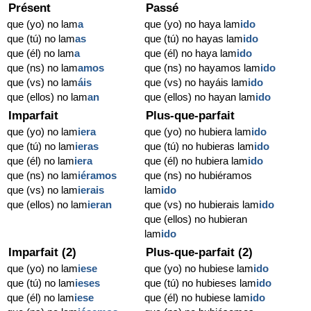
Présent
Passé
que (yo) no lam
a
que (yo) no haya lam
ido
que (tú) no lam
as
que (tú) no hayas lam
ido
que (él) no lam
a
que (él) no haya lam
ido
que (ns) no lam
amos
que (ns) no hayamos lam
ido
que (vs) no lam
áis
que (vs) no hayáis lam
ido
que (ellos) no lam
an
que (ellos) no hayan lam
ido
Imparfait
Plus-que-parfait
que (yo) no lam
iera
que (yo) no hubiera lam
ido
que (tú) no lam
ieras
que (tú) no hubieras lam
ido
que (él) no lam
iera
que (él) no hubiera lam
ido
que (ns) no lam
iéramos
que (ns) no hubiéramos
que (vs) no lam
ierais
lam
ido
que (ellos) no lam
ieran
que (vs) no hubierais lam
ido
que (ellos) no hubieran
lam
ido
Imparfait (2)
Plus-que-parfait (2)
que (yo) no lam
iese
que (yo) no hubiese lam
ido
que (tú) no lam
ieses
que (tú) no hubieses lam
ido
que (él) no lam
iese
que (él) no hubiese lam
ido