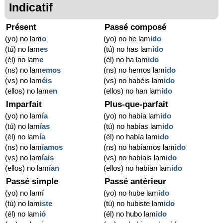
Indicatif
Présent
Passé composé
(yo) no lam
o
(yo) no he lam
ido
(tú) no lam
es
(tú) no has lam
ido
(él) no lam
e
(él) no ha lam
ido
(ns) no lam
emos
(ns) no hemos lam
ido
(vs) no lam
éis
(vs) no habéis lam
ido
(ellos) no lam
en
(ellos) no han lam
ido
Imparfait
Plus-que-parfait
(yo) no lam
ía
(yo) no había lam
ido
(tú) no lam
ías
(tú) no habías lam
ido
(él) no lam
ía
(él) no había lam
ido
(ns) no lam
íamos
(ns) no habíamos lam
ido
(vs) no lam
íais
(vs) no habíais lam
ido
(ellos) no lam
ían
(ellos) no habían lam
ido
Passé simple
Passé antérieur
(yo) no lam
í
(yo) no hube lam
ido
(tú) no lam
iste
(tú) no hubiste lam
ido
(él) no lam
ió
(él) no hubo lam
ido