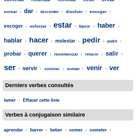
dar
-
-
-
-
-
cursar
disolver
encoger
descender
estar
haber
escoger
-
-
-
-
-
esforzar
figurar
hacer
pedir
hablar
-
-
molestar
-
-
-
podrir
querer
salir
probar
-
-
-
-
-
recomenzar
rehacer
ser
venir
ver
servir
-
-
-
-
-
sumar
sostener
Derniers verbes consultés
lamer
-
Effacer cette liste
Verbes à conjugaison similaire
aprender
-
barrer
-
beber
-
comer
-
cometer
-