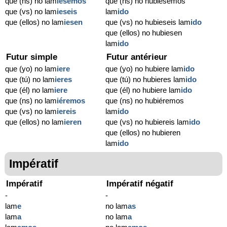
que (ns) no lam
iésemos
que (ns) no hubiésemos
que (vs) no lam
ieseis
lam
ido
que (ellos) no lam
iesen
que (vs) no hubieseis lam
ido
que (ellos) no hubiesen
lam
ido
Futur simple
Futur antérieur
que (yo) no lam
iere
que (yo) no hubiere lam
ido
que (tú) no lam
ieres
que (tú) no hubieres lam
ido
que (él) no lam
iere
que (él) no hubiere lam
ido
que (ns) no lam
iéremos
que (ns) no hubiéremos
que (vs) no lam
iereis
lam
ido
que (ellos) no lam
ieren
que (vs) no hubiereis lam
ido
que (ellos) no hubieren
lam
ido
Impératif
Impératif
Impératif négatif
-
-
lam
e
no lam
as
lam
a
no lam
a