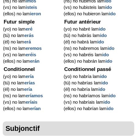
(ns) no lam
imos
(ns) no hubimos lam
ido
(vs) no lam
isteis
(vs) no hubisteis lam
ido
(ellos) no lam
ieron
(ellos) no hubieron lam
ido
Futur simple
Futur antérieur
(yo) no lam
eré
(yo) no habré lam
ido
(tú) no lam
erás
(tú) no habrás lam
ido
(él) no lam
erá
(él) no habrá lam
ido
(ns) no lam
eremos
(ns) no habremos lam
ido
(vs) no lam
eréis
(vs) no habréis lam
ido
(ellos) no lam
erán
(ellos) no habrán lam
ido
Conditionnel
Conditionnel passé
(yo) no lam
ería
(yo) no habría lam
ido
(tú) no lam
erías
(tú) no habrías lam
ido
(él) no lam
ería
(él) no habría lam
ido
(ns) no lam
eríamos
(ns) no habríamos lam
ido
(vs) no lam
eríais
(vs) no habríais lam
ido
(ellos) no lam
erían
(ellos) no habrían lam
ido
Subjonctif