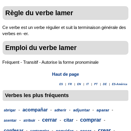
Règle du verbe lamer
Ce verbe est un verbe régulier et suit la terminaison générale des
verbes en -er.
Emploi du verbe lamer
Fréquent - Transitif - Autorise la forme pronominale
Haut de page
ES
|
FR
|
EN
|
IT
|
PT
|
DE
|
ES-América
Verbes les plus fréquents
-
acompañar
-
-
-
-
adjuntar
aparar
abrigar
adherir
cerrar
comprar
-
-
-
citar
-
-
asentar
atribuir
crear
confesar
-
-
-
-
-
convidar
coser
contemplar