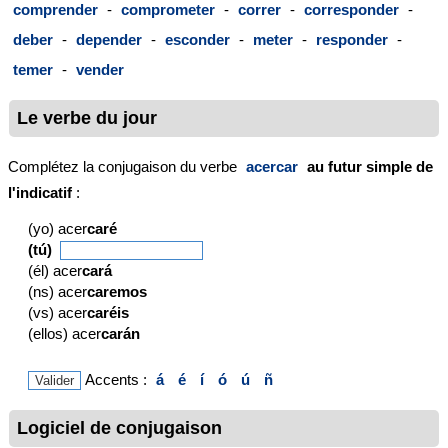
comprender
-
comprometer
-
correr
-
corresponder
-
deber
-
depender
-
esconder
-
meter
-
responder
-
temer
-
vender
Le verbe du jour
Complétez la conjugaison du verbe
acercar
au futur simple de
l'indicatif
:
(yo) acer
caré
(tú)
(él) acer
cará
(ns) acer
caremos
(vs) acer
caréis
(ellos) acer
carán
Accents :
á
é
í
ó
ú
ñ
Logiciel de conjugaison