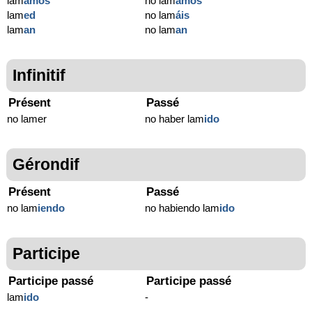
lam
amos
no lam
amos
lam
ed
no lam
áis
lam
an
no lam
an
Infinitif
Présent
Passé
no lamer
no haber lam
ido
Gérondif
Présent
Passé
no lam
iendo
no habiendo lam
ido
Participe
Participe passé
Participe passé
lam
ido
-