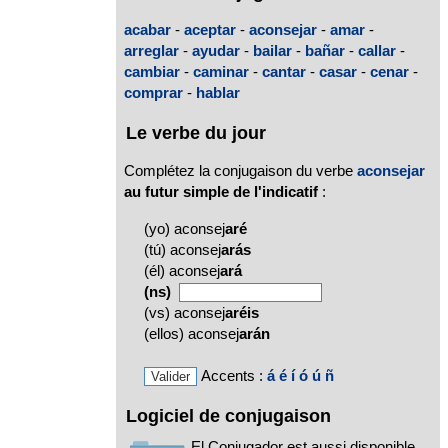
acabar
-
aceptar
-
aconsejar
-
amar
-
arreglar
-
ayudar
-
bailar
-
bañar
-
callar
-
cambiar
-
caminar
-
cantar
-
casar
-
cenar
-
comprar
-
hablar
Le verbe du jour
Complétez la conjugaison du verbe
aconsejar
au futur simple de l'indicatif
:
(yo) aconsej
aré
(tú) aconsej
arás
(él) aconsej
ará
(ns)
(vs) aconsej
aréis
(ellos) aconsej
arán
Accents :
á
é
í
ó
ú
ñ
Logiciel de conjugaison
El Conjugador est aussi disponible