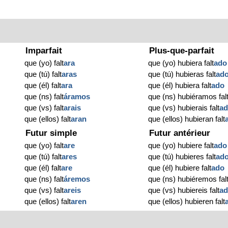
Imparfait
Plus-que-parfait
que (yo) falt
ara
que (yo) hubiera falt
ado
que (tú) falt
aras
que (tú) hubieras falt
ad
que (él) falt
ara
que (él) hubiera falt
ado
que (ns) falt
áramos
que (ns) hubiéramos fal
que (vs) falt
arais
que (vs) hubierais falt
a
que (ellos) falt
aran
que (ellos) hubieran falt
Futur simple
Futur antérieur
que (yo) falt
are
que (yo) hubiere falt
ado
que (tú) falt
ares
que (tú) hubieres falt
ad
que (él) falt
are
que (él) hubiere falt
ado
que (ns) falt
áremos
que (ns) hubiéremos fal
que (vs) falt
areis
que (vs) hubiereis falt
a
que (ellos) falt
aren
que (ellos) hubieren falt