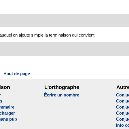
 auquel on ajoute simple la terminaison qui convient.
Haut de page
ison
L'orthographe
Autr
r
Écrire un nombre
Conju
es
Conju
ammaire
Conju
écharger
Conjug
sans pub
Conju
Info c