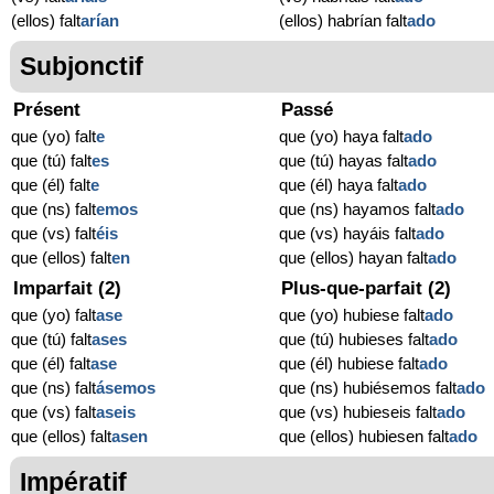
(ellos) falt
arían
(ellos) habrían falt
ado
Subjonctif
Présent
Passé
que (yo) falt
e
que (yo) haya falt
ado
que (tú) falt
es
que (tú) hayas falt
ado
que (él) falt
e
que (él) haya falt
ado
que (ns) falt
emos
que (ns) hayamos falt
ado
que (vs) falt
éis
que (vs) hayáis falt
ado
que (ellos) falt
en
que (ellos) hayan falt
ado
Imparfait (2)
Plus-que-parfait (2)
que (yo) falt
ase
que (yo) hubiese falt
ado
que (tú) falt
ases
que (tú) hubieses falt
ado
que (él) falt
ase
que (él) hubiese falt
ado
que (ns) falt
ásemos
que (ns) hubiésemos falt
ado
que (vs) falt
aseis
que (vs) hubieseis falt
ado
que (ellos) falt
asen
que (ellos) hubiesen falt
ado
Impératif