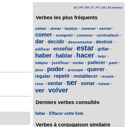
ES
|
FR
|
EN
|
IT
|
PT
|
DE
|
ES-América
Verbes les plus fréquents
-
-
-
-
-
airear
carecer
cerner
adobar
bautizar
comer
-
-
-
-
competir
contradecir
conmover
dar
decidir
-
-
-
destruir
-
desconectar
estar
enseñar
-
-
-
gritar
-
edificar
hacer
haber
hablar
-
-
-
-
helar
-
-
-
padecer
-
-
justificar
parir
indignar
mediar
poder
querer
-
-
-
-
pisar
proseguir
repetir
regalar
-
-
restablecer
-
-
resumir
ser
sentar
sonar
-
-
-
-
-
tutear
rezar
volver
ver
-
Derniers verbes consultés
faltar
-
Effacer cette liste
Verbes à conjugaison similaire