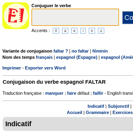
Conjuguer le verbe
Accents :
Variante de conjugaison
faltar ?
|
no faltar
|
féminin
Nom des temps
français
|
espagnol (Espagne)
|
espagnol (Amér
Imprimer
-
Exporter vers Word
Conjugaison du verbe espagnol
FALTAR
Traduction française :
manquer
;
faire
défaut ;
faillir
- English trans
Indicatif
|
Subjonctif
|
Accueil
|
Grammaire
|
Exercices
Indicatif