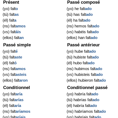
Présent
Passé composé
(yo) falt
o
(yo) he falt
ado
(tú) falt
as
(tú) has falt
ado
(él) falt
a
(él) ha falt
ado
(ns) falt
amos
(ns) hemos falt
ado
(vs) falt
áis
(vs) habéis falt
ado
(ellos) falt
an
(ellos) han falt
ado
Passé simple
Passé antérieur
(yo) falt
é
(yo) hube falt
ado
(tú) falt
aste
(tú) hubiste falt
ado
(él) falt
ó
(él) hubo falt
ado
(ns) falt
amos
(ns) hubimos falt
ado
(vs) falt
asteis
(vs) hubisteis falt
ado
(ellos) falt
aron
(ellos) hubieron falt
ado
Conditionnel
Conditionnel passé
(yo) falt
aría
(yo) habría falt
ado
(tú) falt
arías
(tú) habrías falt
ado
(él) falt
aría
(él) habría falt
ado
(ns) falt
aríamos
(ns) habríamos falt
ado
(vs) falt
aríais
(vs) habríais falt
ado