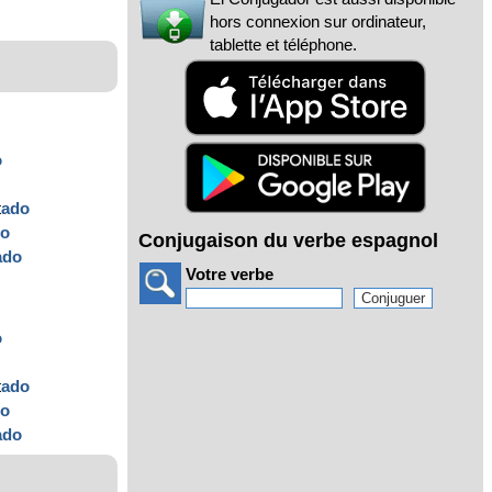
hors connexion sur ordinateur,
tablette et téléphone.
o
t
ado
do
Conjugaison du verbe espagnol
ado
Votre verbe
o
t
ado
do
ado