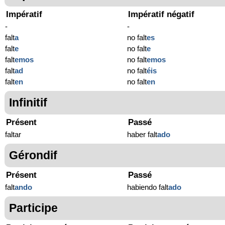
Impératif
Impératif négatif
-
-
falt
a
no falt
es
falt
e
no falt
e
falt
emos
no falt
emos
falt
ad
no falt
éis
falt
en
no falt
en
Infinitif
Présent
Passé
faltar
haber falt
ado
Gérondif
Présent
Passé
falt
ando
habiendo falt
ado
Participe