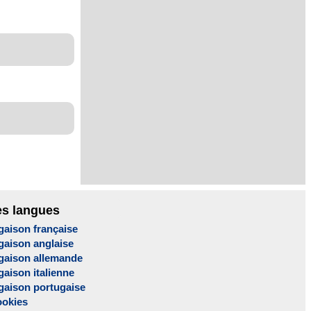
es langues
gaison française
gaison anglaise
gaison allemande
aison italienne
gaison portugaise
ookies