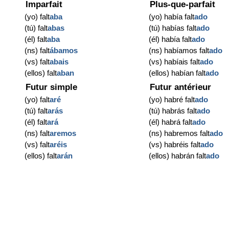
Imparfait
Plus-que-parfait
(yo) falt
aba
(yo) había falt
ado
(tú) falt
abas
(tú) habías falt
ado
(él) falt
aba
(él) había falt
ado
(ns) falt
ábamos
(ns) habíamos falt
ado
(vs) falt
abais
(vs) habíais falt
ado
(ellos) falt
aban
(ellos) habían falt
ado
Futur simple
Futur antérieur
(yo) falt
aré
(yo) habré falt
ado
(tú) falt
arás
(tú) habrás falt
ado
(él) falt
ará
(él) habrá falt
ado
(ns) falt
aremos
(ns) habremos falt
ado
(vs) falt
aréis
(vs) habréis falt
ado
(ellos) falt
arán
(ellos) habrán falt
ado