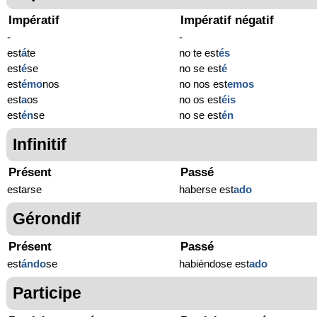
Impératif
Impératif négatif
-
-
est
á
te
no te est
és
est
é
se
no se est
é
est
émo
nos
no nos est
emos
est
a
os
no os est
éis
est
én
se
no se est
én
Infinitif
Présent
Passé
estarse
haberse est
ado
Gérondif
Présent
Passé
est
ándo
se
habiéndose est
ado
Participe