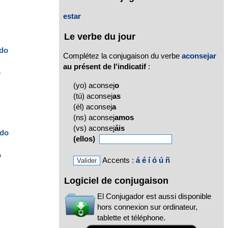
estar
Le verbe du jour
do
Complétez la conjugaison du verbe
aconsejar
au présent de l'indicatif
:
o
(yo) aconsej
o
(tú) aconsej
as
(él) aconsej
a
(ns) aconsej
amos
(vs) aconsej
áis
do
(ellos)
o
Accents :
á
é
í
ó
ú
ñ
Logiciel de conjugaison
El Conjugador est aussi disponible
hors connexion sur ordinateur,
tablette et téléphone.