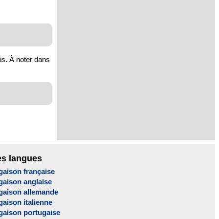
ais. À noter dans
es langues
gaison française
gaison anglaise
gaison allemande
aison italienne
gaison portugaise