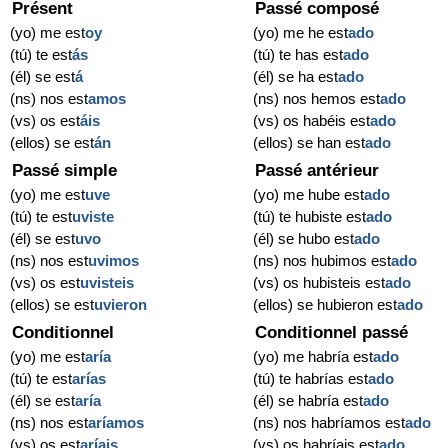
Présent
Passé composé
(yo) me est
oy
(yo) me he est
ado
(tú) te est
ás
(tú) te has est
ado
(él) se est
á
(él) se ha est
ado
(ns) nos est
amos
(ns) nos hemos est
ado
(vs) os est
áis
(vs) os habéis est
ado
(ellos) se est
án
(ellos) se han est
ado
Passé simple
Passé antérieur
(yo) me est
uve
(yo) me hube est
ado
(tú) te est
uviste
(tú) te hubiste est
ado
(él) se est
uvo
(él) se hubo est
ado
(ns) nos est
uvimos
(ns) nos hubimos est
ado
(vs) os est
uvisteis
(vs) os hubisteis est
ado
(ellos) se est
uvieron
(ellos) se hubieron est
ado
Conditionnel
Conditionnel passé
(yo) me est
aría
(yo) me habría est
ado
(tú) te est
arías
(tú) te habrías est
ado
(él) se est
aría
(él) se habría est
ado
(ns) nos est
aríamos
(ns) nos habríamos est
ado
(vs) os est
aríais
(vs) os habríais est
ado