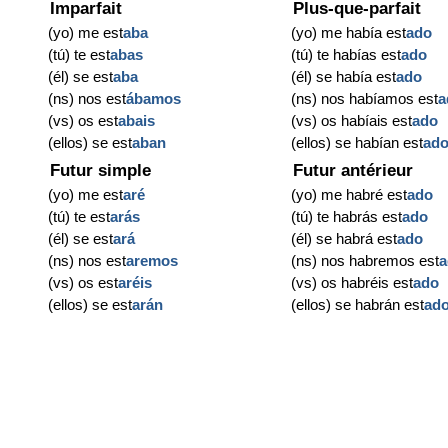
Imparfait
Plus-que-parfait
(yo) me est
aba
(yo) me había est
ado
(tú) te est
abas
(tú) te habías est
ado
(él) se est
aba
(él) se había est
ado
(ns) nos est
ábamos
(ns) nos habíamos est
a
(vs) os est
abais
(vs) os habíais est
ado
(ellos) se est
aban
(ellos) se habían est
ad
Futur simple
Futur antérieur
(yo) me est
aré
(yo) me habré est
ado
(tú) te est
arás
(tú) te habrás est
ado
(él) se est
ará
(él) se habrá est
ado
(ns) nos est
aremos
(ns) nos habremos est
a
(vs) os est
aréis
(vs) os habréis est
ado
(ellos) se est
arán
(ellos) se habrán est
ad