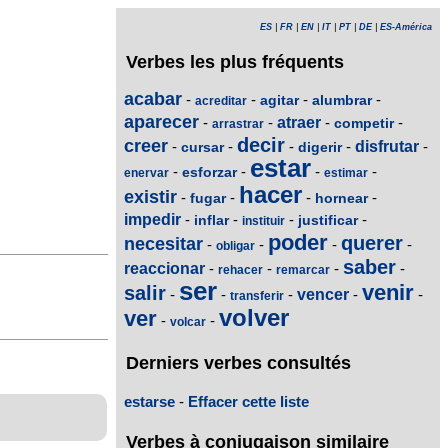
ES
|
FR
|
EN
|
IT
|
PT
|
DE
|
ES-América
Verbes les plus fréquents
acabar
-
-
-
-
agitar
alumbrar
acreditar
aparecer
-
-
atraer
-
-
competir
arrastrar
decir
creer
-
-
-
-
disfrutar
-
cursar
digerir
estar
-
-
-
-
esforzar
enervar
estimar
hacer
existir
-
-
-
-
fugar
hornear
impedir
-
-
-
-
inflar
justificar
instituir
poder
querer
necesitar
-
-
-
-
obligar
saber
reaccionar
-
-
-
-
rehacer
remarcar
ser
venir
salir
-
-
-
vencer
-
-
transferir
volver
ver
-
-
volcar
Derniers verbes consultés
estarse
-
Effacer cette liste
Verbes à conjugaison similaire