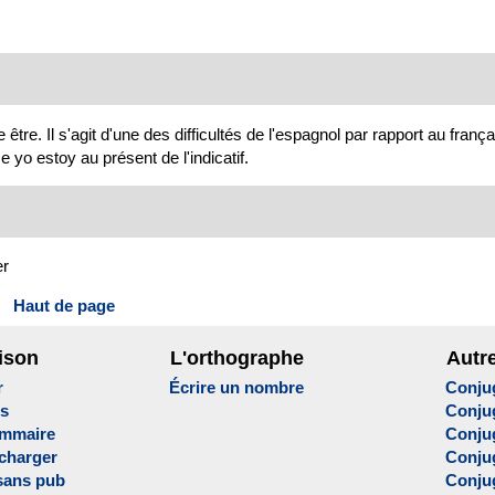
tre. Il s'agit d'une des difficultés de l'espagnol par rapport au franç
e yo estoy au présent de l'indicatif.
er
Haut de page
ison
L'orthographe
Autr
r
Écrire un nombre
Conju
es
Conju
ammaire
Conju
écharger
Conjug
sans pub
Conju