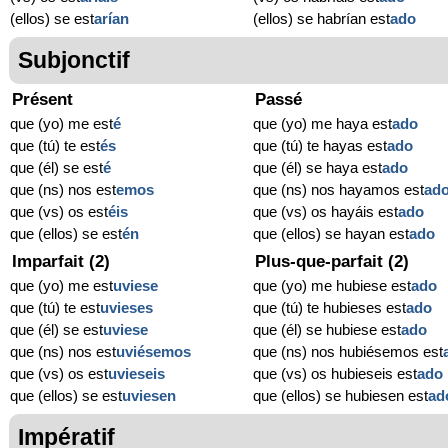
(ellos) se est
arían
(ellos) se habrían est
ado
Subjonctif
Présent
Passé
que (yo) me est
é
que (yo) me haya est
ado
que (tú) te est
és
que (tú) te hayas est
ado
que (él) se est
é
que (él) se haya est
ado
que (ns) nos est
emos
que (ns) nos hayamos est
ad
que (vs) os est
éis
que (vs) os hayáis est
ado
que (ellos) se est
én
que (ellos) se hayan est
ado
Imparfait (2)
Plus-que-parfait (2)
que (yo) me est
uviese
que (yo) me hubiese est
ado
que (tú) te est
uvieses
que (tú) te hubieses est
ado
que (él) se est
uviese
que (él) se hubiese est
ado
que (ns) nos est
uviésemos
que (ns) nos hubiésemos est
que (vs) os est
uvieseis
que (vs) os hubieseis est
ado
que (ellos) se est
uviesen
que (ellos) se hubiesen est
ad
Impératif