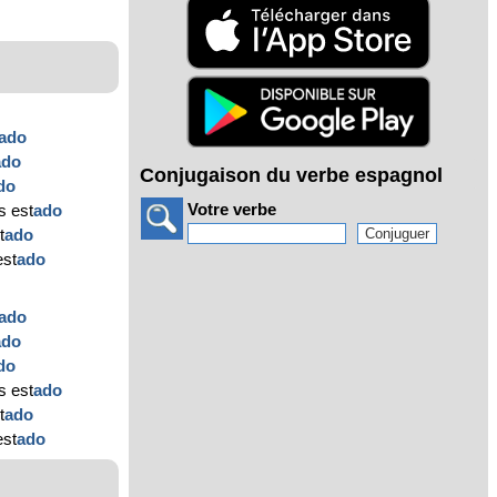
ado
ado
Conjugaison du verbe espagnol
do
Votre verbe
s est
ado
t
ado
est
ado
ado
ado
do
s est
ado
t
ado
est
ado