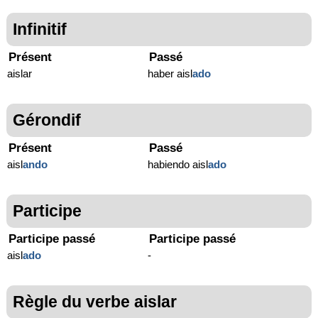
Infinitif
Présent
Passé
aislar
haber aisl
ado
Gérondif
Présent
Passé
aisl
ando
habiendo aisl
ado
Participe
Participe passé
Participe passé
aisl
ado
-
Règle du verbe aislar