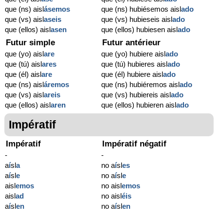
que (ns) aisl
ásemos
que (ns) hubiésemos aisl
ado
que (vs) aisl
aseis
que (vs) hubieseis aisl
ado
que (ellos) aisl
asen
que (ellos) hubiesen aisl
ado
Futur simple
Futur antérieur
que (yo) aisl
are
que (yo) hubiere aisl
ado
que (tú) aisl
ares
que (tú) hubieres aisl
ado
que (él) aisl
are
que (él) hubiere aisl
ado
que (ns) aisl
áremos
que (ns) hubiéremos aisl
ado
que (vs) aisl
areis
que (vs) hubiereis aisl
ado
que (ellos) aisl
aren
que (ellos) hubieren aisl
ado
Impératif
Impératif
Impératif négatif
-
-
a
í
sl
a
no a
í
sl
es
a
í
sl
e
no a
í
sl
e
aisl
emos
no aisl
emos
aisl
ad
no aisl
éis
a
í
sl
en
no a
í
sl
en