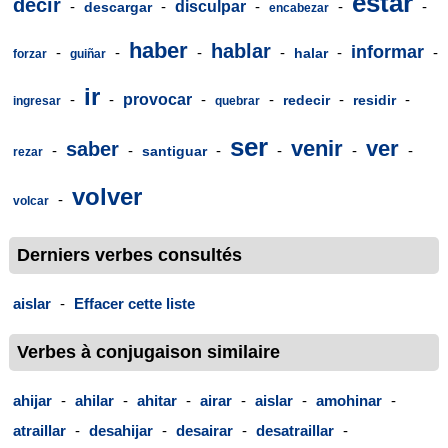
estar
decir
-
-
disculpar
-
-
-
descargar
encabezar
haber
hablar
informar
-
-
-
-
-
-
halar
forzar
guiñar
ir
-
-
provocar
-
-
-
-
redecir
residir
ingresar
quebrar
ser
venir
ver
saber
-
-
-
-
-
-
santiguar
rezar
volver
-
volcar
Derniers verbes consultés
aislar
-
Effacer cette liste
Verbes à conjugaison similaire
ahijar
-
ahilar
-
ahitar
-
airar
-
aislar
-
amohinar
-
atraillar
-
desahijar
-
desairar
-
desatraillar
-