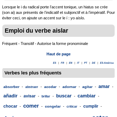
Lorsque le i du radical porte l'accent tonique, un hiatus se crée
(son ai) aux présents de l'indicatif et subjonctif et à l'impératif. Pour
éviter ceci, on ajoute un accent sur le í : yo aíslo.
Emploi du verbe aislar
Fréquent - Transitif - Autorise la forme pronominale
Haut de page
ES
|
FR
|
EN
|
IT
|
PT
|
DE
|
ES-América
Verbes les plus fréquents
amar
-
-
-
-
-
-
absorber
acodar
adornar
agitar
abstraer
añadir
buscar
cambiar
-
avisar
-
-
-
-
brillar
comer
chocar
-
-
-
-
cumplir
-
congelar
criticar