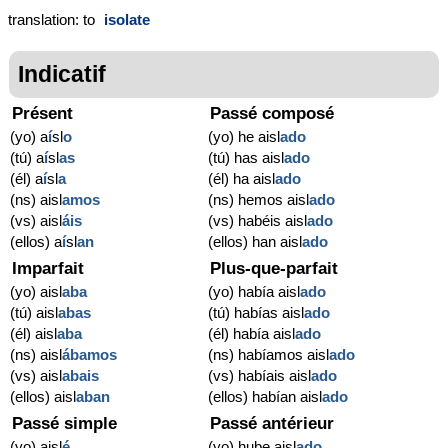
translation: to
isolate
Indicatif
Présent
Passé composé
(yo) a
í
sl
o
(yo) he aisl
ado
(tú) a
í
sl
as
(tú) has aisl
ado
(él) a
í
sl
a
(él) ha aisl
ado
(ns) aisl
amos
(ns) hemos aisl
ado
(vs) aisl
áis
(vs) habéis aisl
ado
(ellos) a
í
sl
an
(ellos) han aisl
ado
Imparfait
Plus-que-parfait
(yo) aisl
aba
(yo) había aisl
ado
(tú) aisl
abas
(tú) habías aisl
ado
(él) aisl
aba
(él) había aisl
ado
(ns) aisl
ábamos
(ns) habíamos aisl
ado
(vs) aisl
abais
(vs) habíais aisl
ado
(ellos) aisl
aban
(ellos) habían aisl
ado
Passé simple
Passé antérieur
(yo) aisl
é
(yo) hube aisl
ado