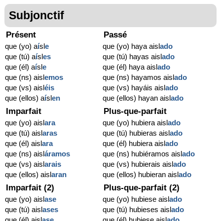
Subjonctif
Présent
Passé
que (yo) a
í
sl
e
que (yo) haya aisl
ado
que (tú) a
í
sl
es
que (tú) hayas aisl
ado
que (él) a
í
sl
e
que (él) haya aisl
ado
que (ns) aisl
emos
que (ns) hayamos aisl
ado
que (vs) aisl
éis
que (vs) hayáis aisl
ado
que (ellos) a
í
sl
en
que (ellos) hayan aisl
ado
Imparfait
Plus-que-parfait
que (yo) aisl
ara
que (yo) hubiera aisl
ado
que (tú) aisl
aras
que (tú) hubieras aisl
ado
que (él) aisl
ara
que (él) hubiera aisl
ado
que (ns) aisl
áramos
que (ns) hubiéramos aisl
ado
que (vs) aisl
arais
que (vs) hubierais aisl
ado
que (ellos) aisl
aran
que (ellos) hubieran aisl
ado
Imparfait (2)
Plus-que-parfait (2)
que (yo) aisl
ase
que (yo) hubiese aisl
ado
que (tú) aisl
ases
que (tú) hubieses aisl
ado
que (él) aisl
ase
que (él) hubiese aisl
ado