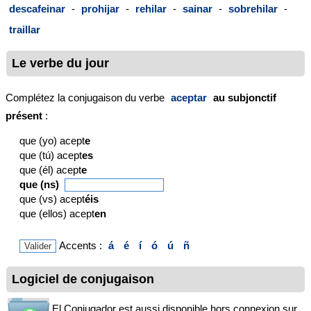
descafeinar
-
prohijar
-
rehilar
-
sainar
-
sobrehilar
-
traillar
Le verbe du jour
Complétez la conjugaison du verbe
aceptar
au subjonctif
présent
:
que (yo) acept
e
que (tú) acept
es
que (él) acept
e
que (ns)
que (vs) acept
éis
que (ellos) acept
en
Accents :
á
é
í
ó
ú
ñ
Logiciel de conjugaison
El Conjugador est aussi disponible hors connexion sur