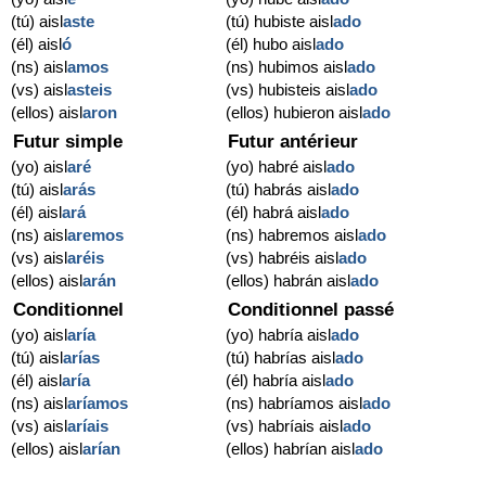
(tú) aisl
aste
(tú) hubiste aisl
ado
(él) aisl
ó
(él) hubo aisl
ado
(ns) aisl
amos
(ns) hubimos aisl
ado
(vs) aisl
asteis
(vs) hubisteis aisl
ado
(ellos) aisl
aron
(ellos) hubieron aisl
ado
Futur simple
Futur antérieur
(yo) aisl
aré
(yo) habré aisl
ado
(tú) aisl
arás
(tú) habrás aisl
ado
(él) aisl
ará
(él) habrá aisl
ado
(ns) aisl
aremos
(ns) habremos aisl
ado
(vs) aisl
aréis
(vs) habréis aisl
ado
(ellos) aisl
arán
(ellos) habrán aisl
ado
Conditionnel
Conditionnel passé
(yo) aisl
aría
(yo) habría aisl
ado
(tú) aisl
arías
(tú) habrías aisl
ado
(él) aisl
aría
(él) habría aisl
ado
(ns) aisl
aríamos
(ns) habríamos aisl
ado
(vs) aisl
aríais
(vs) habríais aisl
ado
(ellos) aisl
arían
(ellos) habrían aisl
ado