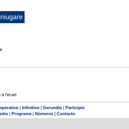
se
e
à l'écart
mperativo
|
Infinitivo
|
Gerundio
|
Participio
sitio
|
Programa
|
Números
|
Contacto