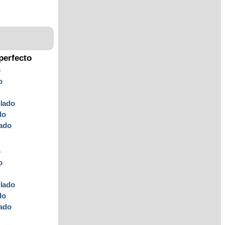
perfecto
o
o
l
ado
do
ado
o
o
l
ado
do
ado