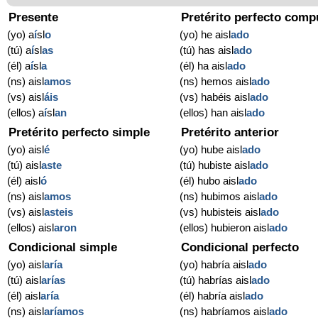
Presente
Pretérito perfecto comp
(yo) a
í
sl
o
(yo) he aisl
ado
(tú) a
í
sl
as
(tú) has aisl
ado
(él) a
í
sl
a
(él) ha aisl
ado
(ns) aisl
amos
(ns) hemos aisl
ado
(vs) aisl
áis
(vs) habéis aisl
ado
(ellos) a
í
sl
an
(ellos) han aisl
ado
Pretérito perfecto simple
Pretérito anterior
(yo) aisl
é
(yo) hube aisl
ado
(tú) aisl
aste
(tú) hubiste aisl
ado
(él) aisl
ó
(él) hubo aisl
ado
(ns) aisl
amos
(ns) hubimos aisl
ado
(vs) aisl
asteis
(vs) hubisteis aisl
ado
(ellos) aisl
aron
(ellos) hubieron aisl
ado
Condicional simple
Condicional perfecto
(yo) aisl
aría
(yo) habría aisl
ado
(tú) aisl
arías
(tú) habrías aisl
ado
(él) aisl
aría
(él) habría aisl
ado
(ns) aisl
aríamos
(ns) habríamos aisl
ado