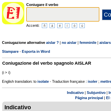
Coniugare il verbo
Accenti:
Coniugazione alternative
aislar ?
|
no aislar
|
femminile
|
aislar
Stampare
-
Esporta in Word
Coniugazione del verbo spagnolo
AISLAR
(i > í)
English translation: to
isolate
- Traduction française :
isoler
;
mettr
Indicativo
|
Subjuntivo
|
I
Página principal
|
El 
Indicativo