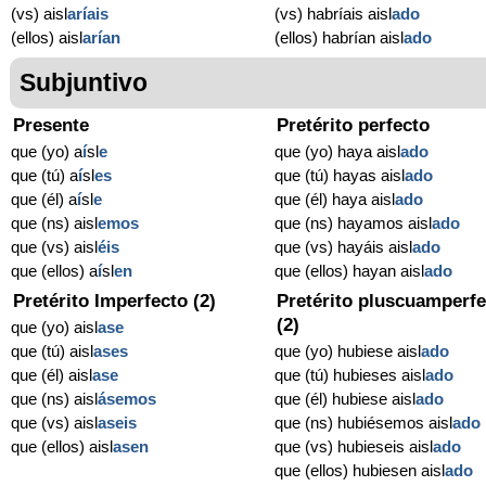
(vs) aisl
aríais
(vs) habríais aisl
ado
(ellos) aisl
arían
(ellos) habrían aisl
ado
Subjuntivo
Presente
Pretérito perfecto
que (yo) a
í
sl
e
que (yo) haya aisl
ado
que (tú) a
í
sl
es
que (tú) hayas aisl
ado
que (él) a
í
sl
e
que (él) haya aisl
ado
que (ns) aisl
emos
que (ns) hayamos aisl
ado
que (vs) aisl
éis
que (vs) hayáis aisl
ado
que (ellos) a
í
sl
en
que (ellos) hayan aisl
ado
Pretérito Imperfecto (2)
Pretérito pluscuamperfe
(2)
que (yo) aisl
ase
que (tú) aisl
ases
que (yo) hubiese aisl
ado
que (él) aisl
ase
que (tú) hubieses aisl
ado
que (ns) aisl
ásemos
que (él) hubiese aisl
ado
que (vs) aisl
aseis
que (ns) hubiésemos aisl
ado
que (ellos) aisl
asen
que (vs) hubieseis aisl
ado
que (ellos) hubiesen aisl
ado