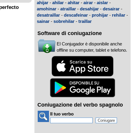
ahijar
-
ahilar
-
ahitar
-
airar
-
aislar
-
perfecto
amohinar
-
atraillar
-
desahijar
-
desairar
-
desatraillar
-
descafeinar
-
prohijar
-
rehilar
-
sainar
-
sobrehilar
-
traillar
Software di coniugazione
El Conjugador è disponibile anche
offline su computer, tablet e telefono.
Coniugazione del verbo spagnolo
Il tuo verbo