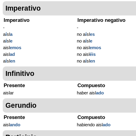
Imperativo
Imperativo
Imperativo negativo
-
-
a
í
sl
a
no a
í
sl
es
a
í
sl
e
no a
í
sl
e
aisl
emos
no aisl
emos
aisl
ad
no aisl
éis
a
í
sl
en
no a
í
sl
en
Infinitivo
Presente
Compuesto
aislar
haber aisl
ado
Gerundio
Presente
Compuesto
aisl
ando
habiendo aisl
ado