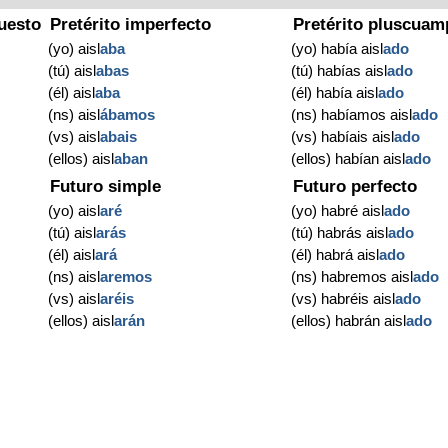
uesto
Pretérito imperfecto
Pretérito pluscuam
(yo) aisl
aba
(yo) había aisl
ado
(tú) aisl
abas
(tú) habías aisl
ado
(él) aisl
aba
(él) había aisl
ado
(ns) aisl
ábamos
(ns) habíamos aisl
ado
(vs) aisl
abais
(vs) habíais aisl
ado
(ellos) aisl
aban
(ellos) habían aisl
ado
Futuro simple
Futuro perfecto
(yo) aisl
aré
(yo) habré aisl
ado
(tú) aisl
arás
(tú) habrás aisl
ado
(él) aisl
ará
(él) habrá aisl
ado
(ns) aisl
aremos
(ns) habremos aisl
ado
(vs) aisl
aréis
(vs) habréis aisl
ado
(ellos) aisl
arán
(ellos) habrán aisl
ado