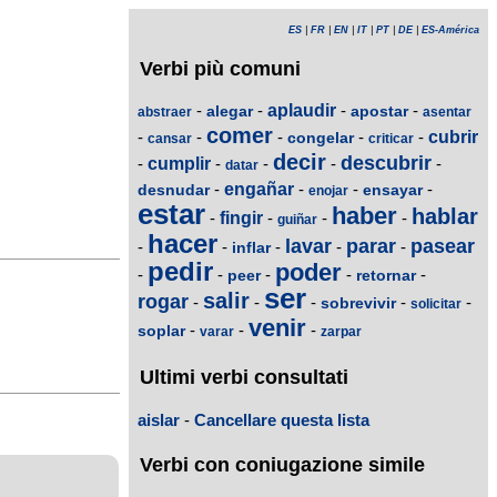
ES
|
FR
|
EN
|
IT
|
PT
|
DE
|
ES-América
Verbi più comuni
-
-
aplaudir
-
-
alegar
apostar
abstraer
asentar
comer
-
-
-
-
-
cubrir
congelar
cansar
criticar
decir
descubrir
-
cumplir
-
-
-
-
datar
-
engañar
-
-
-
desnudar
ensayar
enojar
estar
haber
hablar
-
fingir
-
-
-
guiñar
hacer
lavar
parar
pasear
-
-
-
-
-
inflar
pedir
poder
-
-
-
-
-
peer
retornar
ser
salir
rogar
-
-
-
-
-
sobrevivir
solicitar
venir
-
-
-
soplar
varar
zarpar
Ultimi verbi consultati
aislar
-
Cancellare questa lista
Verbi con coniugazione simile