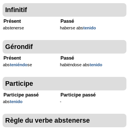
Infinitif
Présent
Passé
abstenerse
haberse abs
tenido
Gérondif
Présent
Passé
abs
teniéndo
se
habiéndose abs
tenido
Participe
Participe passé
Participe passé
abs
tenido
-
Règle du verbe abstenerse