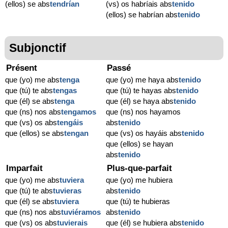
(ellos) se abs
tendrían
(vs) os habríais abs
tenido
(ellos) se habrían abs
tenido
Subjonctif
Présent
Passé
que (yo) me abs
tenga
que (yo) me haya abs
tenido
que (tú) te abs
tengas
que (tú) te hayas abs
tenido
que (él) se abs
tenga
que (él) se haya abs
tenido
que (ns) nos abs
tengamos
que (ns) nos hayamos
que (vs) os abs
tengáis
abs
tenido
que (ellos) se abs
tengan
que (vs) os hayáis abs
tenido
que (ellos) se hayan
abs
tenido
Imparfait
Plus-que-parfait
que (yo) me abs
tuviera
que (yo) me hubiera
que (tú) te abs
tuvieras
abs
tenido
que (él) se abs
tuviera
que (tú) te hubieras
que (ns) nos abs
tuviéramos
abs
tenido
que (vs) os abs
tuvierais
que (él) se hubiera abs
tenido