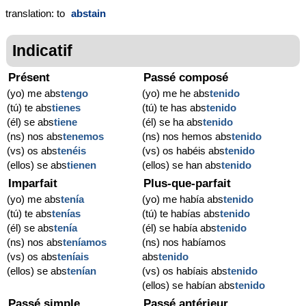
translation: to
abstain
Indicatif
Présent
Passé composé
(yo) me abs
tengo
(yo) me he abs
tenido
(tú) te abs
tienes
(tú) te has abs
tenido
(él) se abs
tiene
(él) se ha abs
tenido
(ns) nos abs
tenemos
(ns) nos hemos abs
tenido
(vs) os abs
tenéis
(vs) os habéis abs
tenido
(ellos) se abs
tienen
(ellos) se han abs
tenido
Imparfait
Plus-que-parfait
(yo) me abs
tenía
(yo) me había abs
tenido
(tú) te abs
tenías
(tú) te habías abs
tenido
(él) se abs
tenía
(él) se había abs
tenido
(ns) nos abs
teníamos
(ns) nos habíamos
(vs) os abs
teníais
abs
tenido
(ellos) se abs
tenían
(vs) os habíais abs
tenido
(ellos) se habían abs
tenido
Passé simple
Passé antérieur