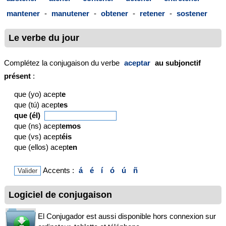
mantener
-
manutener
-
obtener
-
retener
-
sostener
Le verbe du jour
Complétez la conjugaison du verbe
aceptar
au subjonctif
présent
:
que (yo) acept
e
que (tú) acept
es
que (él)
que (ns) acept
emos
que (vs) acept
éis
que (ellos) acept
en
Accents :
á
é
í
ó
ú
ñ
Logiciel de conjugaison
El Conjugador est aussi disponible hors connexion sur