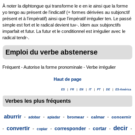
À noter la diphtongue qui transforme le e en ie ainsi que la forme
yo tengo au présent de l'indicatif (+ formes dérivées au subjonctif
présent et à l'impératif) ainsi que l'impératif irrégulier ten. Le passé
simple est fort et le radical devient tuv-. Idem aux subjonctifs
imparfait et futur. La futur et le conditionnel est irrégulier avec le
radical tendr-.
Emploi du verbe abstenerse
Fréquent - Autorise la forme pronominale - Verbe irrégulier
Haut de page
ES
|
FR
|
EN
|
IT
|
PT
|
DE
|
ES-América
Verbes les plus fréquents
aburrir
-
-
-
-
-
bromear
calmar
concernir
adobar
apiadar
decir
convertir
-
-
-
corresponder
-
cortar
-
-
copiar