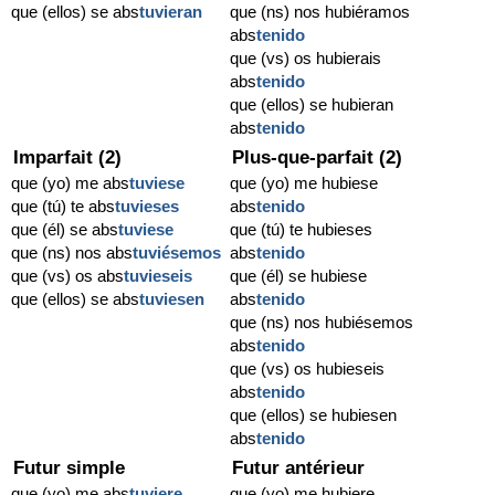
que (ellos) se abs
tuvieran
que (ns) nos hubiéramos
abs
tenido
que (vs) os hubierais
abs
tenido
que (ellos) se hubieran
abs
tenido
Imparfait (2)
Plus-que-parfait (2)
que (yo) me abs
tuviese
que (yo) me hubiese
que (tú) te abs
tuvieses
abs
tenido
que (él) se abs
tuviese
que (tú) te hubieses
que (ns) nos abs
tuviésemos
abs
tenido
que (vs) os abs
tuvieseis
que (él) se hubiese
que (ellos) se abs
tuviesen
abs
tenido
que (ns) nos hubiésemos
abs
tenido
que (vs) os hubieseis
abs
tenido
que (ellos) se hubiesen
abs
tenido
Futur simple
Futur antérieur
que (yo) me abs
tuviere
que (yo) me hubiere