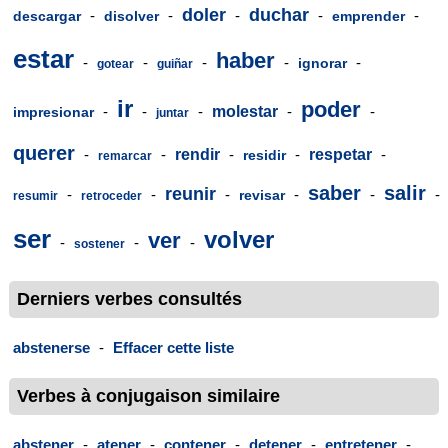
doler
duchar
-
-
-
-
-
descargar
disolver
emprender
estar
haber
-
-
-
-
-
ignorar
gotear
guiñar
ir
poder
-
-
-
molestar
-
-
impresionar
juntar
querer
-
-
rendir
-
-
respetar
-
residir
remarcar
saber
salir
reunir
-
-
-
-
-
-
revisar
resumir
retroceder
ser
volver
ver
-
-
-
sostener
Derniers verbes consultés
abstenerse
-
Effacer cette liste
Verbes à conjugaison similaire
abstener
-
atener
-
contener
-
detener
-
entretener
-