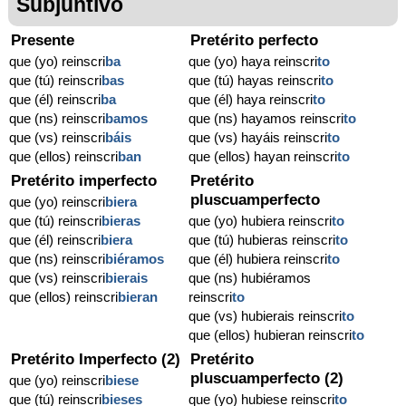
Subjuntivo
Presente
Pretérito perfecto
que (yo) reinscri
ba
que (yo) haya reinscri
to
que (tú) reinscri
bas
que (tú) hayas reinscri
to
que (él) reinscri
ba
que (él) haya reinscri
to
que (ns) reinscri
bamos
que (ns) hayamos reinscri
to
que (vs) reinscri
báis
que (vs) hayáis reinscri
to
que (ellos) reinscri
ban
que (ellos) hayan reinscri
to
Pretérito imperfecto
Pretérito
pluscuamperfecto
que (yo) reinscri
biera
que (tú) reinscri
bieras
que (yo) hubiera reinscri
to
que (él) reinscri
biera
que (tú) hubieras reinscri
to
que (ns) reinscri
biéramos
que (él) hubiera reinscri
to
que (vs) reinscri
bierais
que (ns) hubiéramos
que (ellos) reinscri
bieran
reinscri
to
que (vs) hubierais reinscri
to
que (ellos) hubieran reinscri
to
Pretérito Imperfecto (2)
Pretérito
pluscuamperfecto (2)
que (yo) reinscri
biese
que (tú) reinscri
bieses
que (yo) hubiese reinscri
to