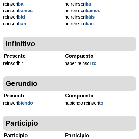
reinscri
ba
no reinscri
ba
reinscri
bamos
no reinscri
bamos
reinscri
bid
no reinscri
báis
reinscri
ban
no reinscri
ban
Infinitivo
Presente
Compuesto
reinscribir
haber reinscri
to
Gerundio
Presente
Compuesto
reinscri
biendo
habiendo reinscri
to
Participio
Participio
Participio