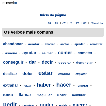
reinscri
to
-
Início da página
ES
|
FR
|
EN
|
IT
|
PT
|
DE
|
ES-América
Os verbos mais comuns
abandonar
-
-
-
-
-
acodar
ahorrar
anotar
apiadar
arrastrar
comer
ayudar
-
-
-
-
-
cometer
-
asociar
calmar
dar
decir
conseguir
-
-
-
-
-
decorar
denunciar
estar
doler
deslizar
-
-
-
-
-
evaluar
explotar
hacer
haber
extrañar
-
-
-
-
-
ignorar
forzar
llamar
-
-
-
-
-
maquillar
nombrar
instituir
mediar
pedir
poder
querer
-
-
-
-
-
penetrar
podrir