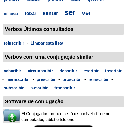
ser
ver
sentar
-
robar
-
-
-
rellenar
Verbos Últimos consultados
reinscribir
-
Limpar esta lista
Verbos com uma conjugação similar
adscribir
-
circunscribir
-
describir
-
escribir
-
inscribir
-
manuscribir
-
prescribir
-
proscribir
-
reinscribir
-
subscribir
-
suscribir
-
transcribir
Software de conjugação
El Conjugador também está disponível offline no
computador, tablet e telefone.