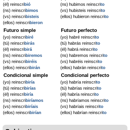
(él) reinscri
bió
(ns) hubimos reinscri
to
(ns) reinscri
bimos
(vs) hubisteis reinscri
to
(vs) reinscri
bisteis
(ellos) hubieron reinscri
to
(ellos) reinscri
bieron
Futuro simple
Futuro perfecto
(yo) reinscri
biré
(yo) habré reinscri
to
(tú) reinscri
birás
(tú) habrás reinscri
to
(él) reinscri
birá
(él) habrá reinscri
to
(ns) reinscri
biremos
(ns) habremos reinscri
to
(vs) reinscri
biréis
(vs) habréis reinscri
to
(ellos) reinscri
birán
(ellos) habrán reinscri
to
Condicional simple
Condicional perfecto
(yo) reinscri
biría
(yo) habría reinscri
to
(tú) reinscri
birías
(tú) habrías reinscri
to
(él) reinscri
biría
(él) habría reinscri
to
(ns) reinscri
biríamos
(ns) habríamos reinscri
to
(vs) reinscri
biríais
(vs) habríais reinscri
to
(ellos) reinscri
birían
(ellos) habrían reinscri
to