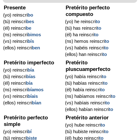
Presente
Pretérito perfecto
compuesto
(yo) reinscri
bo
(tú) reinscri
bes
(yo) he reinscri
to
(él) reinscri
be
(tú) has reinscri
to
(ns) reinscri
bimos
(él) ha reinscri
to
(vs) reinscri
bís
(ns) hemos reinscri
to
(ellos) reinscri
ben
(vs) habéis reinscri
to
(ellos) han reinscri
to
Pretérito imperfecto
Pretérito
pluscuamperfecto
(yo) reinscri
bía
(tú) reinscri
bías
(yo) había reinscri
to
(él) reinscri
bía
(tú) habías reinscri
to
(ns) reinscri
bíamos
(él) había reinscri
to
(vs) reinscri
bíais
(ns) habíamos reinscri
to
(ellos) reinscri
bían
(vs) habíais reinscri
to
(ellos) habían reinscri
to
Pretérito perfecto
Pretérito anterior
simple
(yo) hube reinscri
to
(yo) reinscri
bí
(tú) hubiste reinscri
to
(tú) reinscri
biste
(él) hubo reinscri
to