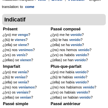
translation: to
come
Indicatif
Présent
Passé composé
¿(yo) me
vengo
?
¿(yo) me he
venido
?
¿(tú) te
vienes
?
¿(tú) te has
venido
?
¿(ella) se
viene
?
¿(ella) se ha
venido
?
¿(ns) nos
venimos
?
¿(ns) nos hemos
venido
?
¿(vs) os
venís
?
¿(vs) os habéis
venido
?
¿(ellas) se
vienen
?
¿(ellas) se han
venido
?
Imparfait
Plus-que-parfait
¿(yo) me
venía
?
¿(yo) me había
venido
?
¿(tú) te
venías
?
¿(tú) te habías
venido
?
¿(ella) se
venía
?
¿(ella) se había
venido
?
¿(ns) nos
veníamos
?
¿(ns) nos habíamos
venido
?
¿(vs) os
veníais
?
¿(vs) os habíais
venido
?
¿(ellas) se
venían
?
¿(ellas) se habían
venido
?
Passé simple
Passé antérieur