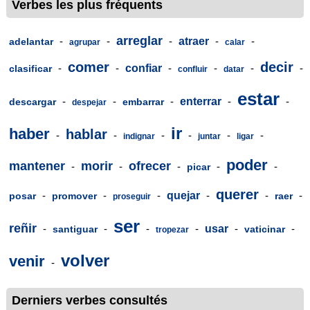
Verbes les plus fréquents
arreglar
-
-
-
atraer
-
-
adelantar
agrupar
calar
comer
decir
-
-
confiar
-
-
-
-
clasificar
confluir
datar
estar
-
-
-
enterrar
-
-
descargar
embarrar
despejar
ir
haber
hablar
-
-
-
-
-
-
indignar
juntar
ligar
poder
mantener
morir
ofrecer
-
-
-
-
-
picar
querer
-
-
-
quejar
-
-
-
posar
promover
raer
proseguir
ser
reñir
-
-
-
-
usar
-
-
santiguar
vaticinar
tropezar
volver
venir
-
Derniers verbes consultés