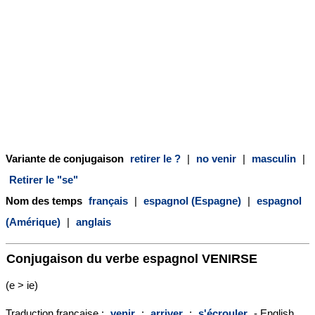
Variante de conjugaison
retirer le ?
|
no venir
|
masculin
|
Retirer le "se"
Nom des temps
français
|
espagnol (Espagne)
|
espagnol
(Amérique)
|
anglais
Conjugaison du verbe espagnol
VENIRSE
(e > ie)
Traduction française :
venir
;
arriver
;
s'écrouler
- English