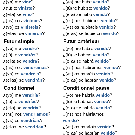
¿(yo) me
vine
?
¿(yo) me hube
venido
?
¿(tú) te
viniste
?
¿(tú) te hubiste
venido
?
¿(ella) se
vino
?
¿(ella) se hubo
venido
?
¿(ns) nos
vinimos
?
¿(ns) nos hubimos
venido
?
¿(vs) os
vinisteis
?
¿(vs) os hubisteis
venido
?
¿(ellas) se
vinieron
?
¿(ellas) se hubieron
venido
?
Futur simple
Futur antérieur
¿(yo) me
vendré
?
¿(yo) me habré
venido
?
¿(tú) te
vendrás
?
¿(tú) te habrás
venido
?
¿(ella) se
vendrá
?
¿(ella) se habrá
venido
?
¿(ns) nos
vendremos
?
¿(ns) nos habremos
venido
?
¿(vs) os
vendréis
?
¿(vs) os habréis
venido
?
¿(ellas) se
vendrán
?
¿(ellas) se habrán
venido
?
Conditionnel
Conditionnel passé
¿(yo) me
vendría
?
¿(yo) me habría
venido
?
¿(tú) te
vendrías
?
¿(tú) te habrías
venido
?
¿(ella) se
vendría
?
¿(ella) se habría
venido
?
¿(ns) nos
vendríamos
?
¿(ns) nos habríamos
¿(vs) os
vendríais
?
venido
?
¿(ellas) se
vendrían
?
¿(vs) os habríais
venido
?
¿(ellas) se habrían
venido
?