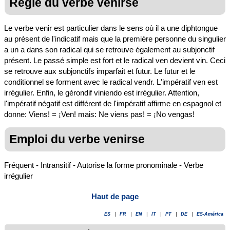
Règle du verbe venirse
Le verbe venir est particulier dans le sens où il a une diphtongue
au présent de l'indicatif mais que la première personne du singulier
a un a dans son radical qui se retrouve également au subjonctif
présent. Le passé simple est fort et le radical ven devient vin. Ceci
se retrouve aux subjonctifs imparfait et futur. Le futur et le
conditionnel se forment avec le radical vendr. L'impératif ven est
irrégulier. Enfin, le gérondif viniendo est irrégulier. Attention,
l'impératif négatif est différent de l'impératif affirme en espagnol et
donne: Viens! = ¡Ven! mais: Ne viens pas! = ¡No vengas!
Emploi du verbe venirse
Fréquent - Intransitif - Autorise la forme pronominale - Verbe
irrégulier
Haut de page
ES
|
FR
|
EN
|
IT
|
PT
|
DE
|
ES-América