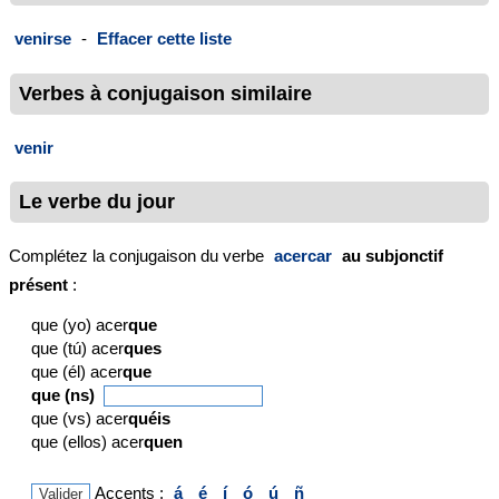
venirse
-
Effacer cette liste
Verbes à conjugaison similaire
venir
Le verbe du jour
Complétez la conjugaison du verbe
acercar
au subjonctif
présent
:
que (yo) acer
que
que (tú) acer
ques
que (él) acer
que
que (ns)
que (vs) acer
quéis
que (ellos) acer
quen
Accents :
á
é
í
ó
ú
ñ