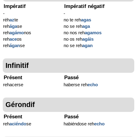
Impératif
Impératif négatif
-
-
réh
az
te
no te reh
agas
reh
ága
se
no se reh
aga
reh
agámo
nos
no nos reh
agamos
reh
ace
os
no os reh
agáis
reh
ágan
se
no se reh
agan
Infinitif
Présent
Passé
rehacerse
haberse reh
echo
Gérondif
Présent
Passé
reh
aciéndo
se
habiéndose reh
echo