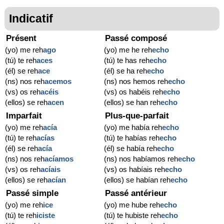
Indicatif
Présent
Passé composé
(yo) me reh
ago
(yo) me he reh
echo
(tú) te reh
aces
(tú) te has reh
echo
(él) se reh
ace
(él) se ha reh
echo
(ns) nos reh
acemos
(ns) nos hemos reh
echo
(vs) os reh
acéis
(vs) os habéis reh
echo
(ellos) se reh
acen
(ellos) se han reh
echo
Imparfait
Plus-que-parfait
(yo) me reh
acía
(yo) me había reh
echo
(tú) te reh
acías
(tú) te habías reh
echo
(él) se reh
acía
(él) se había reh
echo
(ns) nos reh
acíamos
(ns) nos habíamos reh
echo
(vs) os reh
acíais
(vs) os habíais reh
echo
(ellos) se reh
acían
(ellos) se habían reh
echo
Passé simple
Passé antérieur
(yo) me reh
ice
(yo) me hube reh
echo
(tú) te reh
iciste
(tú) te hubiste reh
echo