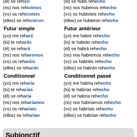
(él) se reh
izo
(él) se hubo reh
echo
(ns) nos reh
icimos
(ns) nos hubimos reh
echo
(vs) os reh
icisteis
(vs) os hubisteis reh
echo
(ellos) se reh
icieron
(ellos) se hubieron reh
echo
Futur simple
Futur antérieur
(yo) me reh
aré
(yo) me habré reh
echo
(tú) te reh
arás
(tú) te habrás reh
echo
(él) se reh
ará
(él) se habrá reh
echo
(ns) nos reh
aremos
(ns) nos habremos reh
echo
(vs) os reh
aréis
(vs) os habréis reh
echo
(ellos) se reh
arán
(ellos) se habrán reh
echo
Conditionnel
Conditionnel passé
(yo) me reh
aría
(yo) me habría reh
echo
(tú) te reh
arías
(tú) te habrías reh
echo
(él) se reh
aría
(él) se habría reh
echo
(ns) nos reh
aríamos
(ns) nos habríamos reh
echo
(vs) os reh
aríais
(vs) os habríais reh
echo
(ellos) se reh
arían
(ellos) se habrían reh
echo
Subjonctif