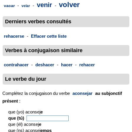
volver
venir
-
-
-
vacar
velar
Derniers verbes consultés
rehacerse
-
Effacer cette liste
Verbes à conjugaison similaire
contrahacer
-
deshacer
-
hacer
-
rehacer
Le verbe du jour
Complétez la conjugaison du verbe
aconsejar
au subjonctif
présent
:
que (yo) aconsej
e
que (tú)
que (él) aconsej
e
que (ns) aconsej
emos