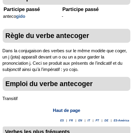
Participe passé
Participe passé
anteco
gido
-
Règle du verbe antecoger
Dans la conjugaison des verbes sur le même modèle que coger,
un j (jota) apparaît devant un o ou un a pour garder la
prononciation j. Ceci se produit aux présents de l'indicatif et du
subjonctif ainsi qu'à l'impératif : yo cojo.
Emploi du verbe antecoger
Transitif
Haut de page
ES
|
FR
|
EN
|
IT
|
PT
|
DE
|
ES-América
Verbes les plus fréquents