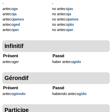
-
-
anteco
ge
no anteco
jas
anteco
ja
no anteco
ja
anteco
jamos
no anteco
jamos
anteco
ged
no anteco
jáis
anteco
jan
no anteco
jan
Infinitif
Présent
Passé
antecoger
haber anteco
gido
Gérondif
Présent
Passé
anteco
giendo
habiendo anteco
gido
Participe