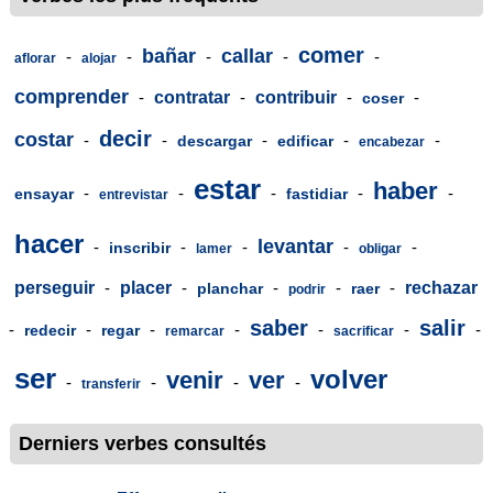
comer
bañar
callar
-
-
-
-
-
aflorar
alojar
comprender
-
contratar
-
contribuir
-
-
coser
decir
costar
-
-
-
-
-
descargar
edificar
encabezar
estar
haber
-
-
-
-
-
ensayar
fastidiar
entrevistar
hacer
levantar
-
-
-
-
-
inscribir
lamer
obligar
perseguir
-
placer
-
-
-
-
rechazar
planchar
raer
podrir
saber
salir
-
-
-
-
-
-
-
redecir
regar
remarcar
sacrificar
ser
volver
venir
ver
-
-
-
-
transferir
Derniers verbes consultés