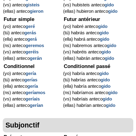
(vs) anteco
gisteis
(vs) hubisteis anteco
gido
(ellas) anteco
gieron
(ellas) hubieron anteco
gido
Futur simple
Futur antérieur
(yo) anteco
geré
(yo) habré anteco
gido
(tú) anteco
gerás
(tú) habrás anteco
gido
(ella) anteco
gerá
(ella) habrá anteco
gido
(ns) anteco
geremos
(ns) habremos anteco
gido
(vs) anteco
geréis
(vs) habréis anteco
gido
(ellas) anteco
gerán
(ellas) habrán anteco
gido
Conditionnel
Conditionnel passé
(yo) anteco
gería
(yo) habría anteco
gido
(tú) anteco
gerías
(tú) habrías anteco
gido
(ella) anteco
gería
(ella) habría anteco
gido
(ns) anteco
geríamos
(ns) habríamos anteco
gido
(vs) anteco
geríais
(vs) habríais anteco
gido
(ellas) anteco
gerían
(ellas) habrían anteco
gido
Subjonctif