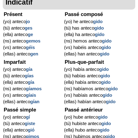
Indicatif
Présent
Passé composé
(yo) anteco
jo
(yo) he anteco
gido
(tú) anteco
ges
(tú) has anteco
gido
(ella) anteco
ge
(ella) ha anteco
gido
(ns) anteco
gemos
(ns) hemos anteco
gido
(vs) anteco
géis
(vs) habéis anteco
gido
(ellas) anteco
gen
(ellas) han anteco
gido
Imparfait
Plus-que-parfait
(yo) anteco
gía
(yo) había anteco
gido
(tú) anteco
gías
(tú) habías anteco
gido
(ella) anteco
gía
(ella) había anteco
gido
(ns) anteco
gíamos
(ns) habíamos anteco
gido
(vs) anteco
gíais
(vs) habíais anteco
gido
(ellas) anteco
gían
(ellas) habían anteco
gido
Passé simple
Passé antérieur
(yo) anteco
gí
(yo) hube anteco
gido
(tú) anteco
giste
(tú) hubiste anteco
gido
(ella) anteco
gió
(ella) hubo anteco
gido
(ns) anteco
gimos
(ns) hubimos anteco
gido