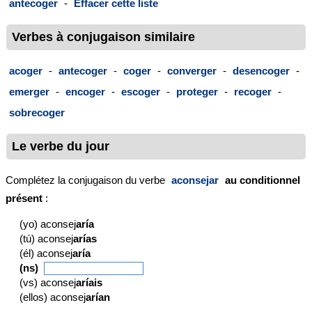
antecoger
-
Effacer cette liste
Verbes à conjugaison similaire
acoger
-
antecoger
-
coger
-
converger
-
desencoger
-
emerger
-
encoger
-
escoger
-
proteger
-
recoger
-
sobrecoger
Le verbe du jour
Complétez la conjugaison du verbe
aconsejar
au conditionnel
présent
:
(yo) aconsej
aría
(tú) aconsej
arías
(él) aconsej
aría
(ns)
(vs) aconsej
aríais
(ellos) aconsej
arían