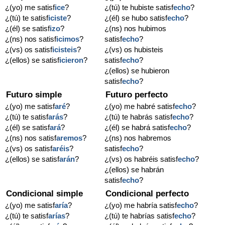
¿(yo) me satisf
ice
?
¿(tú) te hubiste satisf
echo
?
¿(tú) te satisf
iciste
?
¿(él) se hubo satisf
echo
?
¿(él) se satisf
izo
?
¿(ns) nos hubimos
¿(ns) nos satisf
icimos
?
satisf
echo
?
¿(vs) os satisf
icisteis
?
¿(vs) os hubisteis
¿(ellos) se satisf
icieron
?
satisf
echo
?
¿(ellos) se hubieron
satisf
echo
?
Futuro simple
Futuro perfecto
¿(yo) me satisf
aré
?
¿(yo) me habré satisf
echo
?
¿(tú) te satisf
arás
?
¿(tú) te habrás satisf
echo
?
¿(él) se satisf
ará
?
¿(él) se habrá satisf
echo
?
¿(ns) nos satisf
aremos
?
¿(ns) nos habremos
¿(vs) os satisf
aréis
?
satisf
echo
?
¿(ellos) se satisf
arán
?
¿(vs) os habréis satisf
echo
?
¿(ellos) se habrán
satisf
echo
?
Condicional simple
Condicional perfecto
¿(yo) me satisf
aría
?
¿(yo) me habría satisf
echo
?
¿(tú) te satisf
arías
?
¿(tú) te habrías satisf
echo
?