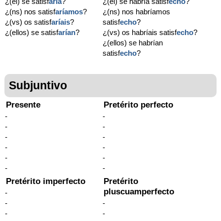
¿(él) se satisf
aría
?
¿(él) se habría satisf
echo
?
¿(ns) nos satisf
aríamos
?
¿(ns) nos habríamos
¿(vs) os satisf
aríais
?
satisf
echo
?
¿(ellos) se satisf
arían
?
¿(vs) os habríais satisf
echo
?
¿(ellos) se habrían
satisf
echo
?
Subjuntivo
Presente
Pretérito perfecto
-
-
-
-
-
-
-
-
-
-
-
-
Pretérito imperfecto
Pretérito
pluscuamperfecto
-
-
-
-
-