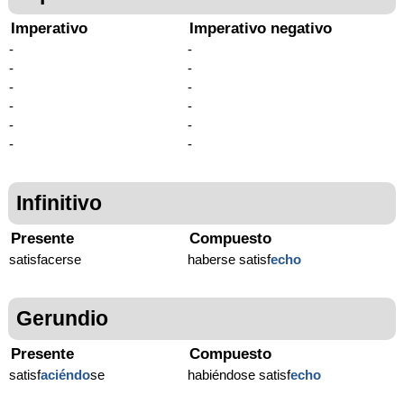
Imperativo
Imperativo negativo
-
-
-
-
-
-
-
-
-
-
-
-
Infinitivo
Presente
Compuesto
satisfacerse
haberse satisf
echo
Gerundio
Presente
Compuesto
satisf
aciéndo
se
habiéndose satisf
echo