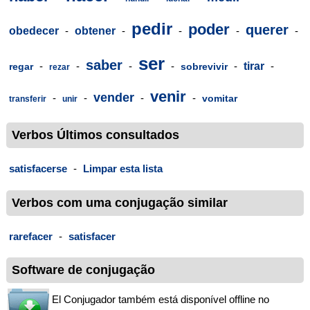
pedir
poder
querer
obedecer
-
obtener
-
-
-
-
ser
saber
-
-
-
-
-
tirar
-
regar
sobrevivir
rezar
venir
vender
-
-
-
-
vomitar
transferir
unir
Verbos Últimos consultados
satisfacerse
-
Limpar esta lista
Verbos com uma conjugação similar
rarefacer
-
satisfacer
Software de conjugação
El Conjugador também está disponível offline no