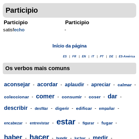
Participio
Participio
Participio
satisf
echo
-
Início da página
ES
|
FR
|
EN
|
IT
|
PT
|
DE
|
ES-América
Os verbos mais comuns
aconsejar
acordar
-
-
aplaudir
-
apreciar
-
-
calmar
comer
dar
-
-
-
-
-
coleccionar
consumir
coser
describir
-
-
-
-
-
digerir
edificar
desfilar
empañar
estar
-
-
-
-
-
fugar
encabezar
entrevistar
figurar
hacer
haber
medir
-
-
-
-
-
hundir
luchar