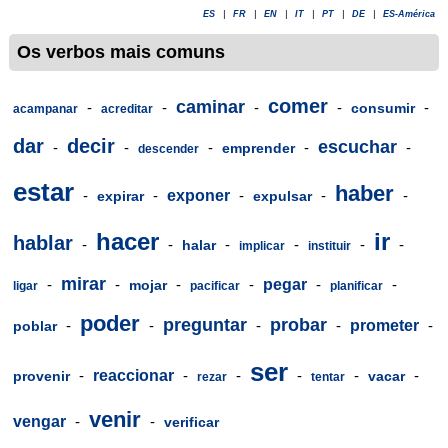
ES
|
FR
|
EN
|
IT
|
PT
|
DE
|
ES-América
Os verbos mais comuns
comer
caminar
-
-
-
-
-
consumir
acampanar
acreditar
dar
decir
escuchar
-
-
-
-
-
emprender
descender
estar
haber
-
-
exponer
-
-
-
expirar
expulsar
hacer
ir
hablar
-
-
-
-
-
-
halar
implicar
instituir
mirar
-
-
-
-
pegar
-
-
mojar
ligar
pacificar
planificar
poder
preguntar
probar
-
-
-
-
prometer
-
poblar
ser
-
reaccionar
-
-
-
-
-
provenir
vacar
rezar
tentar
venir
vengar
-
-
verificar