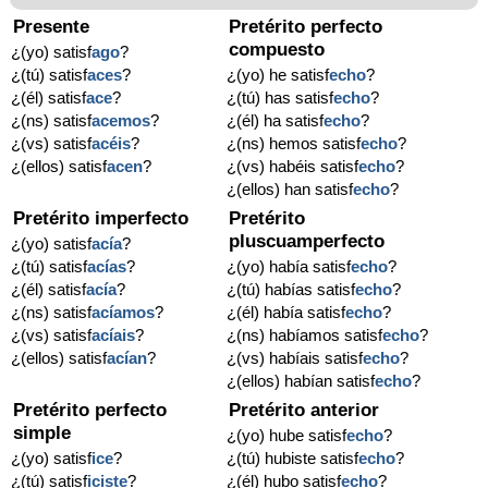
Presente
Pretérito perfecto
compuesto
¿(yo) satisf
ago
?
¿(tú) satisf
aces
?
¿(yo) he satisf
echo
?
¿(él) satisf
ace
?
¿(tú) has satisf
echo
?
¿(ns) satisf
acemos
?
¿(él) ha satisf
echo
?
¿(vs) satisf
acéis
?
¿(ns) hemos satisf
echo
?
¿(ellos) satisf
acen
?
¿(vs) habéis satisf
echo
?
¿(ellos) han satisf
echo
?
Pretérito imperfecto
Pretérito
pluscuamperfecto
¿(yo) satisf
acía
?
¿(tú) satisf
acías
?
¿(yo) había satisf
echo
?
¿(él) satisf
acía
?
¿(tú) habías satisf
echo
?
¿(ns) satisf
acíamos
?
¿(él) había satisf
echo
?
¿(vs) satisf
acíais
?
¿(ns) habíamos satisf
echo
?
¿(ellos) satisf
acían
?
¿(vs) habíais satisf
echo
?
¿(ellos) habían satisf
echo
?
Pretérito perfecto
Pretérito anterior
simple
¿(yo) hube satisf
echo
?
¿(yo) satisf
ice
?
¿(tú) hubiste satisf
echo
?
¿(tú) satisf
iciste
?
¿(él) hubo satisf
echo
?