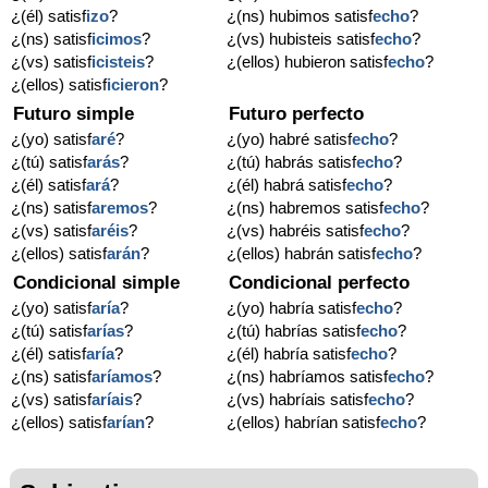
¿(él) satisf
izo
?
¿(ns) hubimos satisf
echo
?
¿(ns) satisf
icimos
?
¿(vs) hubisteis satisf
echo
?
¿(vs) satisf
icisteis
?
¿(ellos) hubieron satisf
echo
?
¿(ellos) satisf
icieron
?
Futuro simple
Futuro perfecto
¿(yo) satisf
aré
?
¿(yo) habré satisf
echo
?
¿(tú) satisf
arás
?
¿(tú) habrás satisf
echo
?
¿(él) satisf
ará
?
¿(él) habrá satisf
echo
?
¿(ns) satisf
aremos
?
¿(ns) habremos satisf
echo
?
¿(vs) satisf
aréis
?
¿(vs) habréis satisf
echo
?
¿(ellos) satisf
arán
?
¿(ellos) habrán satisf
echo
?
Condicional simple
Condicional perfecto
¿(yo) satisf
aría
?
¿(yo) habría satisf
echo
?
¿(tú) satisf
arías
?
¿(tú) habrías satisf
echo
?
¿(él) satisf
aría
?
¿(él) habría satisf
echo
?
¿(ns) satisf
aríamos
?
¿(ns) habríamos satisf
echo
?
¿(vs) satisf
aríais
?
¿(vs) habríais satisf
echo
?
¿(ellos) satisf
arían
?
¿(ellos) habrían satisf
echo
?