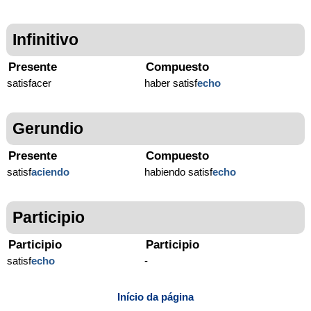
Infinitivo
Presente
Compuesto
satisfacer
haber satisf
echo
Gerundio
Presente
Compuesto
satisf
aciendo
habiendo satisf
echo
Participio
Participio
Participio
satisf
echo
-
Início da página