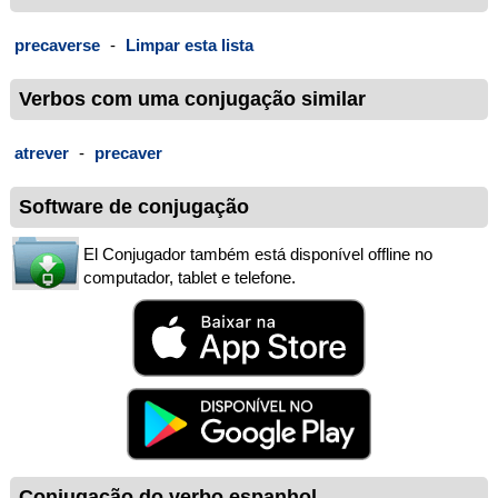
precaverse
-
Limpar esta lista
Verbos com uma conjugação similar
atrever
-
precaver
Software de conjugação
El Conjugador também está disponível offline no
computador, tablet e telefone.
Conjugação do verbo espanhol