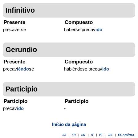
Infinitivo
Presente
Compuesto
precaverse
haberse precav
ido
Gerundio
Presente
Compuesto
precav
iéndo
se
habiéndose precav
ido
Participio
Participio
Participio
precav
ido
-
Início da página
ES
|
FR
|
EN
|
IT
|
PT
|
DE
|
ES-América