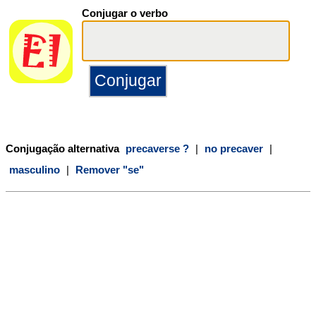
Conjugar o verbo
Conjugação alternativa
precaverse ?
|
no precaver
|
masculino
|
Remover "se"