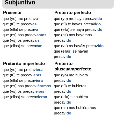
Subjuntivo
Presente
Pretérito perfecto
que (yo) me precav
a
que (yo) me haya precav
ido
que (tú) te precav
as
que (tú) te hayas precav
ido
que (ella) se precav
a
que (ella) se haya precav
ido
que (ns) nos precav
amos
que (ns) nos hayamos
que (vs) os precav
áis
precav
ido
que (ellas) se precav
an
que (vs) os hayáis precav
ido
que (ellas) se hayan
precav
ido
Pretérito imperfecto
Pretérito
pluscuamperfecto
que (yo) me precav
iera
que (tú) te precav
ieras
que (yo) me hubiera
que (ella) se precav
iera
precav
ido
que (ns) nos precav
iéramos
que (tú) te hubieras
que (vs) os precav
ierais
precav
ido
que (ellas) se precav
ieran
que (ella) se hubiera
precav
ido
que (ns) nos hubiéramos
precav
ido