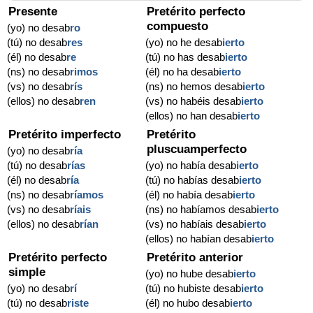
Presente
Pretérito perfecto
compuesto
(yo) no desab
ro
(tú) no desab
res
(yo) no he desab
ierto
(él) no desab
re
(tú) no has desab
ierto
(ns) no desab
rimos
(él) no ha desab
ierto
(vs) no desab
rís
(ns) no hemos desab
ierto
(ellos) no desab
ren
(vs) no habéis desab
ierto
(ellos) no han desab
ierto
Pretérito imperfecto
Pretérito
pluscuamperfecto
(yo) no desab
ría
(tú) no desab
rías
(yo) no había desab
ierto
(él) no desab
ría
(tú) no habías desab
ierto
(ns) no desab
ríamos
(él) no había desab
ierto
(vs) no desab
ríais
(ns) no habíamos desab
ierto
(ellos) no desab
rían
(vs) no habíais desab
ierto
(ellos) no habían desab
ierto
Pretérito perfecto
Pretérito anterior
simple
(yo) no hube desab
ierto
(yo) no desab
rí
(tú) no hubiste desab
ierto
(tú) no desab
riste
(él) no hubo desab
ierto