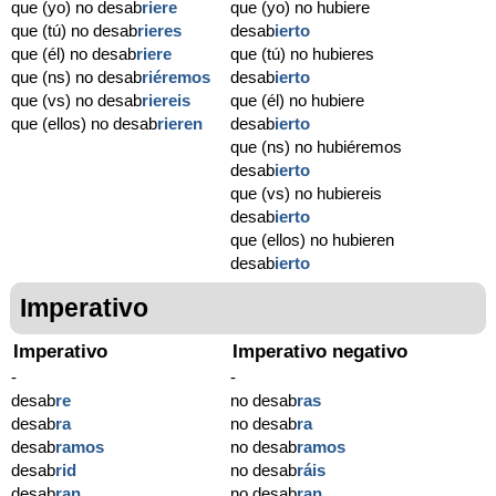
que (yo) no desab
riere
que (yo) no hubiere
que (tú) no desab
rieres
desab
ierto
que (él) no desab
riere
que (tú) no hubieres
que (ns) no desab
riéremos
desab
ierto
que (vs) no desab
riereis
que (él) no hubiere
que (ellos) no desab
rieren
desab
ierto
que (ns) no hubiéremos
desab
ierto
que (vs) no hubiereis
desab
ierto
que (ellos) no hubieren
desab
ierto
Imperativo
Imperativo
Imperativo negativo
-
-
desab
re
no desab
ras
desab
ra
no desab
ra
desab
ramos
no desab
ramos
desab
rid
no desab
ráis
desab
ran
no desab
ran