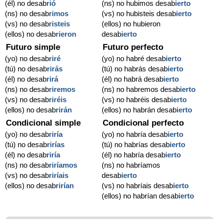
(él) no desab
rió
(ns) no hubimos desab
ierto
(ns) no desab
rimos
(vs) no hubisteis desab
ierto
(vs) no desab
risteis
(ellos) no hubieron
(ellos) no desab
rieron
desab
ierto
Futuro simple
Futuro perfecto
(yo) no desab
riré
(yo) no habré desab
ierto
(tú) no desab
rirás
(tú) no habrás desab
ierto
(él) no desab
rirá
(él) no habrá desab
ierto
(ns) no desab
riremos
(ns) no habremos desab
ierto
(vs) no desab
riréis
(vs) no habréis desab
ierto
(ellos) no desab
rirán
(ellos) no habrán desab
ierto
Condicional simple
Condicional perfecto
(yo) no desab
riría
(yo) no habría desab
ierto
(tú) no desab
rirías
(tú) no habrías desab
ierto
(él) no desab
riría
(él) no habría desab
ierto
(ns) no desab
riríamos
(ns) no habríamos
(vs) no desab
riríais
desab
ierto
(ellos) no desab
rirían
(vs) no habríais desab
ierto
(ellos) no habrían desab
ierto