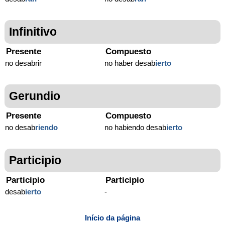
Infinitivo
Presente
Compuesto
no desabrir
no haber desab
ierto
Gerundio
Presente
Compuesto
no desab
riendo
no habiendo desab
ierto
Participio
Participio
Participio
desab
ierto
-
Início da página