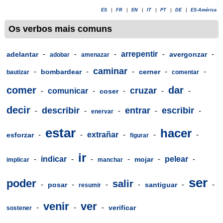
ES
|
FR
|
EN
|
IT
|
PT
|
DE
|
ES-América
Os verbos mais comuns
-
-
-
arrepentir
-
-
adelantar
avergonzar
adobar
amenazar
caminar
-
-
-
-
-
bombardear
cerner
bautizar
comentar
comer
dar
cruzar
-
comunicar
-
-
-
-
coser
decir
describir
entrar
escribir
-
-
-
-
-
enervar
estar
hacer
-
-
extrañar
-
-
-
esforzar
figurar
ir
-
indicar
-
-
-
-
pelear
-
mojar
implicar
manchar
ser
poder
salir
-
-
-
-
-
-
posar
santiguar
resumir
venir
ver
-
-
-
verificar
sostener