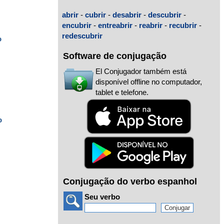
abrir
-
cubrir
-
desabrir
-
descubrir
-
encubrir
-
entreabrir
-
reabrir
-
recubrir
-
redescubrir
o
Software de conjugação
El Conjugador também está
disponível offline no computador,
tablet e telefone.
o
Conjugação do verbo espanhol
Seu verbo