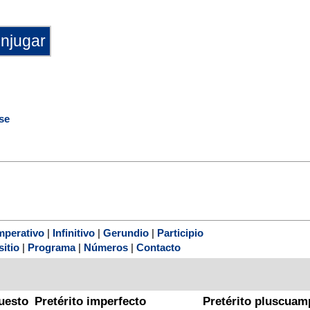
se
mperativo
|
Infinitivo
|
Gerundio
|
Participio
sitio
|
Programa
|
Números
|
Contacto
uesto
Pretérito imperfecto
Pretérito pluscuam