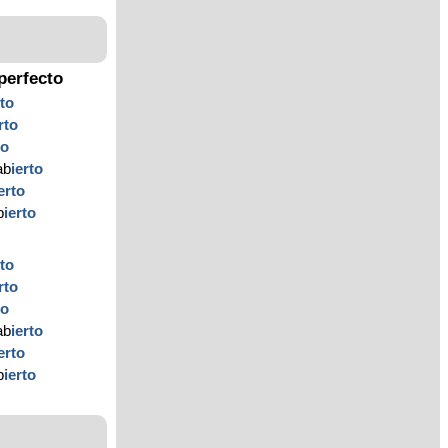
perfecto
rto
rto
to
ab
ierto
erto
b
ierto
rto
rto
to
ab
ierto
erto
b
ierto