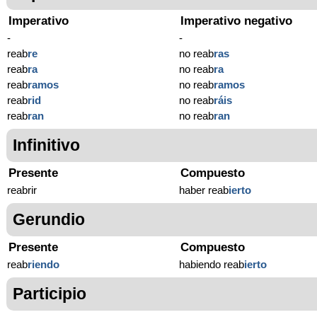
Imperativo
Imperativo negativo
-
-
reab
re
no reab
ras
reab
ra
no reab
ra
reab
ramos
no reab
ramos
reab
rid
no reab
ráis
reab
ran
no reab
ran
Infinitivo
Presente
Compuesto
reabrir
haber reab
ierto
Gerundio
Presente
Compuesto
reab
riendo
habiendo reab
ierto
Participio