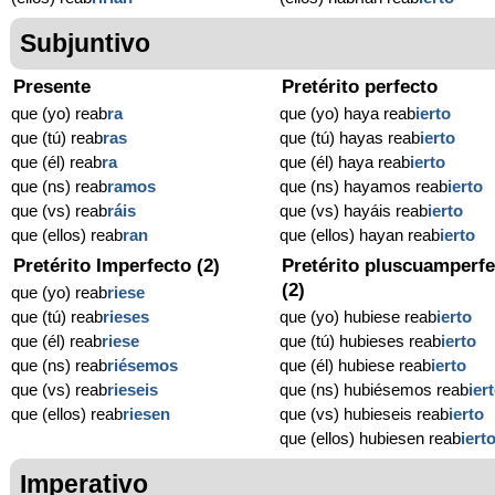
Subjuntivo
Presente
Pretérito perfecto
que (yo) reab
ra
que (yo) haya reab
ierto
que (tú) reab
ras
que (tú) hayas reab
ierto
que (él) reab
ra
que (él) haya reab
ierto
que (ns) reab
ramos
que (ns) hayamos reab
ierto
que (vs) reab
ráis
que (vs) hayáis reab
ierto
que (ellos) reab
ran
que (ellos) hayan reab
ierto
Pretérito Imperfecto (2)
Pretérito pluscuamperfe
(2)
que (yo) reab
riese
que (tú) reab
rieses
que (yo) hubiese reab
ierto
que (él) reab
riese
que (tú) hubieses reab
ierto
que (ns) reab
riésemos
que (él) hubiese reab
ierto
que (vs) reab
rieseis
que (ns) hubiésemos reab
ier
que (ellos) reab
riesen
que (vs) hubieseis reab
ierto
que (ellos) hubiesen reab
iert
Imperativo