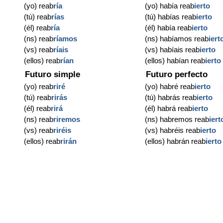
(yo) reab
ría
(yo) había reab
ierto
(tú) reab
rías
(tú) habías reab
ierto
(él) reab
ría
(él) había reab
ierto
(ns) reab
ríamos
(ns) habíamos reab
iert
(vs) reab
ríais
(vs) habíais reab
ierto
(ellos) reab
rían
(ellos) habían reab
ierto
Futuro simple
Futuro perfecto
(yo) reab
riré
(yo) habré reab
ierto
(tú) reab
rirás
(tú) habrás reab
ierto
(él) reab
rirá
(él) habrá reab
ierto
(ns) reab
riremos
(ns) habremos reab
iert
(vs) reab
riréis
(vs) habréis reab
ierto
(ellos) reab
rirán
(ellos) habrán reab
ierto