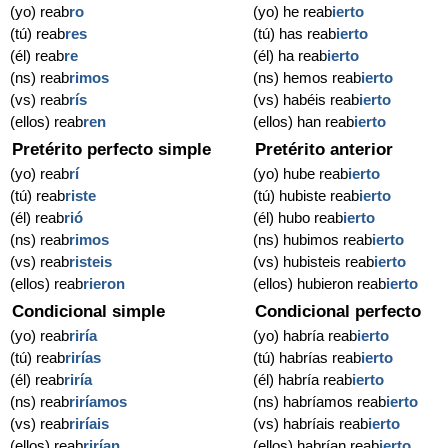
(yo) reab
ro
(yo) he reab
ierto
(tú) reab
res
(tú) has reab
ierto
(él) reab
re
(él) ha reab
ierto
(ns) reab
rimos
(ns) hemos reab
ierto
(vs) reab
rís
(vs) habéis reab
ierto
(ellos) reab
ren
(ellos) han reab
ierto
Pretérito perfecto simple
Pretérito anterior
(yo) reab
rí
(yo) hube reab
ierto
(tú) reab
riste
(tú) hubiste reab
ierto
(él) reab
rió
(él) hubo reab
ierto
(ns) reab
rimos
(ns) hubimos reab
ierto
(vs) reab
risteis
(vs) hubisteis reab
ierto
(ellos) reab
rieron
(ellos) hubieron reab
ierto
Condicional simple
Condicional perfecto
(yo) reab
riría
(yo) habría reab
ierto
(tú) reab
rirías
(tú) habrías reab
ierto
(él) reab
riría
(él) habría reab
ierto
(ns) reab
riríamos
(ns) habríamos reab
ierto
(vs) reab
riríais
(vs) habríais reab
ierto
(ellos) reab
rirían
(ellos) habrían reab
ierto