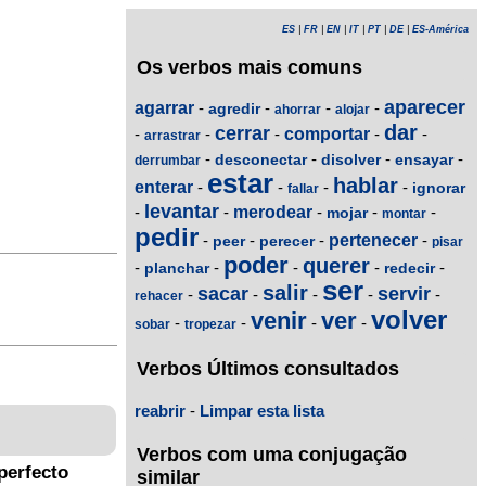
ES
|
FR
|
EN
|
IT
|
PT
|
DE
|
ES-América
Os verbos mais comuns
aparecer
agarrar
-
-
-
-
agredir
ahorrar
alojar
dar
cerrar
-
-
-
comportar
-
-
arrastrar
-
-
-
-
desconectar
disolver
ensayar
derrumbar
estar
hablar
enterar
-
-
-
-
ignorar
fallar
levantar
-
-
merodear
-
-
-
mojar
montar
pedir
-
-
-
pertenecer
-
peer
perecer
pisar
poder
querer
-
-
-
-
-
planchar
redecir
ser
salir
sacar
servir
-
-
-
-
-
rehacer
volver
venir
ver
-
-
-
-
sobar
tropezar
Verbos Últimos consultados
reabrir
-
Limpar esta lista
Verbos com uma conjugação
perfecto
similar