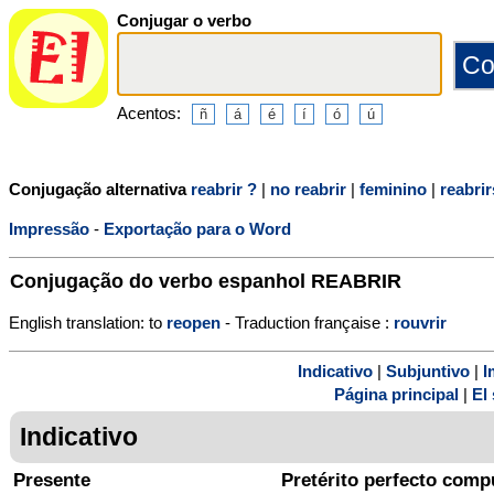
Conjugar o verbo
Acentos:
Conjugação alternativa
reabrir ?
|
no reabrir
|
feminino
|
reabrir
Impressão
-
Exportação para o Word
Conjugação do verbo espanhol
REABRIR
English translation: to
reopen
- Traduction française :
rouvrir
Indicativo
|
Subjuntivo
|
I
Página principal
|
El 
Indicativo
Presente
Pretérito perfecto comp