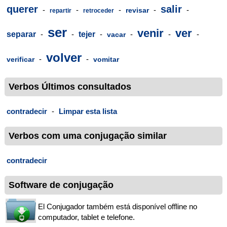
querer
salir
-
-
-
-
-
revisar
repartir
retroceder
ser
venir
ver
separar
-
-
tejer
-
-
-
-
vacar
volver
-
-
verificar
vomitar
Verbos Últimos consultados
contradecir
-
Limpar esta lista
Verbos com uma conjugação similar
contradecir
Software de conjugação
El Conjugador também está disponível offline no
computador, tablet e telefone.