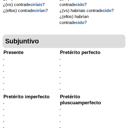
¿(vs) contrad
eciríais
?
contrad
ecido
?
¿(ellos) contrad
ecirían
?
¿(vs) habríais contrad
ecido
?
¿(ellos) habrían
contrad
ecido
?
Subjuntivo
Presente
Pretérito perfecto
-
-
-
-
-
-
-
-
-
-
-
-
Pretérito imperfecto
Pretérito
pluscuamperfecto
-
-
-
-
-
-
-
-
-