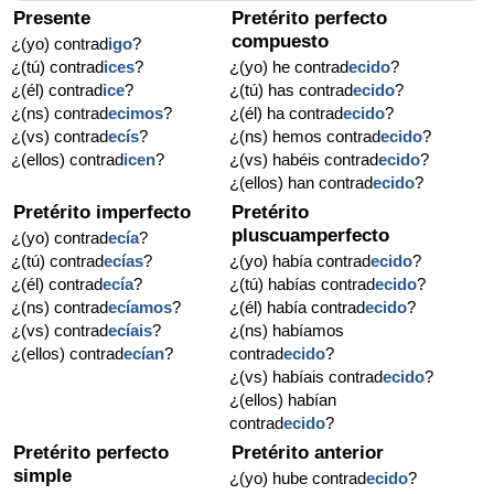
Presente
Pretérito perfecto
compuesto
¿(yo) contrad
igo
?
¿(tú) contrad
ices
?
¿(yo) he contrad
ecido
?
¿(él) contrad
ice
?
¿(tú) has contrad
ecido
?
¿(ns) contrad
ecimos
?
¿(él) ha contrad
ecido
?
¿(vs) contrad
ecís
?
¿(ns) hemos contrad
ecido
?
¿(ellos) contrad
icen
?
¿(vs) habéis contrad
ecido
?
¿(ellos) han contrad
ecido
?
Pretérito imperfecto
Pretérito
pluscuamperfecto
¿(yo) contrad
ecía
?
¿(tú) contrad
ecías
?
¿(yo) había contrad
ecido
?
¿(él) contrad
ecía
?
¿(tú) habías contrad
ecido
?
¿(ns) contrad
ecíamos
?
¿(él) había contrad
ecido
?
¿(vs) contrad
ecíais
?
¿(ns) habíamos
¿(ellos) contrad
ecían
?
contrad
ecido
?
¿(vs) habíais contrad
ecido
?
¿(ellos) habían
contrad
ecido
?
Pretérito perfecto
Pretérito anterior
simple
¿(yo) hube contrad
ecido
?