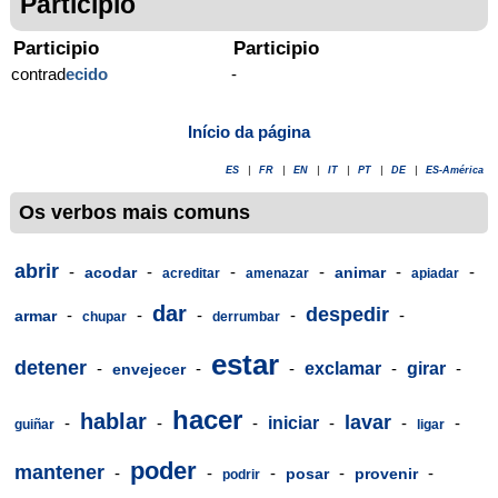
Participio
Participio
Participio
contrad
ecido
-
Início da página
ES
|
FR
|
EN
|
IT
|
PT
|
DE
|
ES-América
Os verbos mais comuns
abrir
-
-
-
-
-
-
acodar
animar
acreditar
amenazar
apiadar
dar
despedir
-
-
-
-
-
armar
chupar
derrumbar
estar
detener
-
-
-
exclamar
-
girar
-
envejecer
hacer
hablar
lavar
-
-
-
iniciar
-
-
-
guiñar
ligar
poder
mantener
-
-
-
-
-
posar
provenir
podrir