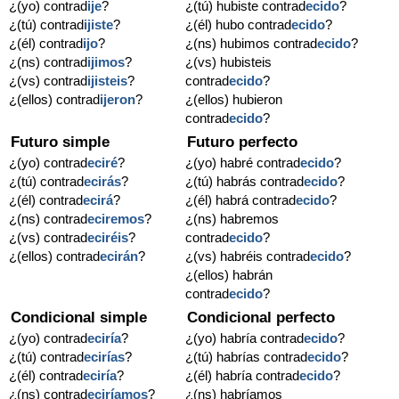
¿(yo) contrad
ije
?
¿(tú) hubiste contrad
ecido
?
¿(tú) contrad
ijiste
?
¿(él) hubo contrad
ecido
?
¿(él) contrad
ijo
?
¿(ns) hubimos contrad
ecido
?
¿(ns) contrad
ijimos
?
¿(vs) hubisteis
¿(vs) contrad
ijisteis
?
contrad
ecido
?
¿(ellos) contrad
ijeron
?
¿(ellos) hubieron
contrad
ecido
?
Futuro simple
Futuro perfecto
¿(yo) contrad
eciré
?
¿(yo) habré contrad
ecido
?
¿(tú) contrad
ecirás
?
¿(tú) habrás contrad
ecido
?
¿(él) contrad
ecirá
?
¿(él) habrá contrad
ecido
?
¿(ns) contrad
eciremos
?
¿(ns) habremos
¿(vs) contrad
eciréis
?
contrad
ecido
?
¿(ellos) contrad
ecirán
?
¿(vs) habréis contrad
ecido
?
¿(ellos) habrán
contrad
ecido
?
Condicional simple
Condicional perfecto
¿(yo) contrad
eciría
?
¿(yo) habría contrad
ecido
?
¿(tú) contrad
ecirías
?
¿(tú) habrías contrad
ecido
?
¿(él) contrad
eciría
?
¿(él) habría contrad
ecido
?
¿(ns) contrad
eciríamos
?
¿(ns) habríamos