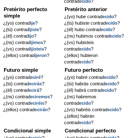
contrad
ecido
?
Pretérito perfecto
Pretérito anterior
simple
¿(yo) hube contrad
ecido
?
¿(yo) contrad
ije
?
¿(tú) hubiste contrad
ecido
?
¿(tú) contrad
ijiste
?
¿(él) hubo contrad
ecido
?
¿(él) contrad
ijo
?
¿(ns) hubimos contrad
ecido
?
¿(ns) contrad
ijimos
?
¿(vs) hubisteis
¿(vs) contrad
ijisteis
?
contrad
ecido
?
¿(ellos) contrad
ijeron
?
¿(ellos) hubieron
contrad
ecido
?
Futuro simple
Futuro perfecto
¿(yo) contrad
eciré
?
¿(yo) habré contrad
ecido
?
¿(tú) contrad
ecirás
?
¿(tú) habrás contrad
ecido
?
¿(él) contrad
ecirá
?
¿(él) habrá contrad
ecido
?
¿(ns) contrad
eciremos
?
¿(ns) habremos
¿(vs) contrad
eciréis
?
contrad
ecido
?
¿(ellos) contrad
ecirán
?
¿(vs) habréis contrad
ecido
?
¿(ellos) habrán
contrad
ecido
?
Condicional simple
Condicional perfecto
¿(yo) contrad
eciría
?
¿(yo) habría contrad
ecido
?