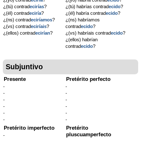
¿(tú) contrad
ecirías
?
¿(tú) habrías contrad
ecido
?
¿(él) contrad
eciría
?
¿(él) habría contrad
ecido
?
¿(ns) contrad
eciríamos
?
¿(ns) habríamos
¿(vs) contrad
eciríais
?
contrad
ecido
?
¿(ellos) contrad
ecirían
?
¿(vs) habríais contrad
ecido
?
¿(ellos) habrían
contrad
ecido
?
Subjuntivo
Presente
Pretérito perfecto
-
-
-
-
-
-
-
-
-
-
-
-
Pretérito imperfecto
Pretérito
pluscuamperfecto
-