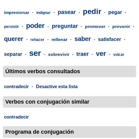
pedir
pasear
-
-
-
-
pegar
-
impresionar
indignar
poder
preguntar
-
-
-
-
-
promover
provenir
persistir
querer
saber
-
-
-
-
satisfacer
-
rellenar
rehacer
ser
ver
traer
separar
-
-
-
-
-
sobrevivir
volcar
Últimos verbos consultados
contradecir
-
Desactive esta lista
Verbos con conjugación similar
contradecir
Programa de conjugación