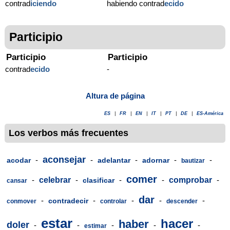
contrad
iciendo
habiendo contrad
ecido
Participio
Participio
Participio
contrad
ecido
-
Altura de página
ES
|
FR
|
EN
|
IT
|
PT
|
DE
|
ES-América
Los verbos más frecuentes
aconsejar
-
-
-
-
-
acodar
adelantar
adornar
bautizar
comer
-
celebrar
-
-
-
comprobar
-
clasificar
cansar
dar
-
-
-
-
-
contradecir
conmover
controlar
descender
estar
hacer
haber
doler
-
-
-
-
-
estimar