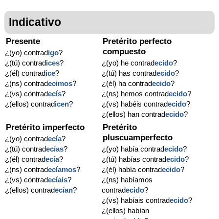
Indicativo
Presente
Pretérito perfecto
compuesto
¿(yo) contrad
igo
?
¿(tú) contrad
ices
?
¿(yo) he contrad
ecido
?
¿(él) contrad
ice
?
¿(tú) has contrad
ecido
?
¿(ns) contrad
ecimos
?
¿(él) ha contrad
ecido
?
¿(vs) contrad
ecís
?
¿(ns) hemos contrad
ecido
?
¿(ellos) contrad
icen
?
¿(vs) habéis contrad
ecido
?
¿(ellos) han contrad
ecido
?
Pretérito imperfecto
Pretérito
pluscuamperfecto
¿(yo) contrad
ecía
?
¿(tú) contrad
ecías
?
¿(yo) había contrad
ecido
?
¿(él) contrad
ecía
?
¿(tú) habías contrad
ecido
?
¿(ns) contrad
ecíamos
?
¿(él) había contrad
ecido
?
¿(vs) contrad
ecíais
?
¿(ns) habíamos
¿(ellos) contrad
ecían
?
contrad
ecido
?
¿(vs) habíais contrad
ecido
?
¿(ellos) habían