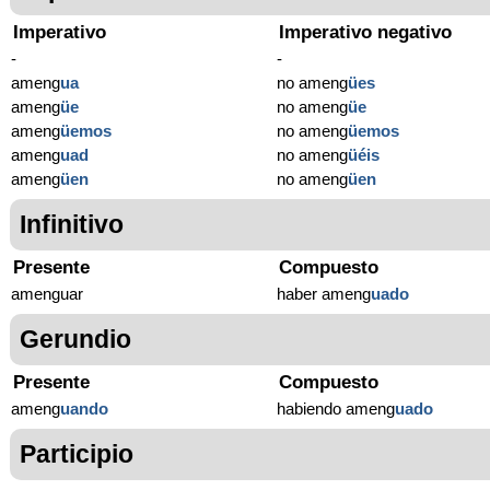
Imperativo
Imperativo negativo
-
-
ameng
ua
no ameng
ües
ameng
üe
no ameng
üe
ameng
üemos
no ameng
üemos
ameng
uad
no ameng
üéis
ameng
üen
no ameng
üen
Infinitivo
Presente
Compuesto
amenguar
haber ameng
uado
Gerundio
Presente
Compuesto
ameng
uando
habiendo ameng
uado
Participio