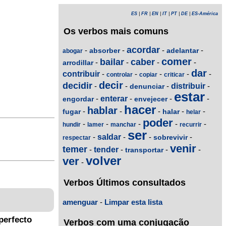
ES
|
FR
|
EN
|
IT
|
PT
|
DE
|
ES-América
Os verbos mais comuns
acordar
-
-
-
-
absorber
adelantar
abogar
comer
bailar
caber
-
-
-
-
arrodillar
dar
contribuir
-
-
-
-
-
controlar
copiar
criticar
decir
decidir
-
-
-
distribuir
-
denunciar
estar
-
enterar
-
-
-
engordar
envejecer
hacer
hablar
-
-
-
-
-
fugar
halar
helar
poder
-
-
-
-
-
hundir
lamer
manchar
recurrir
ser
-
saldar
-
-
-
sobrevivir
respectar
venir
temer
-
tender
-
-
-
transportar
volver
ver
-
Verbos Últimos consultados
amenguar
-
Limpar esta lista
perfecto
Verbos com uma conjugação