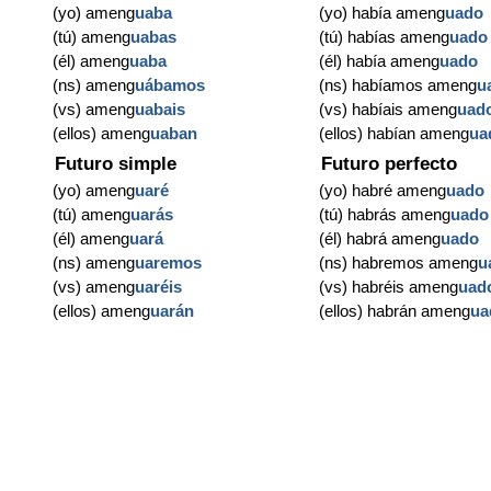
(yo) ameng
uaba
(yo) había ameng
uado
(tú) ameng
uabas
(tú) habías ameng
uado
(él) ameng
uaba
(él) había ameng
uado
(ns) ameng
uábamos
(ns) habíamos ameng
u
(vs) ameng
uabais
(vs) habíais ameng
uad
(ellos) ameng
uaban
(ellos) habían ameng
ua
Futuro simple
Futuro perfecto
(yo) ameng
uaré
(yo) habré ameng
uado
(tú) ameng
uarás
(tú) habrás ameng
uado
(él) ameng
uará
(él) habrá ameng
uado
(ns) ameng
uaremos
(ns) habremos ameng
u
(vs) ameng
uaréis
(vs) habréis ameng
uad
(ellos) ameng
uarán
(ellos) habrán ameng
ua