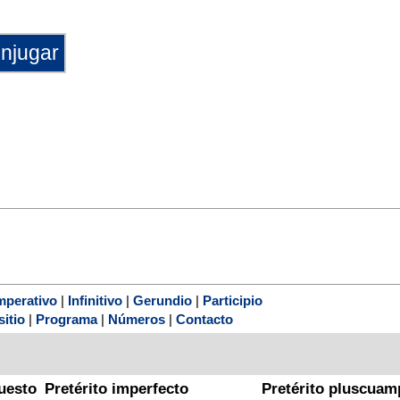
mperativo
|
Infinitivo
|
Gerundio
|
Participio
sitio
|
Programa
|
Números
|
Contacto
uesto
Pretérito imperfecto
Pretérito pluscuam