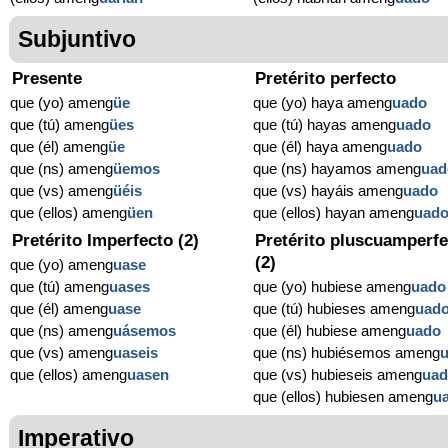
Subjuntivo
Presente
Pretérito perfecto
que (yo) ameng
üe
que (yo) haya ameng
uado
que (tú) ameng
ües
que (tú) hayas ameng
uado
que (él) ameng
üe
que (él) haya ameng
uado
que (ns) ameng
üemos
que (ns) hayamos ameng
uad
que (vs) ameng
üéis
que (vs) hayáis ameng
uado
que (ellos) ameng
üen
que (ellos) hayan ameng
uad
Pretérito Imperfecto (2)
Pretérito pluscuamperfe
(2)
que (yo) ameng
uase
que (tú) ameng
uases
que (yo) hubiese ameng
uado
que (él) ameng
uase
que (tú) hubieses ameng
uad
que (ns) ameng
uásemos
que (él) hubiese ameng
uado
que (vs) ameng
uaseis
que (ns) hubiésemos ameng
que (ellos) ameng
uasen
que (vs) hubieseis ameng
ua
que (ellos) hubiesen ameng
u
Imperativo