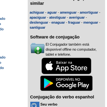
similar
achiguar
-
aguar
-
amenguar
-
amortiguar
-
apaciguar
-
atestiguar
-
averiguar
-
ado
deslenguar
-
enaguar
-
fraguar
-
menguar
-
o
santiguar
do
Software de conjugação
El Conjugador também está
disponível offline no computador,
tablet e telefone.
ado
o
do
Conjugação do verbo espanhol
Seu verbo