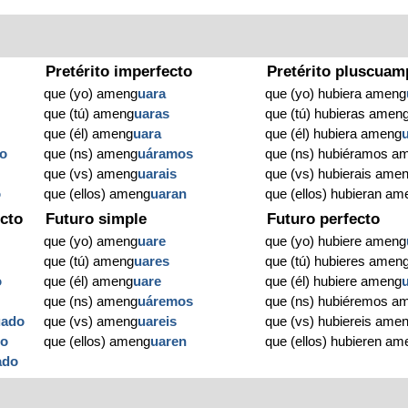
Pretérito imperfecto
Pretérito pluscuam
que (yo) ameng
uara
que (yo) hubiera ameng
que (tú) ameng
uaras
que (tú) hubieras amen
que (él) ameng
uara
que (él) hubiera ameng
o
que (ns) ameng
uáramos
que (ns) hubiéramos a
que (vs) ameng
uarais
que (vs) hubierais ame
o
que (ellos) ameng
uaran
que (ellos) hubieran am
cto
Futuro simple
Futuro perfecto
que (yo) ameng
uare
que (yo) hubiere ameng
que (tú) ameng
uares
que (tú) hubieres amen
o
que (él) ameng
uare
que (él) hubiere ameng
que (ns) ameng
uáremos
que (ns) hubiéremos a
uado
que (vs) ameng
uareis
que (vs) hubiereis ame
do
que (ellos) ameng
uaren
que (ellos) hubieren am
ado