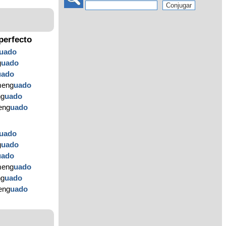
perfecto
uado
g
uado
uado
meng
uado
ng
uado
eng
uado
uado
g
uado
uado
meng
uado
ng
uado
eng
uado