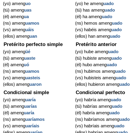
(yo) ameng
uo
(yo) he ameng
uado
(tú) ameng
uas
(tú) has ameng
uado
(él) ameng
ua
(él) ha ameng
uado
(ns) ameng
uamos
(ns) hemos ameng
uado
(vs) ameng
uáis
(vs) habéis ameng
uado
(ellos) ameng
uan
(ellos) han ameng
uado
Pretérito perfecto simple
Pretérito anterior
(yo) ameng
üé
(yo) hube ameng
uado
(tú) ameng
uaste
(tú) hubiste ameng
uado
(él) ameng
uó
(él) hubo ameng
uado
(ns) ameng
uamos
(ns) hubimos ameng
uado
(vs) ameng
uasteis
(vs) hubisteis ameng
uado
(ellos) ameng
uaron
(ellos) hubieron ameng
uado
Condicional simple
Condicional perfecto
(yo) ameng
uaría
(yo) habría ameng
uado
(tú) ameng
uarías
(tú) habrías ameng
uado
(él) ameng
uaría
(él) habría ameng
uado
(ns) ameng
uaríamos
(ns) habríamos ameng
uado
(vs) ameng
uaríais
(vs) habríais ameng
uado
(ellos) ameng
uarían
(ellos) habrían ameng
uado