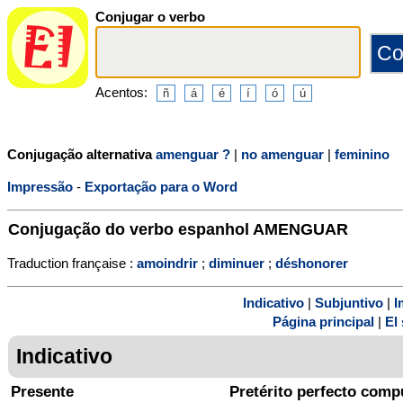
Conjugar o verbo
Acentos:
Conjugação alternativa
amenguar ?
|
no amenguar
|
feminino
Impressão
-
Exportação para o Word
Conjugação do verbo espanhol
AMENGUAR
Traduction française :
amoindrir
;
diminuer
;
déshonorer
Indicativo
|
Subjuntivo
|
I
Página principal
|
El 
Indicativo
Presente
Pretérito perfecto comp