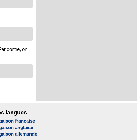
Par contre, on
es langues
gaison française
gaison anglaise
gaison allemande