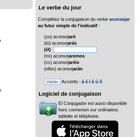
Le verbe du jour
Complétez la conjugaison du verbe
aconsejar
au futur simple de l'indicatif
:
(yo) aconsej
aré
?
(tú) aconsej
arás
(él)
(ns) aconsej
aremos
(vs) aconsej
aréis
(ellos) aconsej
arán
Accents :
á
é
í
ó
ú
ñ
?
Logiciel de conjugaison
El Conjugador est aussi disponible
hors connexion sur ordinateur,
tablette et téléphone.