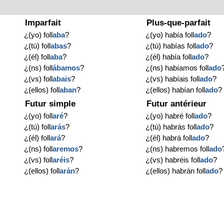
Imparfait
Plus-que-parfait
¿(yo) foll
aba
?
¿(yo) había foll
ado
?
¿(tú) foll
abas
?
¿(tú) habías foll
ado
?
¿(él) foll
aba
?
¿(él) había foll
ado
?
¿(ns) foll
ábamos
?
¿(ns) habíamos foll
ado
¿(vs) foll
abais
?
¿(vs) habíais foll
ado
?
¿(ellos) foll
aban
?
¿(ellos) habían foll
ado
?
Futur simple
Futur antérieur
¿(yo) foll
aré
?
¿(yo) habré foll
ado
?
¿(tú) foll
arás
?
¿(tú) habrás foll
ado
?
¿(él) foll
ará
?
¿(él) habrá foll
ado
?
¿(ns) foll
aremos
?
¿(ns) habremos foll
ado
¿(vs) foll
aréis
?
¿(vs) habréis foll
ado
?
¿(ellos) foll
arán
?
¿(ellos) habrán foll
ado
?