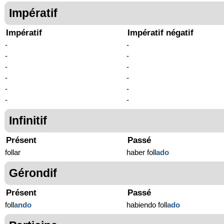
Impératif
Impératif
Impératif négatif
-
-
-
-
-
-
-
-
-
-
-
-
Infinitif
Présent
Passé
follar
haber foll
ado
Gérondif
Présent
Passé
foll
ando
habiendo foll
ado