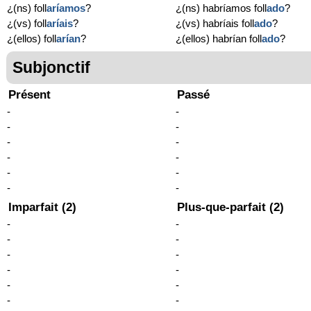
¿(ns) foll
aríamos
?
¿(ns) habríamos foll
ado
?
¿(vs) foll
aríais
?
¿(vs) habríais foll
ado
?
¿(ellos) foll
arían
?
¿(ellos) habrían foll
ado
?
Subjonctif
Présent
Passé
-
-
-
-
-
-
-
-
-
-
-
-
Imparfait (2)
Plus-que-parfait (2)
-
-
-
-
-
-
-
-
-
-
-
-