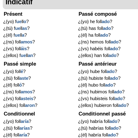
Indicatif
Présent
Passé composé
¿(yo) f
ue
ll
o
?
¿(yo) he foll
ado
?
¿(tú) f
ue
ll
as
?
¿(tú) has foll
ado
?
¿(él) f
ue
ll
a
?
¿(él) ha foll
ado
?
¿(ns) foll
amos
?
¿(ns) hemos foll
ado
?
¿(vs) foll
áis
?
¿(vs) habéis foll
ado
?
¿(ellos) f
ue
ll
an
?
¿(ellos) han foll
ado
?
Passé simple
Passé antérieur
¿(yo) foll
é
?
¿(yo) hube foll
ado
?
¿(tú) foll
aste
?
¿(tú) hubiste foll
ado
?
¿(él) foll
ó
?
¿(él) hubo foll
ado
?
¿(ns) foll
amos
?
¿(ns) hubimos foll
ado
?
¿(vs) foll
asteis
?
¿(vs) hubisteis foll
ado
?
¿(ellos) foll
aron
?
¿(ellos) hubieron foll
ado
?
Conditionnel
Conditionnel passé
¿(yo) foll
aría
?
¿(yo) habría foll
ado
?
¿(tú) foll
arías
?
¿(tú) habrías foll
ado
?
¿(él) foll
aría
?
¿(él) habría foll
ado
?