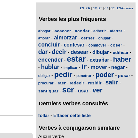
ES
|
FR
|
EN
|
IT
|
PT
|
DE
|
ES-América
Verbes les plus fréquents
-
-
-
-
-
acaecer
acodar
abogar
adherir
aferrar
almorzar
-
-
-
-
cerner
aflorar
chupar
concluir
-
confesar
-
-
-
coser
conmover
dar
decir
desear
-
-
-
dibujar
-
-
edificar
estar
haber
encender
-
-
extrañar
-
ir
hablar
mover
-
-
-
-
-
negar
-
implicar
pedir
poder
-
-
-
-
-
posar
obligar
penetrar
salir
-
-
-
-
-
raer
redecir
residir
procurar
ser
ver
-
-
usar
-
santiguar
Derniers verbes consultés
follar
-
Effacer cette liste
Verbes à conjugaison similaire
Aucun verbe