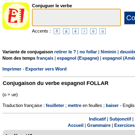
Conjuguer le verbe
Accents :
Variante de conjugaison
retirer le ?
|
no follar
|
féminin
|
deuxiè
Nom des temps
français
|
espagnol (Espagne)
|
espagnol (Amér
Imprimer
-
Exporter vers Word
Conjugaison du verbe espagnol
FOLLAR
(o > ue)
Traduction française :
feuilleter
;
mettre
en feuilles ;
baiser
- Englis
Indicatif
|
Subjonctif
|
Accueil
|
Grammaire
|
Exercices