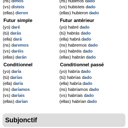
(ns) d
imos
(ns) hubimos d
ado
(vs) d
isteis
(vs) hubisteis d
ado
(ellas) d
ieron
(ellas) hubieron d
ado
Futur simple
Futur antérieur
(yo) d
aré
(yo) habré d
ado
(tú) d
arás
(tú) habrás d
ado
(ella) d
ará
(ella) habrá d
ado
(ns) d
aremos
(ns) habremos d
ado
(vs) d
aréis
(vs) habréis d
ado
(ellas) d
arán
(ellas) habrán d
ado
Conditionnel
Conditionnel passé
(yo) d
aría
(yo) habría d
ado
(tú) d
arías
(tú) habrías d
ado
(ella) d
aría
(ella) habría d
ado
(ns) d
aríamos
(ns) habríamos d
ado
(vs) d
aríais
(vs) habríais d
ado
(ellas) d
arían
(ellas) habrían d
ado
Subjonctif