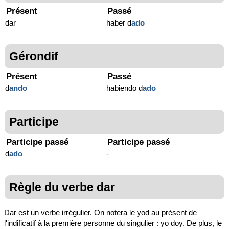
Présent
Passé
dar
haber d
ado
Gérondif
Présent
Passé
d
ando
habiendo d
ado
Participe
Participe passé
Participe passé
d
ado
-
Règle du verbe dar
Dar est un verbe irrégulier. On notera le yod au présent de
l'indificatif à la première personne du singulier : yo doy. De plus, le