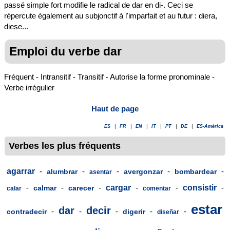
passé simple fort modifie le radical de dar en di-. Ceci se
répercute également au subjonctif à l'imparfait et au futur : diera,
diese...
Emploi du verbe dar
Fréquent - Intransitif - Transitif - Autorise la forme pronominale -
Verbe irrégulier
Haut de page
ES
|
FR
|
EN
|
IT
|
PT
|
DE
|
ES-América
Verbes les plus fréquents
agarrar
-
-
-
-
-
alumbrar
avergonzar
bombardear
asentar
-
-
-
cargar
-
-
consistir
-
calmar
carecer
calar
comentar
estar
dar
decir
-
-
-
-
-
contradecir
digerir
diseñar