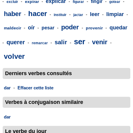
explicar
-
-
-
-
-
fingir
-
-
expirar
excluir
figurar
gotear
hacer
haber
leer
limpiar
-
-
-
-
-
-
instituir
jactar
poder
oír
quedar
-
-
pesar
-
-
-
maldecir
provenir
ser
venir
querer
salir
-
-
-
-
-
-
remarcar
volver
Derniers verbes consultés
dar
-
Effacer cette liste
Verbes à conjugaison similaire
dar
Le verbe du jour