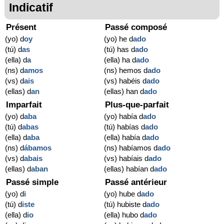
Indicatif
Présent
Passé composé
(yo) d
oy
(yo) he d
ado
(tú) d
as
(tú) has d
ado
(ella) d
a
(ella) ha d
ado
(ns) d
amos
(ns) hemos d
ado
(vs) d
ais
(vs) habéis d
ado
(ellas) d
an
(ellas) han d
ado
Imparfait
Plus-que-parfait
(yo) d
aba
(yo) había d
ado
(tú) d
abas
(tú) habías d
ado
(ella) d
aba
(ella) había d
ado
(ns) d
ábamos
(ns) habíamos d
ado
(vs) d
abais
(vs) habíais d
ado
(ellas) d
aban
(ellas) habían d
ado
Passé simple
Passé antérieur
(yo) d
i
(yo) hube d
ado
(tú) d
iste
(tú) hubiste d
ado
(ella) d
io
(ella) hubo d
ado