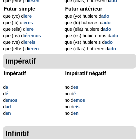
que (ellas) d
iesen
que (ellas) hubiesen d
ado
Futur simple
Futur antérieur
que (yo) d
iere
que (yo) hubiere d
ado
que (tú) d
ieres
que (tú) hubieres d
ado
que (ella) d
iere
que (ella) hubiere d
ado
que (ns) d
iéremos
que (ns) hubiéremos d
ado
que (vs) d
iereis
que (vs) hubiereis d
ado
que (ellas) d
ieren
que (ellas) hubieren d
ado
Impératif
Impératif
Impératif négatif
-
-
d
a
no d
es
d
é
no d
é
d
emos
no d
emos
d
ad
no d
eis
d
en
no d
en
Infinitif