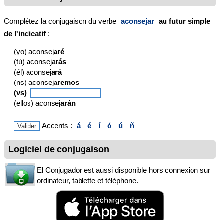
Complétez la conjugaison du verbe
aconsejar
au futur simple
de l'indicatif
:
(yo) aconsej
aré
(tú) aconsej
arás
(él) aconsej
ará
(ns) aconsej
aremos
(vs)
(ellos) aconsej
arán
Accents :
á
é
í
ó
ú
ñ
Logiciel de conjugaison
El Conjugador est aussi disponible hors connexion sur
ordinateur, tablette et téléphone.