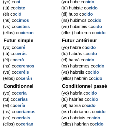
(yo) co
cí
(yo) hube co
cido
(tú) co
ciste
(tú) hubiste co
cido
(él) co
ció
(él) hubo co
cido
(ns) co
cimos
(ns) hubimos co
cido
(vs) co
cisteis
(vs) hubisteis co
cido
(ellos) co
cieron
(ellos) hubieron co
cido
Futur simple
Futur antérieur
(yo) co
ceré
(yo) habré co
cido
(tú) co
cerás
(tú) habrás co
cido
(él) co
cerá
(él) habrá co
cido
(ns) co
ceremos
(ns) habremos co
cido
(vs) co
ceréis
(vs) habréis co
cido
(ellos) co
cerán
(ellos) habrán co
cido
Conditionnel
Conditionnel passé
(yo) co
cería
(yo) habría co
cido
(tú) co
cerías
(tú) habrías co
cido
(él) co
cería
(él) habría co
cido
(ns) co
ceríamos
(ns) habríamos co
cido
(vs) co
ceríais
(vs) habríais co
cido
(ellos) co
cerían
(ellos) habrían co
cido