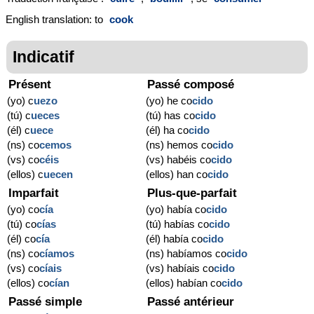
English translation: to
cook
Indicatif
Présent
Passé composé
(yo) c
ue
zo
(yo) he co
cido
(tú) c
ue
ces
(tú) has co
cido
(él) c
ue
ce
(él) ha co
cido
(ns) co
cemos
(ns) hemos co
cido
(vs) co
céis
(vs) habéis co
cido
(ellos) c
ue
cen
(ellos) han co
cido
Imparfait
Plus-que-parfait
(yo) co
cía
(yo) había co
cido
(tú) co
cías
(tú) habías co
cido
(él) co
cía
(él) había co
cido
(ns) co
cíamos
(ns) habíamos co
cido
(vs) co
cíais
(vs) habíais co
cido
(ellos) co
cían
(ellos) habían co
cido
Passé simple
Passé antérieur