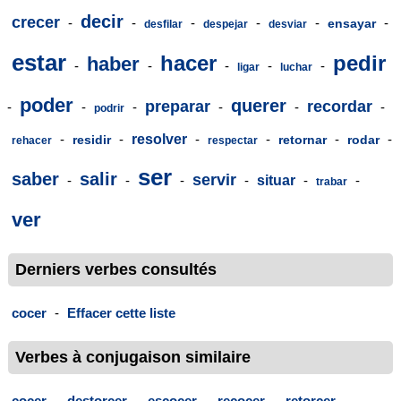
decir
crecer
-
-
-
-
-
-
ensayar
desfilar
despejar
desviar
estar
hacer
pedir
haber
-
-
-
-
-
ligar
luchar
poder
querer
preparar
recordar
-
-
-
-
-
-
podrir
-
-
resolver
-
-
-
-
residir
retornar
rodar
rehacer
respectar
ser
saber
salir
servir
-
-
-
-
situar
-
-
trabar
ver
Derniers verbes consultés
cocer
-
Effacer cette liste
Verbes à conjugaison similaire
cocer
-
destorcer
-
escocer
-
recocer
-
retorcer
-