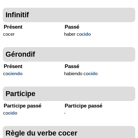
Infinitif
Présent
Passé
cocer
haber co
cido
Gérondif
Présent
Passé
co
ciendo
habiendo co
cido
Participe
Participe passé
Participe passé
co
cido
-
Règle du verbe cocer