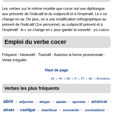
Les verbes sur le même modèle que cocer ont une diphtongue
aux présents de l'indicatif et du subjonctif et à l'impératif. Le o se
change en ue. De plus, on a une modification orthographique au
présent de l'indicatif (1re personne), au subjonctif présent et à
l'impératif : le c se change en z pour garder la sonorité : yo cuezo.
Emploi du verbe cocer
Fréquent - Intransitif - Transitif - Autorise la forme pronominale -
Verbe irrégulier
Haut de page
ES
|
FR
|
EN
|
IT
|
PT
|
DE
|
ES-América
Verbes les plus fréquents
abrir
-
-
-
-
-
arrancar
-
adjuntar
alegar
apostar
apiadar
atraer
-
castigar
-
-
-
-
clasificar
consentir
contradecir