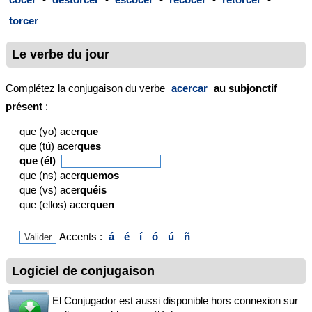
torcer
Le verbe du jour
Complétez la conjugaison du verbe
acercar
au subjonctif
présent
:
que (yo) acer
que
que (tú) acer
ques
que (él)
que (ns) acer
quemos
que (vs) acer
quéis
que (ellos) acer
quen
Accents :
á
é
í
ó
ú
ñ
Logiciel de conjugaison
El Conjugador est aussi disponible hors connexion sur