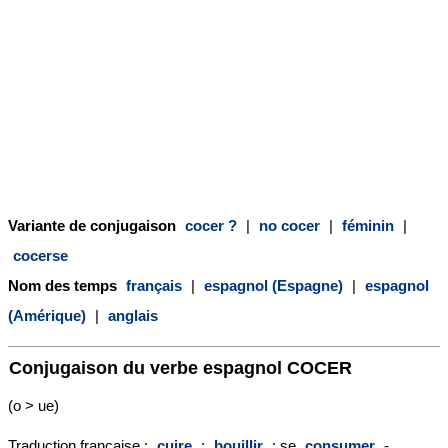
Variante de conjugaison
cocer ?
|
no cocer
|
féminin
|
cocerse
Nom des temps
français
|
espagnol (Espagne)
|
espagnol
(Amérique)
|
anglais
Conjugaison du verbe espagnol
COCER
(o > ue)
Traduction française :
cuire
;
bouillir
; se
consumer
-