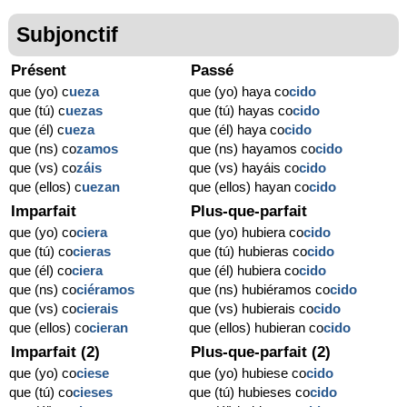
Subjonctif
Présent
Passé
que (yo) c
ue
za
que (yo) haya co
cido
que (tú) c
ue
zas
que (tú) hayas co
cido
que (él) c
ue
za
que (él) haya co
cido
que (ns) co
zamos
que (ns) hayamos co
cido
que (vs) co
záis
que (vs) hayáis co
cido
que (ellos) c
ue
zan
que (ellos) hayan co
cido
Imparfait
Plus-que-parfait
que (yo) co
ciera
que (yo) hubiera co
cido
que (tú) co
cieras
que (tú) hubieras co
cido
que (él) co
ciera
que (él) hubiera co
cido
que (ns) co
ciéramos
que (ns) hubiéramos co
cido
que (vs) co
cierais
que (vs) hubierais co
cido
que (ellos) co
cieran
que (ellos) hubieran co
cido
Imparfait (2)
Plus-que-parfait (2)
que (yo) co
ciese
que (yo) hubiese co
cido
que (tú) co
cieses
que (tú) hubieses co
cido