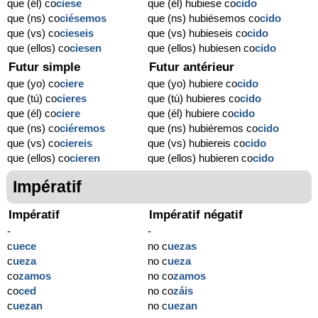
que (él) co
ciese
que (él) hubiese co
cido
que (ns) co
ciésemos
que (ns) hubiésemos co
cido
que (vs) co
cieseis
que (vs) hubieseis co
cido
que (ellos) co
ciesen
que (ellos) hubiesen co
cido
Futur simple
Futur antérieur
que (yo) co
ciere
que (yo) hubiere co
cido
que (tú) co
cieres
que (tú) hubieres co
cido
que (él) co
ciere
que (él) hubiere co
cido
que (ns) co
ciéremos
que (ns) hubiéremos co
cido
que (vs) co
ciereis
que (vs) hubiereis co
cido
que (ellos) co
cieren
que (ellos) hubieren co
cido
Impératif
Impératif
Impératif négatif
-
-
c
ue
ce
no c
ue
zas
c
ue
za
no c
ue
za
co
zamos
no co
zamos
co
ced
no co
záis
c
ue
zan
no c
ue
zan