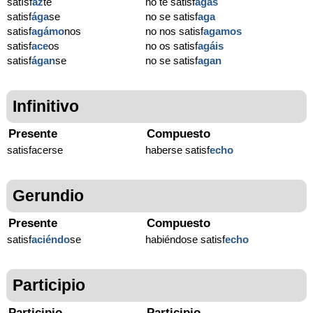
satísf
az
te
no te satisf
agas
satisf
ága
se
no se satisf
aga
satisf
agámo
nos
no nos satisf
agamos
satisf
ace
os
no os satisf
agáis
satisf
ágan
se
no se satisf
agan
Infinitivo
Presente
Compuesto
satisfacerse
haberse satisf
echo
Gerundio
Presente
Compuesto
satisf
aciéndo
se
habiéndose satisf
echo
Participio
Participio
Participio