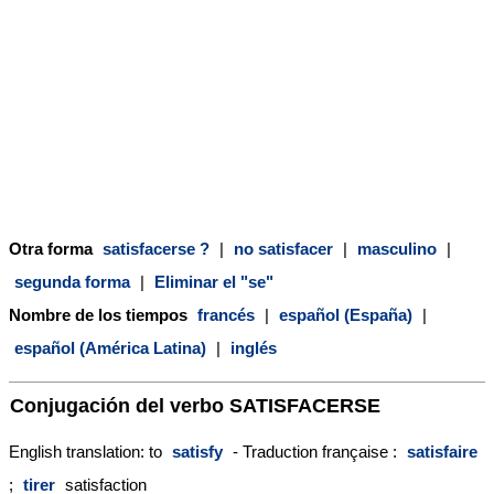
Otra forma
satisfacerse ?
|
no satisfacer
|
masculino
|
segunda forma
|
Eliminar el "se"
Nombre de los tiempos
francés
|
español (España)
|
español (América Latina)
|
inglés
Conjugación del verbo
SATISFACERSE
English translation: to
satisfy
- Traduction française :
satisfaire
;
tirer
satisfaction