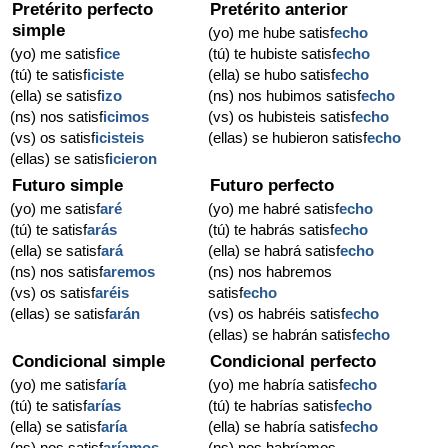
Pretérito perfecto
Pretérito anterior
simple
(yo) me hube satisf
echo
(yo) me satisf
ice
(tú) te hubiste satisf
echo
(tú) te satisf
iciste
(ella) se hubo satisf
echo
(ella) se satisf
izo
(ns) nos hubimos satisf
echo
(ns) nos satisf
icimos
(vs) os hubisteis satisf
echo
(vs) os satisf
icisteis
(ellas) se hubieron satisf
echo
(ellas) se satisf
icieron
Futuro simple
Futuro perfecto
(yo) me satisf
aré
(yo) me habré satisf
echo
(tú) te satisf
arás
(tú) te habrás satisf
echo
(ella) se satisf
ará
(ella) se habrá satisf
echo
(ns) nos satisf
aremos
(ns) nos habremos
(vs) os satisf
aréis
satisf
echo
(ellas) se satisf
arán
(vs) os habréis satisf
echo
(ellas) se habrán satisf
echo
Condicional simple
Condicional perfecto
(yo) me satisf
aría
(yo) me habría satisf
echo
(tú) te satisf
arías
(tú) te habrías satisf
echo
(ella) se satisf
aría
(ella) se habría satisf
echo
(ns) nos satisf
aríamos
(ns) nos habríamos