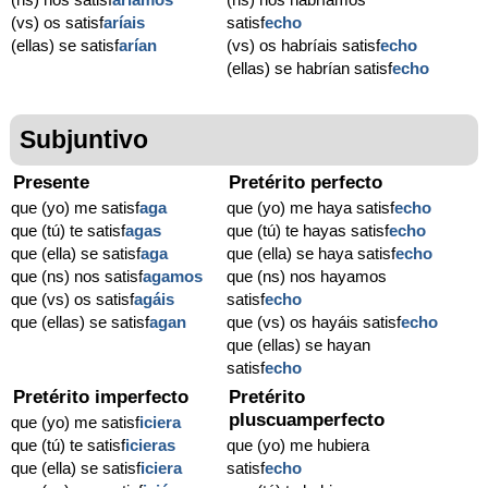
(vs) os satisf
aríais
satisf
echo
(ellas) se satisf
arían
(vs) os habríais satisf
echo
(ellas) se habrían satisf
echo
Subjuntivo
Presente
Pretérito perfecto
que (yo) me satisf
aga
que (yo) me haya satisf
echo
que (tú) te satisf
agas
que (tú) te hayas satisf
echo
que (ella) se satisf
aga
que (ella) se haya satisf
echo
que (ns) nos satisf
agamos
que (ns) nos hayamos
que (vs) os satisf
agáis
satisf
echo
que (ellas) se satisf
agan
que (vs) os hayáis satisf
echo
que (ellas) se hayan
satisf
echo
Pretérito imperfecto
Pretérito
pluscuamperfecto
que (yo) me satisf
iciera
que (tú) te satisf
icieras
que (yo) me hubiera
que (ella) se satisf
iciera
satisf
echo