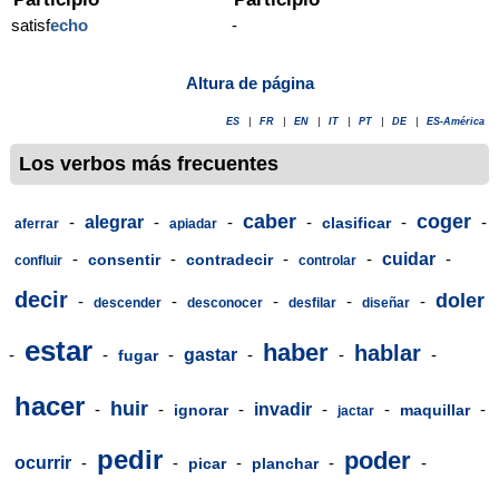
satisf
echo
-
Altura de página
ES
|
FR
|
EN
|
IT
|
PT
|
DE
|
ES-América
Los verbos más frecuentes
caber
coger
-
alegrar
-
-
-
-
-
clasificar
aferrar
apiadar
-
-
-
-
cuidar
-
consentir
contradecir
confluir
controlar
decir
doler
-
-
-
-
-
descender
desconocer
desfilar
diseñar
estar
haber
hablar
-
-
-
gastar
-
-
-
fugar
hacer
huir
-
-
-
invadir
-
-
-
ignorar
maquillar
jactar
pedir
poder
ocurrir
-
-
-
-
-
picar
planchar