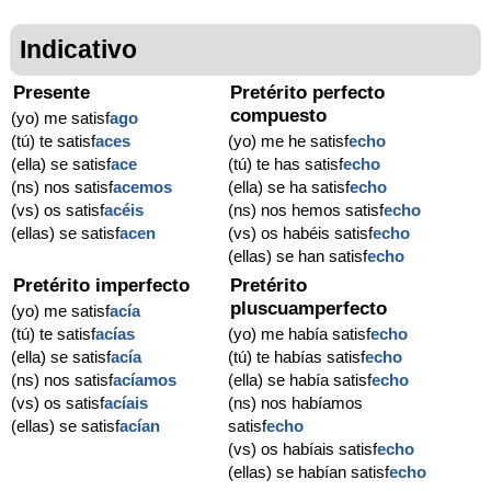
Indicativo
Presente
Pretérito perfecto
compuesto
(yo) me satisf
ago
(tú) te satisf
aces
(yo) me he satisf
echo
(ella) se satisf
ace
(tú) te has satisf
echo
(ns) nos satisf
acemos
(ella) se ha satisf
echo
(vs) os satisf
acéis
(ns) nos hemos satisf
echo
(ellas) se satisf
acen
(vs) os habéis satisf
echo
(ellas) se han satisf
echo
Pretérito imperfecto
Pretérito
pluscuamperfecto
(yo) me satisf
acía
(tú) te satisf
acías
(yo) me había satisf
echo
(ella) se satisf
acía
(tú) te habías satisf
echo
(ns) nos satisf
acíamos
(ella) se había satisf
echo
(vs) os satisf
acíais
(ns) nos habíamos
(ellas) se satisf
acían
satisf
echo
(vs) os habíais satisf
echo
(ellas) se habían satisf
echo