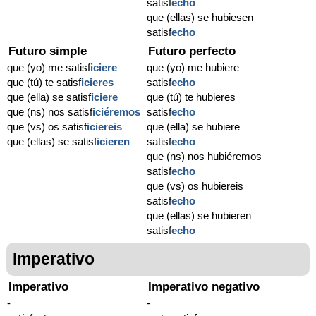
satisf
echo
que (ellas) se hubiesen
satisf
echo
Futuro simple
Futuro perfecto
que (yo) me satisf
iciere
que (yo) me hubiere
que (tú) te satisf
icieres
satisf
echo
que (ella) se satisf
iciere
que (tú) te hubieres
que (ns) nos satisf
iciéremos
satisf
echo
que (vs) os satisf
iciereis
que (ella) se hubiere
que (ellas) se satisf
icieren
satisf
echo
que (ns) nos hubiéremos
satisf
echo
que (vs) os hubiereis
satisf
echo
que (ellas) se hubieren
satisf
echo
Imperativo
Imperativo
Imperativo negativo
-
-