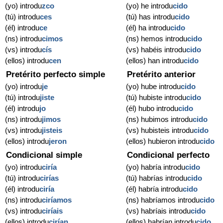
(yo) introdu
zco
(yo) he introdu
cido
(tú) introdu
ces
(tú) has introdu
cido
(él) introdu
ce
(él) ha introdu
cido
(ns) introdu
cimos
(ns) hemos introdu
cido
(vs) introdu
cís
(vs) habéis introdu
cido
(ellos) introdu
cen
(ellos) han introdu
cido
Pretérito perfecto simple
Pretérito anterior
(yo) introdu
je
(yo) hube introdu
cido
(tú) introdu
jiste
(tú) hubiste introdu
cido
(él) introdu
jo
(él) hubo introdu
cido
(ns) introdu
jimos
(ns) hubimos introdu
cido
(vs) introdu
jisteis
(vs) hubisteis introdu
cido
(ellos) introdu
jeron
(ellos) hubieron introdu
cido
Condicional simple
Condicional perfecto
(yo) introdu
ciría
(yo) habría introdu
cido
(tú) introdu
cirías
(tú) habrías introdu
cido
(él) introdu
ciría
(él) habría introdu
cido
(ns) introdu
ciríamos
(ns) habríamos introdu
cido
(vs) introdu
ciríais
(vs) habríais introdu
cido
(ellos) introdu
cirían
(ellos) habrían introdu
cido