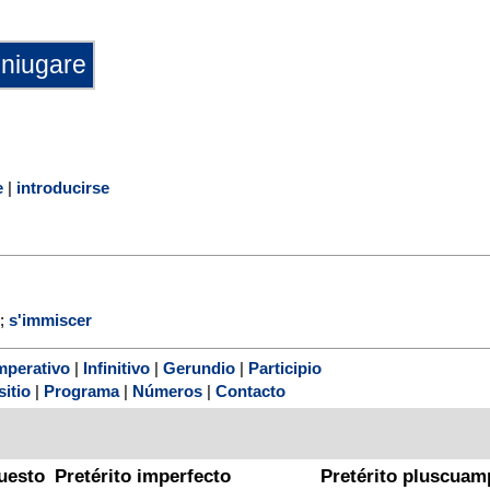
e
|
introducirse
;
s'immiscer
mperativo
|
Infinitivo
|
Gerundio
|
Participio
sitio
|
Programa
|
Números
|
Contacto
uesto
Pretérito imperfecto
Pretérito pluscuam