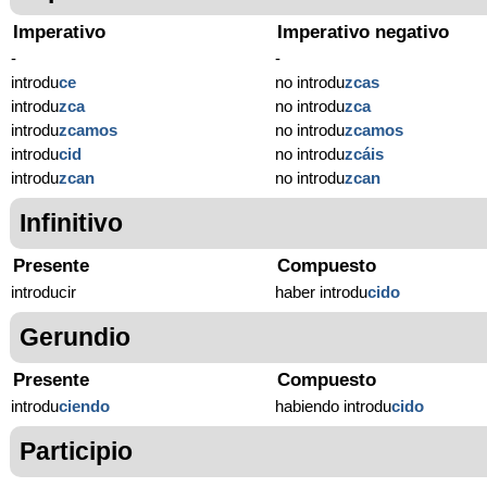
Imperativo
Imperativo negativo
-
-
introdu
ce
no introdu
zcas
introdu
zca
no introdu
zca
introdu
zcamos
no introdu
zcamos
introdu
cid
no introdu
zcáis
introdu
zcan
no introdu
zcan
Infinitivo
Presente
Compuesto
introducir
haber introdu
cido
Gerundio
Presente
Compuesto
introdu
ciendo
habiendo introdu
cido
Participio