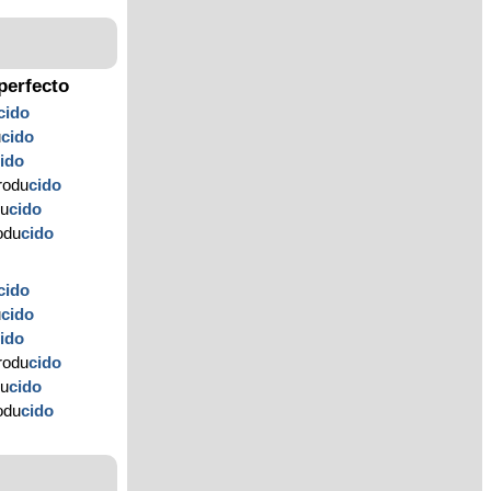
perfecto
cido
u
cido
ido
rodu
cido
du
cido
rodu
cido
cido
u
cido
ido
rodu
cido
du
cido
rodu
cido