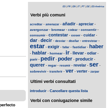
ES
|
FR
|
EN
|
IT
|
PT
|
DE
|
ES-América
Verbi più comuni
añadir
-
-
-
apreciar
-
acreditar
amenazar
-
-
-
-
avergonzar
bromear
consentir
codear
contestar
-
-
-
cuidar
-
consumir
coser
dar
decir
-
-
-
-
-
desviar
diseñar
entrevistar
estar
haber
exigir
-
-
-
-
fastidiar
fallar
ir
hablar
llevar
-
-
-
-
-
odiar
-
hornear
pedir
poder
producir
-
-
-
-
parir
ser
querer
-
-
-
revelar
-
-
regar
resumir
ver
-
-
-
verter
-
sobrevivir
transferir
zarpar
Ultimi verbi consultati
introducir
-
Cancellare questa lista
Verbi con coniugazione simile
perfecto