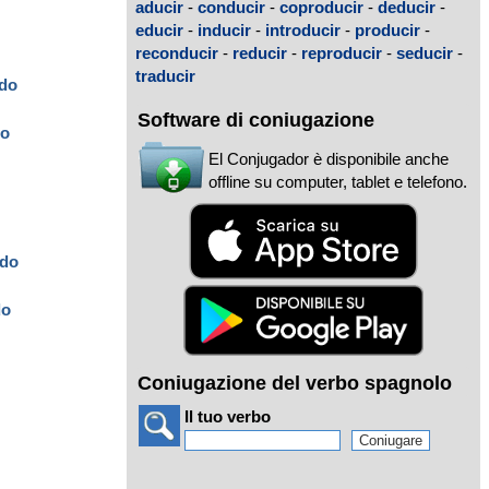
aducir
-
conducir
-
coproducir
-
deducir
-
educir
-
inducir
-
introducir
-
producir
-
reconducir
-
reducir
-
reproducir
-
seducir
-
traducir
ido
Software di coniugazione
do
El Conjugador è disponibile anche
offline su computer, tablet e telefono.
ido
do
Coniugazione del verbo spagnolo
Il tuo verbo