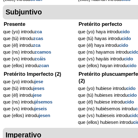
Subjuntivo
Presente
Pretérito perfecto
que (yo) introdu
zca
que (yo) haya introdu
cido
que (tú) introdu
zcas
que (tú) hayas introdu
cido
que (él) introdu
zca
que (él) haya introdu
cido
que (ns) introdu
zcamos
que (ns) hayamos introdu
cid
que (vs) introdu
zcáis
que (vs) hayáis introdu
cido
que (ellos) introdu
zcan
que (ellos) hayan introdu
cido
Pretérito Imperfecto (2)
Pretérito pluscuamperfe
(2)
que (yo) introdu
jese
que (tú) introdu
jeses
que (yo) hubiese introdu
cido
que (él) introdu
jese
que (tú) hubieses introdu
cido
que (ns) introdu
jésemos
que (él) hubiese introdu
cido
que (vs) introdu
jeseis
que (ns) hubiésemos introdu
c
que (ellos) introdu
jesen
que (vs) hubieseis introdu
cid
que (ellos) hubiesen introdu
ci
Imperativo