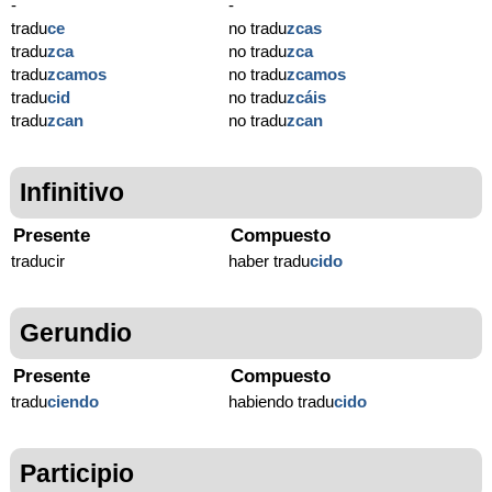
-
-
tradu
ce
no tradu
zcas
tradu
zca
no tradu
zca
tradu
zcamos
no tradu
zcamos
tradu
cid
no tradu
zcáis
tradu
zcan
no tradu
zcan
Infinitivo
Presente
Compuesto
traducir
haber tradu
cido
Gerundio
Presente
Compuesto
tradu
ciendo
habiendo tradu
cido
Participio