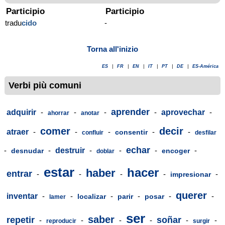
Participio
Participio
tradu
cido
-
Torna all'inizio
ES
|
FR
|
EN
|
IT
|
PT
|
DE
|
ES-América
Verbi più comuni
aprender
adquirir
-
-
-
-
aprovechar
-
ahorrar
anotar
comer
decir
atraer
-
-
-
-
-
consentir
confluir
desfilar
echar
-
-
destruir
-
-
-
-
desnudar
encoger
doblar
estar
hacer
haber
entrar
-
-
-
-
-
impresionar
querer
inventar
-
-
-
-
-
-
localizar
parir
posar
lamer
ser
saber
repetir
soñar
-
-
-
-
-
-
reproducir
surgir