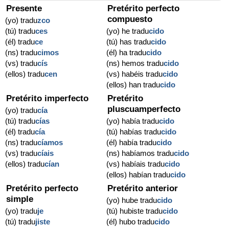
Presente
Pretérito perfecto
compuesto
(yo) tradu
zco
(tú) tradu
ces
(yo) he tradu
cido
(él) tradu
ce
(tú) has tradu
cido
(ns) tradu
cimos
(él) ha tradu
cido
(vs) tradu
cís
(ns) hemos tradu
cido
(ellos) tradu
cen
(vs) habéis tradu
cido
(ellos) han tradu
cido
Pretérito imperfecto
Pretérito
pluscuamperfecto
(yo) tradu
cía
(tú) tradu
cías
(yo) había tradu
cido
(él) tradu
cía
(tú) habías tradu
cido
(ns) tradu
cíamos
(él) había tradu
cido
(vs) tradu
cíais
(ns) habíamos tradu
cido
(ellos) tradu
cían
(vs) habíais tradu
cido
(ellos) habían tradu
cido
Pretérito perfecto
Pretérito anterior
simple
(yo) hube tradu
cido
(yo) tradu
je
(tú) hubiste tradu
cido
(tú) tradu
jiste
(él) hubo tradu
cido