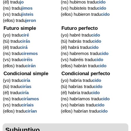
(él) tradu
jo
(ns) hubimos tradu
cido
(ns) tradu
jimos
(vs) hubisteis tradu
cido
(vs) tradu
jisteis
(ellos) hubieron tradu
cido
(ellos) tradu
jeron
Futuro simple
Futuro perfecto
(yo) tradu
ciré
(yo) habré tradu
cido
(tú) tradu
cirás
(tú) habrás tradu
cido
(él) tradu
cirá
(él) habrá tradu
cido
(ns) tradu
ciremos
(ns) habremos tradu
cido
(vs) tradu
ciréis
(vs) habréis tradu
cido
(ellos) tradu
cirán
(ellos) habrán tradu
cido
Condicional simple
Condicional perfecto
(yo) tradu
ciría
(yo) habría tradu
cido
(tú) tradu
cirías
(tú) habrías tradu
cido
(él) tradu
ciría
(él) habría tradu
cido
(ns) tradu
ciríamos
(ns) habríamos tradu
cido
(vs) tradu
ciríais
(vs) habríais tradu
cido
(ellos) tradu
cirían
(ellos) habrían tradu
cido
Subjuntivo